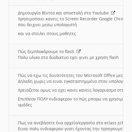
Δημιουργία Βίντεο και αποστολή στο Youtube
Χρησιμοποιει κανεις το Screen Recorder Google Chrome γ
που δειχνει μεσω υπολογιστή
και να στειλει στους μαθητες
Πώς ξεμπλοκάρουμε το flash
Πολυ υλικο στο διαδικτυο εχει γινει με χρηση flash
Πώς να εχω τις δυνατότητες του Microsoft Office μεσω 
Δηλαδη χωρις να ειναι εγκαταστημμένο στον υπολογιστή
Χρειαζεται ομως να εχει κανει κανεις λογαριασμο στη Mic
Επιπλεον ΠΟΛΥ ενδιαφερον το πώς μπορω να χρησιμοποι
ομάδες
Πως να ανεβάσετε ένα αρχείο/εργασία στο eclass.sch.gr
Ειναι πολυ ενδιαφερον γιατι έχοντας την προηγουμενη γ