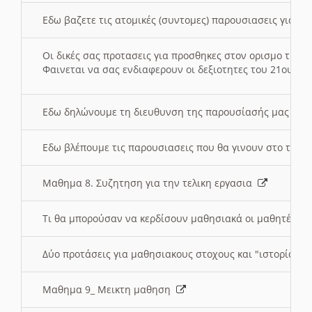
Εδω βαζετε τις ατομικές (συντομες) παρουσιασεις για κ
Οι δικές σας προτασεις για προσθηκες στον ορισμο της
Φαινεται να σας ενδιαφερουν οι δεξιοτητες του 21ου αι
Εδω δηλώνουμε τη διευθυνση της παρουσίασής μας στ
Εδω βλέπουμε τις παρουσιασεις που θα γινουν στο τμη
Μαθημα 8. Συζητηση για την τελικη εργασια
Τι θα μπορούσαν να κερδίσουν μαθησιακά οι μαθητές/τρ
Δύο προτάσεις για μαθησιακους στοχους και "ιστορία" μ
Μαθημα 9_ Μεικτη μαθηση