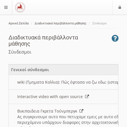
Ε
$langMenu
ί
Αρχική Σελίδα
Διαδικτυακά περιβάλλοντα μάθησης
Σύνδεσμοι
ο
ζήτηση
δ
Διαδικτυακά περιβάλλοντα
ο
μάθησης
ς
Σύνδεσμοι
Γενικοί σύνδεσμοι
wiki (Τμηματα Κολλια): Πώς έφτασα να ζω εδω; (ιστορια)
Interactive video with open source
Βικιπαιδεια Γκρετα Τούνμπεργκ
Ας συγκρινουμε αυτο που πετυχαμε εμεις με αυτο εδω το
περιεχόμενο υπάρχουν διαφορες στην αρχιτεκτονική της