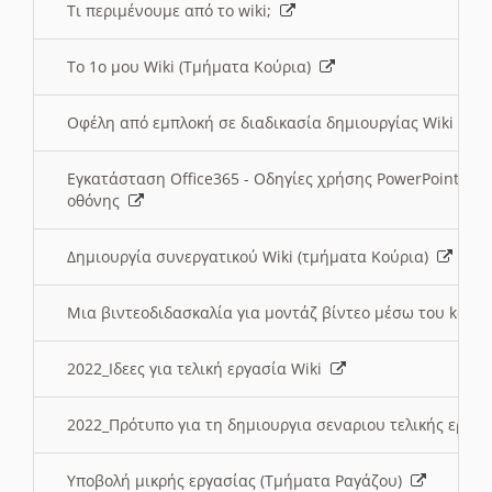
Τι περιμένουμε από το wiki;
Το 1ο μου Wiki (Τμήματα Κούρια)
Οφέλη από εμπλοκή σε διαδικασία δημιουργίας Wiki (Τ
Εγκατάσταση Office365 - Οδηγίες χρήσης PowerPoint γι
οθόνης
Δημιουργία συνεργατικού Wiki (τμήματα Κούρια)
Μια βιντεοδιδασκαλία για μοντάζ βίντεο μέσω του kden
2022_Ιδεες για τελική εργασία Wiki
2022_Πρότυπο για τη δημιουργια σεναριου τελικής εργα
Υποβολή μικρής εργασίας (Τμήματα Ραγάζου)