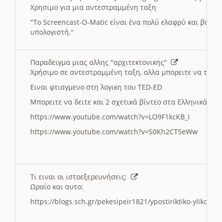
Χρησιμο για μια αντεστραμμένη ταξη
"
To Screencast-O-Matic είναι ένα πολύ ελαφρύ και βασικ
υπολογιστή."
Παραδειγμα μιας αλλης "αρχιτεκτονικης"
Χρήσιμο σε αντεστραμμένη ταξη, αλλα μπορειτε να το πρ
Ειναι φτιαγμενο στη λογικη του TED-ED
Μπορειτε να δειτε και 2 σχετικά βίντεο στα Ελληνικά:
https://www.youtube.com/watch?v=LO9F1kcKB_I
https://www.youtube.com/watch?v=S0Kh2CT5eWw
Τι ειναι οι ιστοεξερευνήσεις;
Ωραίο και αυτο:
https://blogs.sch.gr/pekesipeir1821/ypostiriktiko-yliko/is