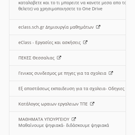
καταλαβετε και το τι μπορειτε να κανετε μεσα απο το σχο
θελετε) να χρησιμοποιησετε το One Drive
eclass.sch.gr Δημιουργία μαθημάτων
eClass - Εργασίες και ασκήσεις
ΠΕΚΕΣ Θεσσαλιας
Γενικος συνδεσμος με πηγες για τα σχολεια
Εξ αποστάσεως εκπαιδευση για τα σχολεια- Οδηγιες
Κατάλογος ωραιων εργαλειων ΤΠΕ
ΜΑΘΗΜΑΤΑ ΥΠΟΥΡΓΕΙΟΥ
Μαθαίνουμε ψηφιακά- διδάσκουμε ψηφιακά