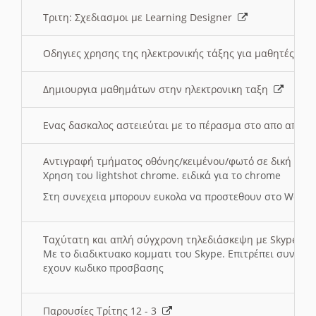
Τριτη: Σχεδιασμοι με Learning Designer
Οδηγιες χρησης της ηλεκτρονικής τάξης για μαθητές
Δημιουργια μαθημάτων στην ηλεκτρονικη ταξη
Ενας δασκαλος αστειεύται με το πέρασμα στο απο αποσ
Αντιγραφή τμήματος οθόνης/κειμένου/φωτό σε δική σας
Χρηση του lightshot chrome. ειδικά για το chrome
Στη συνεχεια μπορουν ευκολα να προστεθουν στο Word 
Ταχύτατη και απλή σύγχρονη τηλεδιάσκεψη με Skype
Με το διαδικτυακο κομματι του Skype. Επιτρέπει συνδε
εχουν κωδικο προσβασης
Παρουσίες Τρίτης 12 - 3