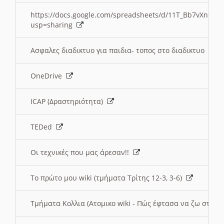
https://docs.google.com/spreadsheets/d/11T_Bb7vXn9
usp=sharing
Ασφαλες διαδικτυο για παιδια- τοπος στο διαδικτυο
OneDrive
ICAP (Δραστηριότητα)
TEDed
Οι τεχνικές που μας άρεσαν!!
Το πρώτο μου wiki (τμήματα Τρίτης 12-3, 3-6)
Τμήματα Κολλια (Ατομικο wiki - Πώς έφτασα να ζω στην 