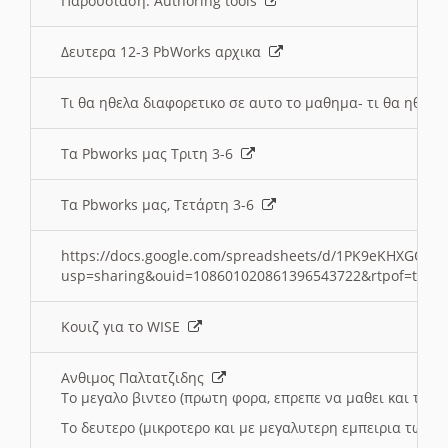
Παρουσιαση: Authoring tools
Δευτερα 12-3 PbWorks αρχικα
Τι θα ηθελα διαφορετικο σε αυτο το μαθημα- τι θα ηθελα
Τα Pbworks μας Τριτη 3-6
Τα Pbworks μας, Τετάρτη 3-6
https://docs.google.com/spreadsheets/d/1PK9eKHXGOJLZ
usp=sharing&ouid=108601020861396543722&rtpof=true
Κουιζ για το WISE
Ανθιμος Παλτατζιδης
Το μεγαλο βιντεο (πρωτη φορα, επρεπε να μαθει και το C
Το δευτερο (μικροτερο και με μεγαλυτερη εμπειρια τωρα)