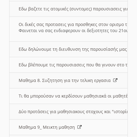
Εδω βαζετε τις ατομικές (συντομες) παρουσιασεις για κ
Οι δικές σας προτασεις για προσθηκες στον ορισμο της
Φαινεται να σας ενδιαφερουν οι δεξιοτητες του 21ου αι
Εδω δηλώνουμε τη διευθυνση της παρουσίασής μας στ
Εδω βλέπουμε τις παρουσιασεις που θα γινουν στο τμη
Μαθημα 8. Συζητηση για την τελικη εργασια
Τι θα μπορούσαν να κερδίσουν μαθησιακά οι μαθητές/τρ
Δύο προτάσεις για μαθησιακους στοχους και "ιστορία" μ
Μαθημα 9_ Μεικτη μαθηση