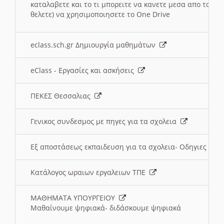
καταλαβετε και το τι μπορειτε να κανετε μεσα απο το σχο
θελετε) να χρησιμοποιησετε το One Drive
eclass.sch.gr Δημιουργία μαθημάτων
eClass - Εργασίες και ασκήσεις
ΠΕΚΕΣ Θεσσαλιας
Γενικος συνδεσμος με πηγες για τα σχολεια
Εξ αποστάσεως εκπαιδευση για τα σχολεια- Οδηγιες
Κατάλογος ωραιων εργαλειων ΤΠΕ
ΜΑΘΗΜΑΤΑ ΥΠΟΥΡΓΕΙΟΥ
Μαθαίνουμε ψηφιακά- διδάσκουμε ψηφιακά