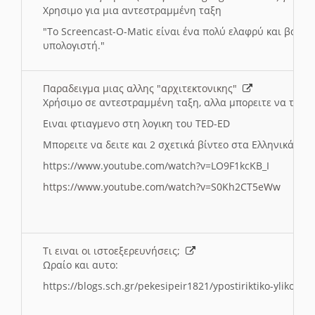
Χρησιμο για μια αντεστραμμένη ταξη
"
To Screencast-O-Matic είναι ένα πολύ ελαφρύ και βασικ
υπολογιστή."
Παραδειγμα μιας αλλης "αρχιτεκτονικης"
Χρήσιμο σε αντεστραμμένη ταξη, αλλα μπορειτε να το πρ
Ειναι φτιαγμενο στη λογικη του TED-ED
Μπορειτε να δειτε και 2 σχετικά βίντεο στα Ελληνικά:
https://www.youtube.com/watch?v=LO9F1kcKB_I
https://www.youtube.com/watch?v=S0Kh2CT5eWw
Τι ειναι οι ιστοεξερευνήσεις;
Ωραίο και αυτο:
https://blogs.sch.gr/pekesipeir1821/ypostiriktiko-yliko/is