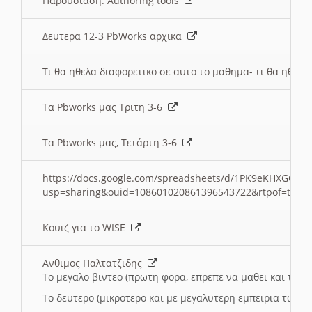
Παρουσιαση: Authoring tools
Δευτερα 12-3 PbWorks αρχικα
Τι θα ηθελα διαφορετικο σε αυτο το μαθημα- τι θα ηθελα
Τα Pbworks μας Τριτη 3-6
Τα Pbworks μας, Τετάρτη 3-6
https://docs.google.com/spreadsheets/d/1PK9eKHXGOJLZ
usp=sharing&ouid=108601020861396543722&rtpof=true
Κουιζ για το WISE
Ανθιμος Παλτατζιδης
Το μεγαλο βιντεο (πρωτη φορα, επρεπε να μαθει και το C
Το δευτερο (μικροτερο και με μεγαλυτερη εμπειρια τωρα)