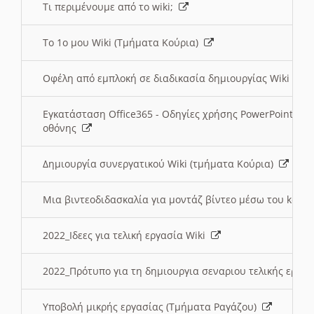
Τι περιμένουμε από το wiki;
Το 1ο μου Wiki (Τμήματα Κούρια)
Οφέλη από εμπλοκή σε διαδικασία δημιουργίας Wiki (Τ
Εγκατάσταση Office365 - Οδηγίες χρήσης PowerPoint γι
οθόνης
Δημιουργία συνεργατικού Wiki (τμήματα Κούρια)
Μια βιντεοδιδασκαλία για μοντάζ βίντεο μέσω του kden
2022_Ιδεες για τελική εργασία Wiki
2022_Πρότυπο για τη δημιουργια σεναριου τελικής εργα
Υποβολή μικρής εργασίας (Τμήματα Ραγάζου)