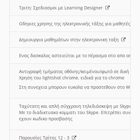
Τριτη: Σχεδιασμοι με Learning Designer
Οδηγιες χρησης της ηλεκτρονικής τάξης για μαθητές
Δημιουργια μαθημάτων στην ηλεκτρονικη ταξη
Ενας δασκαλος αστειεύται με το πέρασμα στο απο αποσ
Αντιγραφή τμήματος οθόνης/κειμένου/φωτό σε δική σας
Χρηση του lightshot chrome. ειδικά για το chrome
Στη συνεχεια μπορουν ευκολα να προστεθουν στο Word 
Ταχύτατη και απλή σύγχρονη τηλεδιάσκεψη με Skype
Με το διαδικτυακο κομματι του Skype. Επιτρέπει συνδε
εχουν κωδικο προσβασης
Παρουσίες Τρίτης 12 - 3