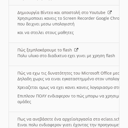
Δημιουργία Βίντεο και αποστολή στο Youtube
Χρησιμοποιει κανεις το Screen Recorder Google Chrome γ
που δειχνει μεσω υπολογιστή
και να στειλει στους μαθητες
Πώς ξεμπλοκάρουμε το flash
Πολυ υλικο στο διαδικτυο εχει γινει με χρηση flash
Πώς να εχω τις δυνατότητες του Microsoft Office μεσω 
Δηλαδη χωρις να ειναι εγκαταστημμένο στον υπολογιστή
Χρειαζεται ομως να εχει κανει κανεις λογαριασμο στη Mic
Επιπλεον ΠΟΛΥ ενδιαφερον το πώς μπορω να χρησιμοποι
ομάδες
Πως να ανεβάσετε ένα αρχείο/εργασία στο eclass.sch.gr
Ειναι πολυ ενδιαφερον γιατι έχοντας την προηγουμενη γ