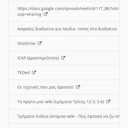
https://docs.google.com/spreadsheets/d/11T_Bb7vXn9
usp=sharing
Ασφαλες διαδικτυο για παιδια- τοπος στο διαδικτυο
OneDrive
ICAP (Δραστηριότητα)
TEDed
Οι τεχνικές που μας άρεσαν!!
Το πρώτο μου wiki (τμήματα Τρίτης 12-3, 3-6)
Τμήματα Κολλια (Ατομικο wiki - Πώς έφτασα να ζω στην 