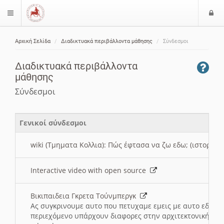
Ε
$langMenu
ί
Αρχική Σελίδα
Διαδικτυακά περιβάλλοντα μάθησης
Σύνδεσμοι
ο
ζήτηση
δ
Διαδικτυακά περιβάλλοντα
ο
μάθησης
ς
Σύνδεσμοι
Γενικοί σύνδεσμοι
wiki (Τμηματα Κολλια): Πώς έφτασα να ζω εδω; (ιστορια)
Interactive video with open source
Βικιπαιδεια Γκρετα Τούνμπεργκ
Ας συγκρινουμε αυτο που πετυχαμε εμεις με αυτο εδω το
περιεχόμενο υπάρχουν διαφορες στην αρχιτεκτονική της