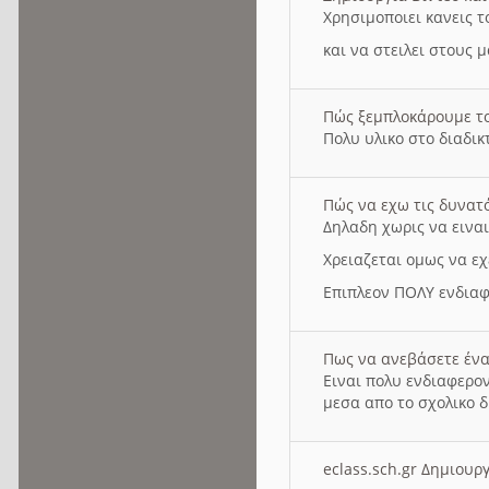
Χρησιμοποιει κανεις τ
και να στειλει στους 
Πώς ξεμπλοκάρουμε τ
Πολυ υλικο στο διαδικτ
Πώς να εχω τις δυνατ
Δηλαδη χωρις να εινα
Χρειαζεται ομως να εχ
Επιπλεον ΠΟΛΥ ενδιαφ
Πως να ανεβάσετε ένα
Ειναι πολυ ενδιαφερον
μεσα απο το σχολικο δ
eclass.sch.gr Δημιο