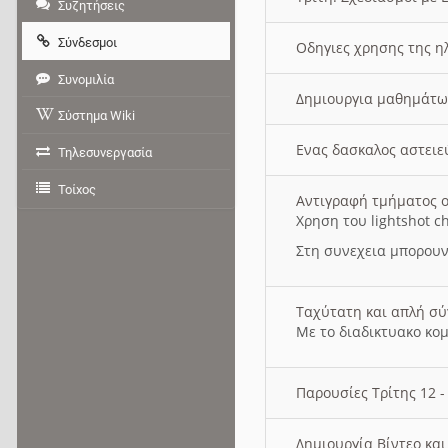
Συζητήσεις
Σύνδεσμοι
Οδηγιες χρησης της η
Συνομιλία
Δημιουργια μαθημάτω
Σύστημα Wiki
Ενας δασκαλος αστει
Τηλεσυνεργασία
Τοίχος
Αντιγραφή τμήματος ο
Χρηση του lightshot c
Στη συνεχεια μπορουν
Ταχύτατη και απλή σ
Με το διαδικτυακο κο
Παρουσίες Τρίτης 12 
Δημιουργία Βίντεο κα