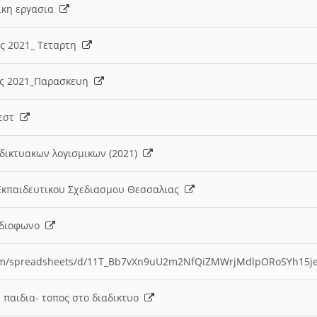
λικη εργασια
ες 2021_ Τεταρτη
ίες 2021_Παρασκευη
τεστ
δικτυακων λογισμικων (2021)
 Εκπαιδευτικου Σχεδιασμου Θεσσαλιας
Ραδιοφωνο
.com/spreadsheets/d/11T_Bb7vXn9uU2m2NfQiZMWrjMdlpORoSYh15j
α παιδια- τοπος στο διαδικτυο