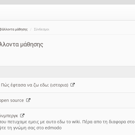
ιβάλλοντα μάθησης
Σύνδεσμοι
άλλοντα μάθησης
: Πώς έφτασα να ζω εδω; (ιστορια)
h open source
ούνμπεργκ
που πετυχαμε εμεις με αυτο εδω το wiki. Πέρα απο τη διαφορα στ
ψτε τη γνώμη σας στο edmodo