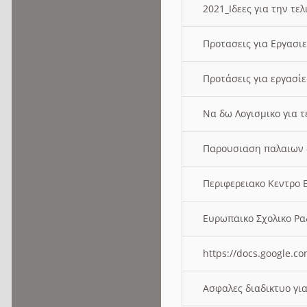
2021_Ιδεες για την τε
Προτασεις για Εργασι
Προτάσεις για εργασ
Να δω Λογισμικο για 
Παρουσιαση παλαιων 
Περιφερειακο Κεντρο
Ευρωπαικο Σχολικο 
https://docs.google
Ασφαλες διαδικτυο γι