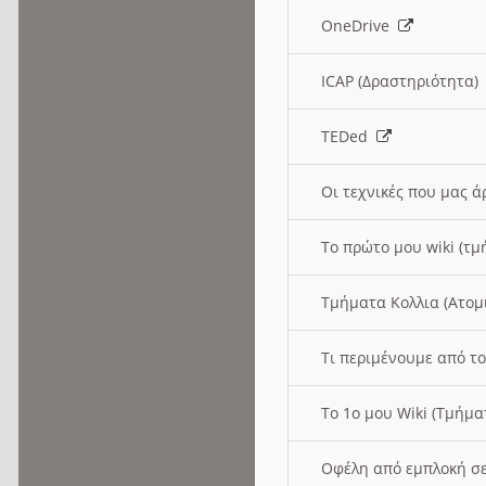
OneDrive
ICAP (Δραστηριότητα
TEDed
Οι τεχνικές που μας 
Το πρώτο μου wiki (τμ
Τμήματα Κολλια (Ατομ
Τι περιμένουμε από το
Το 1ο μου Wiki (Τμήμ
Οφέλη από εμπλοκή σε