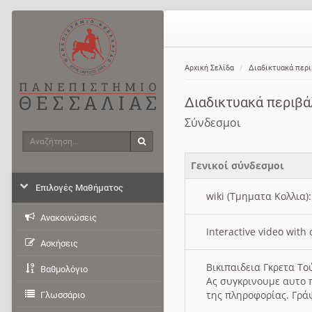
Αρχική Σελίδα
Διαδικτυακά περ
Διαδικτυακά περιβ
Σύνδεσμοι
Αναζήτηση
Αναζήτηση
Γενικοί σύνδεσμοι
Επιλογές Μαθήματος
wiki (Τμηματα Κολλια)
Ανακοινώσεις
Interactive video wit
Ασκήσεις
Βικιπαιδεια Γκρετα Τ
Βαθμολόγιο
Ας συγκρινουμε αυτο 
της πληροφορίας. Γρά
Γλωσσάριο