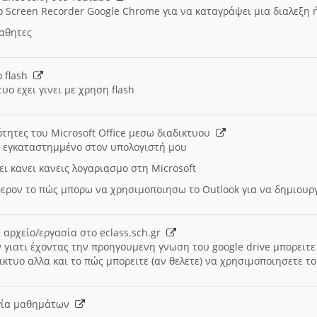
ο Screen Recorder Google Chrome για να καταγράψει μια διαλεξη 
μαθητες
ο flash
υο εχει γινει με χρηση flash
ότητες του Microsoft Office μεσω διαδικτυου
ι εγκαταστημμένο στον υπολογιστή μου
ει κανει κανεις λογαριασμο στη Microsoft
ερον το πώς μπορω να χρησιμοποιησω το Outlook για να δημιου
 αρχείο/εργασία στο eclass.sch.gr
 γιατι έχοντας την προηγουμενη γνωση του google drive μπορειτε 
ικτυο αλλα και το πώς μπορειτε (αν θελετε) να χρησιμοποιησετε το
υργία μαθημάτων