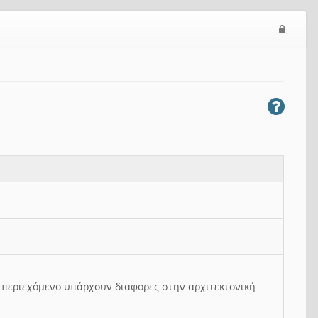
Ε
ί
σ
ο
δ
ο
ς
ο περιεχόμενο υπάρχουν διαφορες στην αρχιτεκτονική