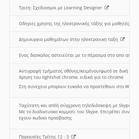
Τριτη: Σχεδιασμοι με Learning Designer
Οδηγιες χρησης της ηλεκτρονικής τάξης για μαθητές
Δημιουργια μαθημάτων στην ηλεκτρονικη ταξη
Ενας δασκαλος αστειεύται με το πέρασμα στο απο αποσ
Αντιγραφή τμήματος οθόνης/κειμένου/φωτό σε δική σας
Χρηση του lightshot chrome. ειδικά για το chrome
Στη συνεχεια μπορουν ευκολα να προστεθουν στο Word 
Ταχύτατη και απλή σύγχρονη τηλεδιάσκεψη με Skype
Με το διαδικτυακο κομματι του Skype. Επιτρέπει συνδε
εχουν κωδικο προσβασης
Παρουσίες Τρίτης 12 - 3