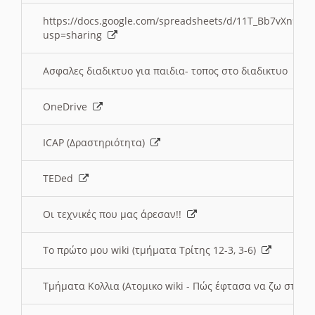
https://docs.google.com/spreadsheets/d/11T_Bb7vXn9
usp=sharing
Ασφαλες διαδικτυο για παιδια- τοπος στο διαδικτυο
OneDrive
ICAP (Δραστηριότητα)
TEDed
Οι τεχνικές που μας άρεσαν!!
Το πρώτο μου wiki (τμήματα Τρίτης 12-3, 3-6)
Τμήματα Κολλια (Ατομικο wiki - Πώς έφτασα να ζω στην 