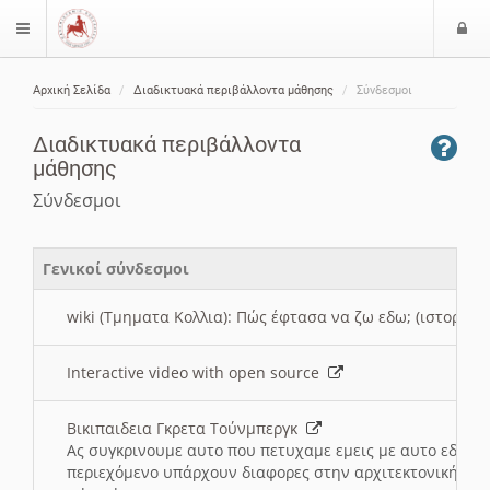
Ε
$langMenu
ί
Αρχική Σελίδα
Διαδικτυακά περιβάλλοντα μάθησης
Σύνδεσμοι
ο
ζήτηση
δ
Διαδικτυακά περιβάλλοντα
ο
μάθησης
ς
Σύνδεσμοι
Γενικοί σύνδεσμοι
wiki (Τμηματα Κολλια): Πώς έφτασα να ζω εδω; (ιστορια)
Interactive video with open source
Βικιπαιδεια Γκρετα Τούνμπεργκ
Ας συγκρινουμε αυτο που πετυχαμε εμεις με αυτο εδω το
περιεχόμενο υπάρχουν διαφορες στην αρχιτεκτονική της