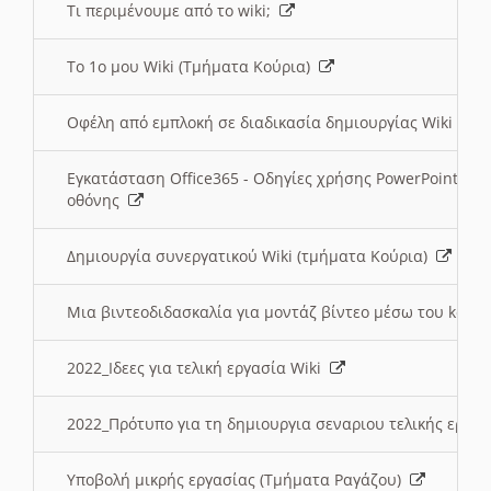
Τι περιμένουμε από το wiki;
Το 1ο μου Wiki (Τμήματα Κούρια)
Οφέλη από εμπλοκή σε διαδικασία δημιουργίας Wiki (Τ
Εγκατάσταση Office365 - Οδηγίες χρήσης PowerPoint γι
οθόνης
Δημιουργία συνεργατικού Wiki (τμήματα Κούρια)
Μια βιντεοδιδασκαλία για μοντάζ βίντεο μέσω του kden
2022_Ιδεες για τελική εργασία Wiki
2022_Πρότυπο για τη δημιουργια σεναριου τελικής εργα
Υποβολή μικρής εργασίας (Τμήματα Ραγάζου)