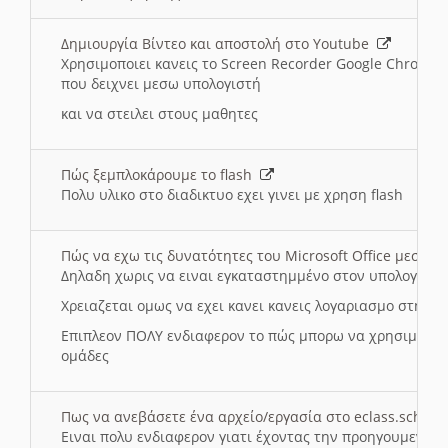
Δημιουργία Βίντεο και αποστολή στο Youtube
Χρησιμοποιει κανεις το Screen Recorder Google Chrome γ
που δειχνει μεσω υπολογιστή
και να στειλει στους μαθητες
Πώς ξεμπλοκάρουμε το flash
Πολυ υλικο στο διαδικτυο εχει γινει με χρηση flash
Πώς να εχω τις δυνατότητες του Microsoft Office μεσω 
Δηλαδη χωρις να ειναι εγκαταστημμένο στον υπολογιστή
Χρειαζεται ομως να εχει κανει κανεις λογαριασμο στη Mic
Επιπλεον ΠΟΛΥ ενδιαφερον το πώς μπορω να χρησιμοποι
ομάδες
Πως να ανεβάσετε ένα αρχείο/εργασία στο eclass.sch.gr
Ειναι πολυ ενδιαφερον γιατι έχοντας την προηγουμενη γ