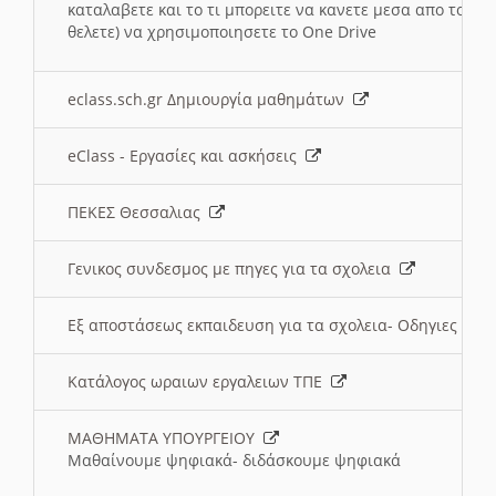
καταλαβετε και το τι μπορειτε να κανετε μεσα απο το σχο
θελετε) να χρησιμοποιησετε το One Drive
eclass.sch.gr Δημιουργία μαθημάτων
eClass - Εργασίες και ασκήσεις
ΠΕΚΕΣ Θεσσαλιας
Γενικος συνδεσμος με πηγες για τα σχολεια
Εξ αποστάσεως εκπαιδευση για τα σχολεια- Οδηγιες
Κατάλογος ωραιων εργαλειων ΤΠΕ
ΜΑΘΗΜΑΤΑ ΥΠΟΥΡΓΕΙΟΥ
Μαθαίνουμε ψηφιακά- διδάσκουμε ψηφιακά