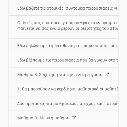
Εδω βαζετε τις ατομικές (συντομες) παρουσιασεις για κ
Οι δικές σας προτασεις για προσθηκες στον ορισμο της
Φαινεται να σας ενδιαφερουν οι δεξιοτητες του 21ου αι
Εδω δηλώνουμε τη διευθυνση της παρουσίασής μας στ
Εδω βλέπουμε τις παρουσιασεις που θα γινουν στο τμη
Μαθημα 8. Συζητηση για την τελικη εργασια
Τι θα μπορούσαν να κερδίσουν μαθησιακά οι μαθητές/τρ
Δύο προτάσεις για μαθησιακους στοχους και "ιστορία" μ
Μαθημα 9_ Μεικτη μαθηση