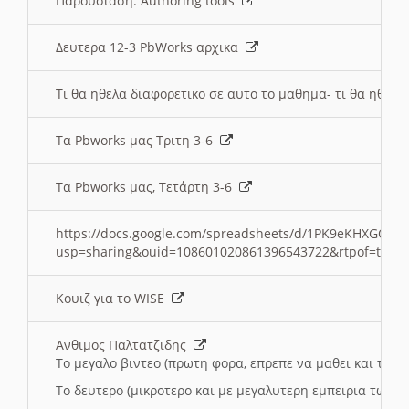
Παρουσιαση: Authoring tools
Δευτερα 12-3 PbWorks αρχικα
Τι θα ηθελα διαφορετικο σε αυτο το μαθημα- τι θα ηθελα
Τα Pbworks μας Τριτη 3-6
Τα Pbworks μας, Τετάρτη 3-6
https://docs.google.com/spreadsheets/d/1PK9eKHXGOJLZ
usp=sharing&ouid=108601020861396543722&rtpof=true
Κουιζ για το WISE
Ανθιμος Παλτατζιδης
Το μεγαλο βιντεο (πρωτη φορα, επρεπε να μαθει και το C
Το δευτερο (μικροτερο και με μεγαλυτερη εμπειρια τωρα)