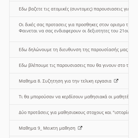
Εδω βαζετε τις ατομικές (συντομες) παρουσιασεις για κ
Οι δικές σας προτασεις για προσθηκες στον ορισμο της
Φαινεται να σας ενδιαφερουν οι δεξιοτητες του 21ου αι
Εδω δηλώνουμε τη διευθυνση της παρουσίασής μας στ
Εδω βλέπουμε τις παρουσιασεις που θα γινουν στο τμη
Μαθημα 8. Συζητηση για την τελικη εργασια
Τι θα μπορούσαν να κερδίσουν μαθησιακά οι μαθητές/τρ
Δύο προτάσεις για μαθησιακους στοχους και "ιστορία" μ
Μαθημα 9_ Μεικτη μαθηση