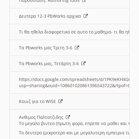
Παρουσιαση: Authoring tools
Δευτερα 12-3 PbWorks αρχικα
Τι θα ηθελα διαφορετικο σε αυτο το μαθημα- τι θα ηθελα
Τα Pbworks μας Τριτη 3-6
Τα Pbworks μας, Τετάρτη 3-6
https://docs.google.com/spreadsheets/d/1PK9eKHXGOJLZ
usp=sharing&ouid=108601020861396543722&rtpof=true
Κουιζ για το WISE
Ανθιμος Παλτατζιδης
Το μεγαλο βιντεο (πρωτη φορα, επρεπε να μαθει και το C
Το δευτερο (μικροτερο και με μεγαλυτερη εμπειρια τωρα)