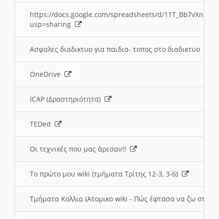
https://docs.google.com/spreadsheets/d/11T_Bb7vXn9
usp=sharing
Ασφαλες διαδικτυο για παιδια- τοπος στο διαδικτυο
OneDrive
ICAP (Δραστηριότητα)
TEDed
Οι τεχνικές που μας άρεσαν!!
Το πρώτο μου wiki (τμήματα Τρίτης 12-3, 3-6)
Τμήματα Κολλια (Ατομικο wiki - Πώς έφτασα να ζω στην 