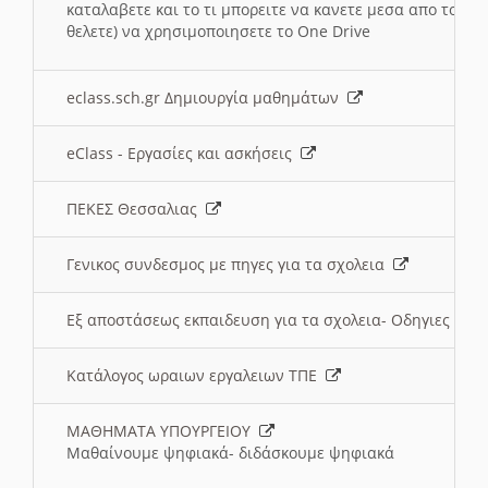
καταλαβετε και το τι μπορειτε να κανετε μεσα απο το σχο
θελετε) να χρησιμοποιησετε το One Drive
eclass.sch.gr Δημιουργία μαθημάτων
eClass - Εργασίες και ασκήσεις
ΠΕΚΕΣ Θεσσαλιας
Γενικος συνδεσμος με πηγες για τα σχολεια
Εξ αποστάσεως εκπαιδευση για τα σχολεια- Οδηγιες
Κατάλογος ωραιων εργαλειων ΤΠΕ
ΜΑΘΗΜΑΤΑ ΥΠΟΥΡΓΕΙΟΥ
Μαθαίνουμε ψηφιακά- διδάσκουμε ψηφιακά