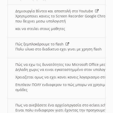
Δημιουργία Βίντεο και αποστολή στο Youtube
Χρησιμοποιει κανεις το Screen Recorder Google Chrome γ
που δειχνει μεσω υπολογιστή
και να στειλει στους μαθητες
Πώς ξεμπλοκάρουμε το flash
Πολυ υλικο στο διαδικτυο εχει γινει με χρηση flash
Πώς να εχω τις δυνατότητες του Microsoft Office μεσω 
Δηλαδη χωρις να ειναι εγκαταστημμένο στον υπολογιστή
Χρειαζεται ομως να εχει κανει κανεις λογαριασμο στη Mic
Επιπλεον ΠΟΛΥ ενδιαφερον το πώς μπορω να χρησιμοποι
ομάδες
Πως να ανεβάσετε ένα αρχείο/εργασία στο eclass.sch.gr
Ειναι πολυ ενδιαφερον γιατι έχοντας την προηγουμενη γ