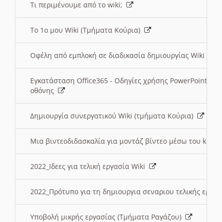
Τι περιμένουμε από το wiki;
Το 1ο μου Wiki (Τμήματα Κούρια)
Οφέλη από εμπλοκή σε διαδικασία δημιουργίας Wiki (Τ
Εγκατάσταση Office365 - Οδηγίες χρήσης PowerPoint γι
οθόνης
Δημιουργία συνεργατικού Wiki (τμήματα Κούρια)
Μια βιντεοδιδασκαλία για μοντάζ βίντεο μέσω του kden
2022_Ιδεες για τελική εργασία Wiki
2022_Πρότυπο για τη δημιουργια σεναριου τελικής εργα
Υποβολή μικρής εργασίας (Τμήματα Ραγάζου)