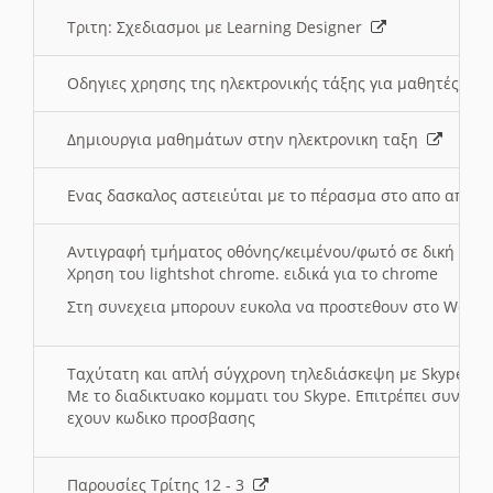
Τριτη: Σχεδιασμοι με Learning Designer
Οδηγιες χρησης της ηλεκτρονικής τάξης για μαθητές
Δημιουργια μαθημάτων στην ηλεκτρονικη ταξη
Ενας δασκαλος αστειεύται με το πέρασμα στο απο αποσ
Αντιγραφή τμήματος οθόνης/κειμένου/φωτό σε δική σας
Χρηση του lightshot chrome. ειδικά για το chrome
Στη συνεχεια μπορουν ευκολα να προστεθουν στο Word 
Ταχύτατη και απλή σύγχρονη τηλεδιάσκεψη με Skype
Με το διαδικτυακο κομματι του Skype. Επιτρέπει συνδε
εχουν κωδικο προσβασης
Παρουσίες Τρίτης 12 - 3