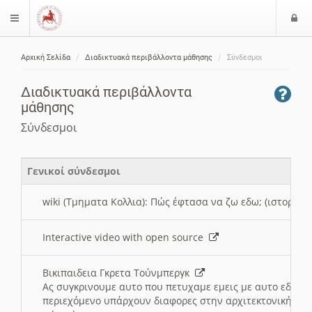
Ε
$langMenu
ί
Αρχική Σελίδα
Διαδικτυακά περιβάλλοντα μάθησης
Σύνδεσμοι
ο
ζήτηση
δ
Διαδικτυακά περιβάλλοντα
ο
μάθησης
ς
Σύνδεσμοι
Γενικοί σύνδεσμοι
wiki (Τμηματα Κολλια): Πώς έφτασα να ζω εδω; (ιστορια)
Interactive video with open source
Βικιπαιδεια Γκρετα Τούνμπεργκ
Ας συγκρινουμε αυτο που πετυχαμε εμεις με αυτο εδω το
περιεχόμενο υπάρχουν διαφορες στην αρχιτεκτονική της