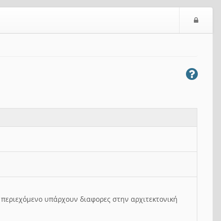
Ε
ί
σ
ο
δ
ο
ς
ο περιεχόμενο υπάρχουν διαφορες στην αρχιτεκτονική