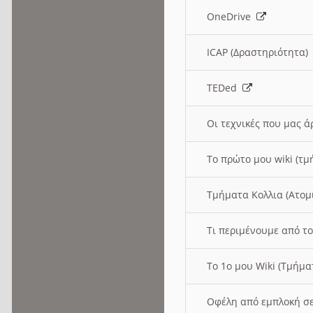
OneDrive
ICAP (Δραστηριότητα
TEDed
Οι τεχνικές που μας 
Το πρώτο μου wiki (τμ
Τμήματα Κολλια (Ατομ
Τι περιμένουμε από το
Το 1ο μου Wiki (Τμήμ
Οφέλη από εμπλοκή σε