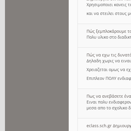
Χρησιμοποιει κανεις τ
και να στειλει στους 
Πώς ξεμπλοκάρουμε τ
Πολυ υλικο στο διαδικτ
Πώς να εχω τις δυνατ
Δηλαδη χωρις να εινα
Χρειαζεται ομως να εχ
Επιπλεον ΠΟΛΥ ενδιαφ
Πως να ανεβάσετε ένα
Ειναι πολυ ενδιαφερον
μεσα απο το σχολικο δ
eclass.sch.gr Δημιο