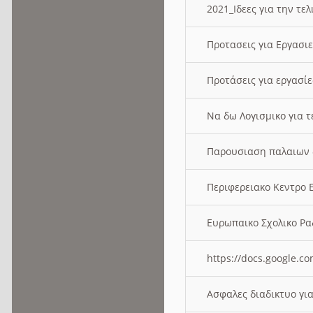
2021_Ιδεες για την τε
Προτασεις για Εργασι
Προτάσεις για εργασ
Να δω Λογισμικο για 
Παρουσιαση παλαιων 
Περιφερειακο Κεντρο
Ευρωπαικο Σχολικο 
https://docs.google
Ασφαλες διαδικτυο γι