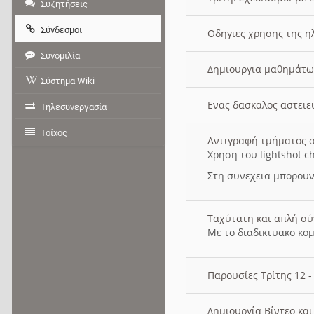
Συζητήσεις
Σύνδεσμοι
Οδηγιες χρησης της η
Συνομιλία
Δημιουργια μαθημάτω
Σύστημα Wiki
Ενας δασκαλος αστει
Τηλεσυνεργασία
Τοίχος
Αντιγραφή τμήματος ο
Χρηση του lightshot c
Στη συνεχεια μπορουν
Ταχύτατη και απλή σ
Με το διαδικτυακο κο
Παρουσίες Τρίτης 12 
Δημιουργία Βίντεο κα