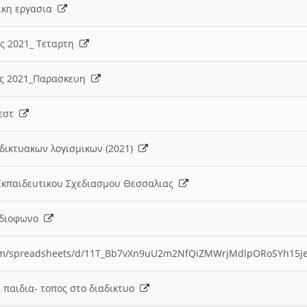
λικη εργασια
ες 2021_ Τεταρτη
ίες 2021_Παρασκευη
τεστ
δικτυακων λογισμικων (2021)
 Εκπαιδευτικου Σχεδιασμου Θεσσαλιας
Ραδιοφωνο
.com/spreadsheets/d/11T_Bb7vXn9uU2m2NfQiZMWrjMdlpORoSYh15j
α παιδια- τοπος στο διαδικτυο