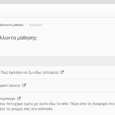
ιβάλλοντα μάθησης
Σύνδεσμοι
άλλοντα μάθησης
: Πώς έφτασα να ζω εδω; (ιστορια)
h open source
ούνμπεργκ
που πετυχαμε εμεις με αυτο εδω το wiki. Πέρα απο τη διαφορα στ
ψτε τη γνώμη σας στο edmodo