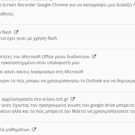
ο Screen Recorder Google Chrome για να καταγράψει μια διαλεξη 
μαθητες
ο flash
υο εχει γινει με χρηση flash
ότητες του Microsoft Office μεσω διαδικτυου
ι εγκαταστημμένο στον υπολογιστή μου
ει κανει κανεις λογαριασμο στη Microsoft
ερον το πώς μπορω να χρησιμοποιησω το Outlook για να δημιου
 αρχείο/εργασία στο eclass.sch.gr
 γιατι έχοντας την προηγουμενη γνωση του google drive μπορειτε 
ικτυο αλλα και το πώς μπορειτε (αν θελετε) να χρησιμοποιησετε το
υργία μαθημάτων