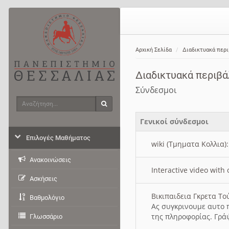
Αρχική Σελίδα
Διαδικτυακά περ
Διαδικτυακά περιβ
Σύνδεσμοι
Αναζήτηση
Αναζήτηση
Γενικοί σύνδεσμοι
Επιλογές Μαθήματος
wiki (Τμηματα Κολλια)
Ανακοινώσεις
Interactive video wit
Ασκήσεις
Βικιπαιδεια Γκρετα Τ
Βαθμολόγιο
Ας συγκρινουμε αυτο 
της πληροφορίας. Γρά
Γλωσσάριο