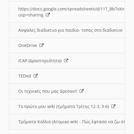
https://docs.google.com/spreadsheets/d/11T_Bb7vXn9
usp=sharing
Ασφαλες διαδικτυο για παιδια- τοπος στο διαδικτυο
OneDrive
ICAP (Δραστηριότητα)
TEDed
Οι τεχνικές που μας άρεσαν!!
Το πρώτο μου wiki (τμήματα Τρίτης 12-3, 3-6)
Τμήματα Κολλια (Ατομικο wiki - Πώς έφτασα να ζω στην 