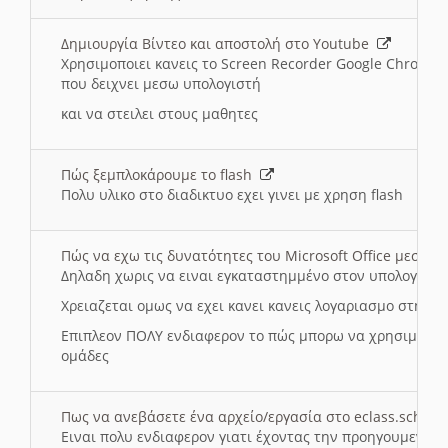
Δημιουργία Βίντεο και αποστολή στο Youtube
Χρησιμοποιει κανεις το Screen Recorder Google Chrome γ
που δειχνει μεσω υπολογιστή
και να στειλει στους μαθητες
Πώς ξεμπλοκάρουμε το flash
Πολυ υλικο στο διαδικτυο εχει γινει με χρηση flash
Πώς να εχω τις δυνατότητες του Microsoft Office μεσω 
Δηλαδη χωρις να ειναι εγκαταστημμένο στον υπολογιστή
Χρειαζεται ομως να εχει κανει κανεις λογαριασμο στη Mic
Επιπλεον ΠΟΛΥ ενδιαφερον το πώς μπορω να χρησιμοποι
ομάδες
Πως να ανεβάσετε ένα αρχείο/εργασία στο eclass.sch.gr
Ειναι πολυ ενδιαφερον γιατι έχοντας την προηγουμενη γ