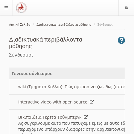
Ε
$langMenu
ί
Αρχική Σελίδα
Διαδικτυακά περιβάλλοντα μάθησης
Σύνδεσμοι
ο
ζήτηση
δ
Διαδικτυακά περιβάλλοντα
ο
μάθησης
ς
Σύνδεσμοι
Γενικοί σύνδεσμοι
wiki (Τμηματα Κολλια): Πώς έφτασα να ζω εδω; (ιστορια)
Interactive video with open source
Βικιπαιδεια Γκρετα Τούνμπεργκ
Ας συγκρινουμε αυτο που πετυχαμε εμεις με αυτο εδω το
περιεχόμενο υπάρχουν διαφορες στην αρχιτεκτονική της