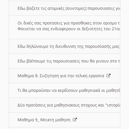
Εδω βαζετε τις ατομικές (συντομες) παρουσιασεις για κ
Οι δικές σας προτασεις για προσθηκες στον ορισμο της
Φαινεται να σας ενδιαφερουν οι δεξιοτητες του 21ου αι
Εδω δηλώνουμε τη διευθυνση της παρουσίασής μας στ
Εδω βλέπουμε τις παρουσιασεις που θα γινουν στο τμη
Μαθημα 8. Συζητηση για την τελικη εργασια
Τι θα μπορούσαν να κερδίσουν μαθησιακά οι μαθητές/τρ
Δύο προτάσεις για μαθησιακους στοχους και "ιστορία" μ
Μαθημα 9_ Μεικτη μαθηση