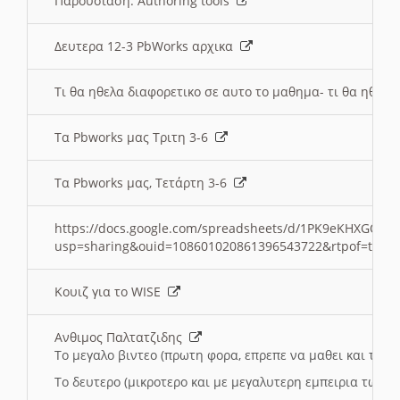
Παρουσιαση: Authoring tools
Δευτερα 12-3 PbWorks αρχικα
Τι θα ηθελα διαφορετικο σε αυτο το μαθημα- τι θα ηθελα
Τα Pbworks μας Τριτη 3-6
Τα Pbworks μας, Τετάρτη 3-6
https://docs.google.com/spreadsheets/d/1PK9eKHXGOJLZ
usp=sharing&ouid=108601020861396543722&rtpof=true
Κουιζ για το WISE
Ανθιμος Παλτατζιδης
Το μεγαλο βιντεο (πρωτη φορα, επρεπε να μαθει και το C
Το δευτερο (μικροτερο και με μεγαλυτερη εμπειρια τωρα)