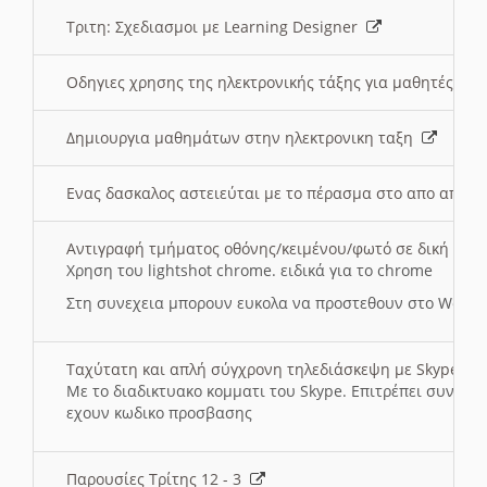
Τριτη: Σχεδιασμοι με Learning Designer
Οδηγιες χρησης της ηλεκτρονικής τάξης για μαθητές
Δημιουργια μαθημάτων στην ηλεκτρονικη ταξη
Ενας δασκαλος αστειεύται με το πέρασμα στο απο αποσ
Αντιγραφή τμήματος οθόνης/κειμένου/φωτό σε δική σας
Χρηση του lightshot chrome. ειδικά για το chrome
Στη συνεχεια μπορουν ευκολα να προστεθουν στο Word 
Ταχύτατη και απλή σύγχρονη τηλεδιάσκεψη με Skype
Με το διαδικτυακο κομματι του Skype. Επιτρέπει συνδε
εχουν κωδικο προσβασης
Παρουσίες Τρίτης 12 - 3