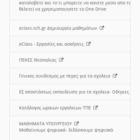
καταλαβετε και το τι μπορειτε να κανετε μεσα απο το σχο
θελετε) να χρησιμοποιησετε το One Drive
eclass.sch.gr Δημιουργία μαθημάτων
eClass - Εργασίες και ασκήσεις
ΠΕΚΕΣ Θεσσαλιας
Γενικος συνδεσμος με πηγες για τα σχολεια
Εξ αποστάσεως εκπαιδευση για τα σχολεια- Οδηγιες
Κατάλογος ωραιων εργαλειων ΤΠΕ
ΜΑΘΗΜΑΤΑ ΥΠΟΥΡΓΕΙΟΥ
Μαθαίνουμε ψηφιακά- διδάσκουμε ψηφιακά