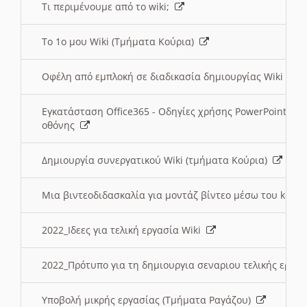
Τι περιμένουμε από το wiki;
Το 1ο μου Wiki (Τμήματα Κούρια)
Οφέλη από εμπλοκή σε διαδικασία δημιουργίας Wiki (Τ
Εγκατάσταση Office365 - Οδηγίες χρήσης PowerPoint γι
οθόνης
Δημιουργία συνεργατικού Wiki (τμήματα Κούρια)
Μια βιντεοδιδασκαλία για μοντάζ βίντεο μέσω του kden
2022_Ιδεες για τελική εργασία Wiki
2022_Πρότυπο για τη δημιουργια σεναριου τελικής εργα
Υποβολή μικρής εργασίας (Τμήματα Ραγάζου)