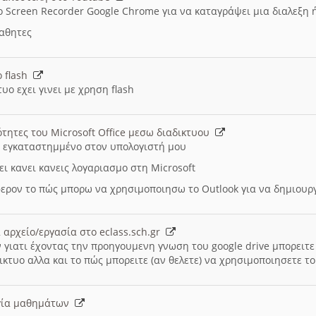
ο Screen Recorder Google Chrome για να καταγράψει μια διαλεξη 
μαθητες
ο flash
υο εχει γινει με χρηση flash
ότητες του Microsoft Office μεσω διαδικτυου
ι εγκαταστημμένο στον υπολογιστή μου
ει κανει κανεις λογαριασμο στη Microsoft
ερον το πώς μπορω να χρησιμοποιησω το Outlook για να δημιου
 αρχείο/εργασία στο eclass.sch.gr
 γιατι έχοντας την προηγουμενη γνωση του google drive μπορειτε 
ικτυο αλλα και το πώς μπορειτε (αν θελετε) να χρησιμοποιησετε το
υργία μαθημάτων