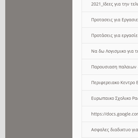
2021_Ιδεες για την τε
Προτασεις για Εργασι
Προτάσεις για εργασ
Να δω Λογισμικο για 
Παρουσιαση παλαιων 
Περιφερειακο Κεντρο
Ευρωπαικο Σχολικο 
https://docs.google
Ασφαλες διαδικτυο γι