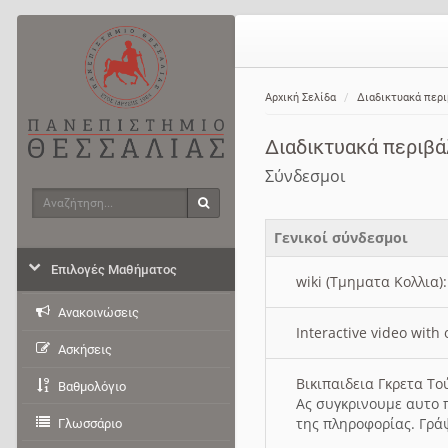
Αρχική Σελίδα
Διαδικτυακά περ
Διαδικτυακά περιβ
Σύνδεσμοι
Αναζήτηση
Αναζήτηση
Γενικοί σύνδεσμοι
Επιλογές Μαθήματος
wiki (Τμηματα Κολλια)
Ανακοινώσεις
Interactive video wit
Ασκήσεις
Βικιπαιδεια Γκρετα Τ
Βαθμολόγιο
Ας συγκρινουμε αυτο 
της πληροφορίας. Γρά
Γλωσσάριο