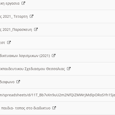
λικη εργασια
ες 2021_ Τεταρτη
ίες 2021_Παρασκευη
τεστ
δικτυακων λογισμικων (2021)
 Εκπαιδευτικου Σχεδιασμου Θεσσαλιας
Ραδιοφωνο
.com/spreadsheets/d/11T_Bb7vXn9uU2m2NfQiZMWrjMdlpORoSYh15j
α παιδια- τοπος στο διαδικτυο