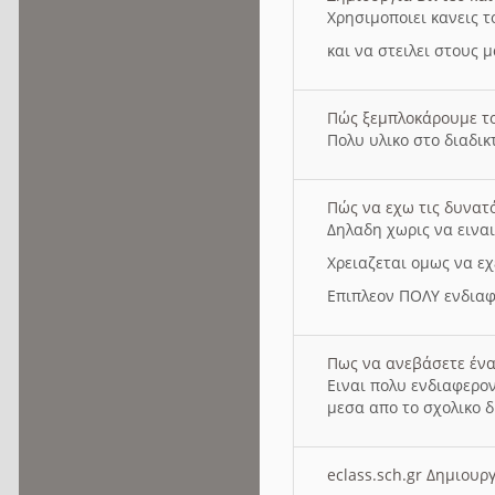
Χρησιμοποιει κανεις τ
και να στειλει στους 
Πώς ξεμπλοκάρουμε τ
Πολυ υλικο στο διαδικτ
Πώς να εχω τις δυνατ
Δηλαδη χωρις να εινα
Χρειαζεται ομως να εχ
Επιπλεον ΠΟΛΥ ενδιαφ
Πως να ανεβάσετε ένα
Ειναι πολυ ενδιαφερον
μεσα απο το σχολικο δ
eclass.sch.gr Δημιο