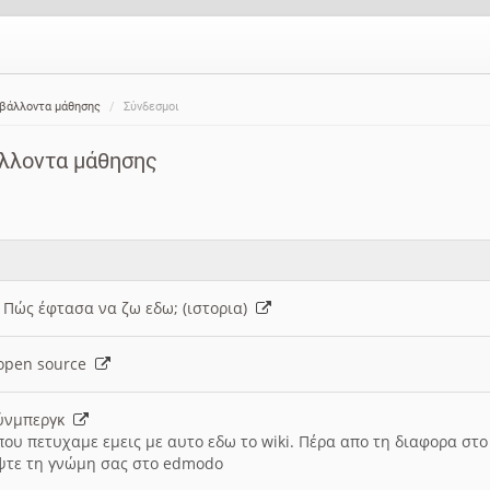
ιβάλλοντα μάθησης
Σύνδεσμοι
άλλοντα μάθησης
: Πώς έφτασα να ζω εδω; (ιστορια)
h open source
ούνμπεργκ
που πετυχαμε εμεις με αυτο εδω το wiki. Πέρα απο τη διαφορα στ
ψτε τη γνώμη σας στο edmodo