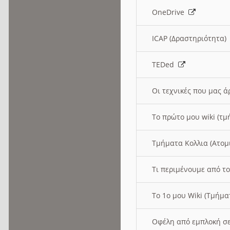
OneDrive
ICAP (Δραστηριότητα
TEDed
Οι τεχνικές που μας 
Το πρώτο μου wiki (τμ
Τμήματα Κολλια (Ατομ
Τι περιμένουμε από το
Το 1ο μου Wiki (Τμήμ
Οφέλη από εμπλοκή σε