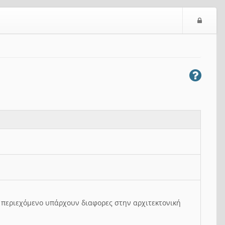
Ε
ί
σ
ο
δ
ο
ς
ο περιεχόμενο υπάρχουν διαφορες στην αρχιτεκτονική