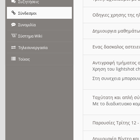
Συζητήσεις
Σύνδεσμοι
Οδηγιες χρησης της η
Συνομιλία
Δημιουργια μαθημάτω
Σύστημα Wiki
Ενας δασκαλος αστει
Τηλεσυνεργασία
Τοίχος
Αντιγραφή τμήματος ο
Χρηση του lightshot c
Στη συνεχεια μπορουν
Ταχύτατη και απλή σ
Με το διαδικτυακο κο
Παρουσίες Τρίτης 12 
Δημιουργία Βίντεο κα