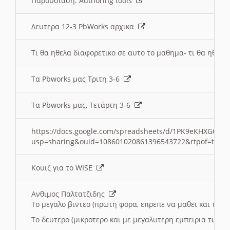
Παρουσιαση: Authoring tools
Δευτερα 12-3 PbWorks αρχικα
Τι θα ηθελα διαφορετικο σε αυτο το μαθημα- τι θα ηθελα
Τα Pbworks μας Τριτη 3-6
Τα Pbworks μας, Τετάρτη 3-6
https://docs.google.com/spreadsheets/d/1PK9eKHXGOJLZ
usp=sharing&ouid=108601020861396543722&rtpof=true
Κουιζ για το WISE
Ανθιμος Παλτατζιδης
Το μεγαλο βιντεο (πρωτη φορα, επρεπε να μαθει και το C
Το δευτερο (μικροτερο και με μεγαλυτερη εμπειρια τωρα)