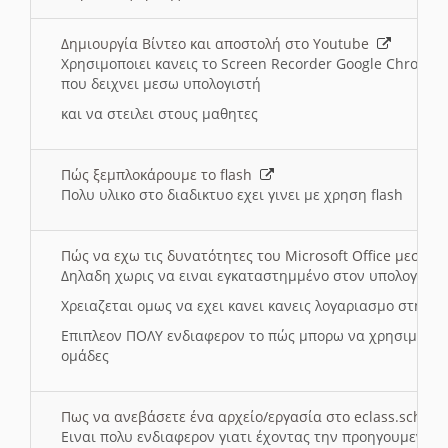
Δημιουργία Βίντεο και αποστολή στο Youtube
Χρησιμοποιει κανεις το Screen Recorder Google Chrome γ
που δειχνει μεσω υπολογιστή
και να στειλει στους μαθητες
Πώς ξεμπλοκάρουμε το flash
Πολυ υλικο στο διαδικτυο εχει γινει με χρηση flash
Πώς να εχω τις δυνατότητες του Microsoft Office μεσω 
Δηλαδη χωρις να ειναι εγκαταστημμένο στον υπολογιστή
Χρειαζεται ομως να εχει κανει κανεις λογαριασμο στη Mic
Επιπλεον ΠΟΛΥ ενδιαφερον το πώς μπορω να χρησιμοποι
ομάδες
Πως να ανεβάσετε ένα αρχείο/εργασία στο eclass.sch.gr
Ειναι πολυ ενδιαφερον γιατι έχοντας την προηγουμενη γ