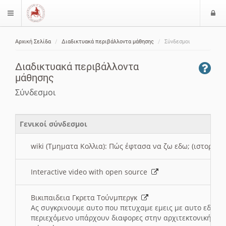
Ε
$langMenu
ί
Αρχική Σελίδα
Διαδικτυακά περιβάλλοντα μάθησης
Σύνδεσμοι
ο
ζήτηση
δ
Διαδικτυακά περιβάλλοντα
ο
μάθησης
ς
Σύνδεσμοι
Γενικοί σύνδεσμοι
wiki (Τμηματα Κολλια): Πώς έφτασα να ζω εδω; (ιστορια)
Interactive video with open source
Βικιπαιδεια Γκρετα Τούνμπεργκ
Ας συγκρινουμε αυτο που πετυχαμε εμεις με αυτο εδω το
περιεχόμενο υπάρχουν διαφορες στην αρχιτεκτονική της