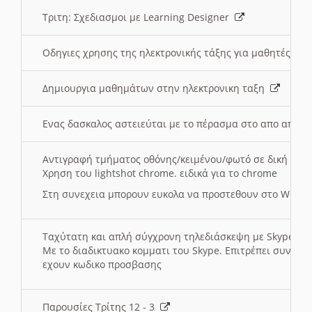
Τριτη: Σχεδιασμοι με Learning Designer
Οδηγιες χρησης της ηλεκτρονικής τάξης για μαθητές
Δημιουργια μαθημάτων στην ηλεκτρονικη ταξη
Ενας δασκαλος αστειεύται με το πέρασμα στο απο αποσ
Αντιγραφή τμήματος οθόνης/κειμένου/φωτό σε δική σας
Χρηση του lightshot chrome. ειδικά για το chrome
Στη συνεχεια μπορουν ευκολα να προστεθουν στο Word 
Ταχύτατη και απλή σύγχρονη τηλεδιάσκεψη με Skype
Με το διαδικτυακο κομματι του Skype. Επιτρέπει συνδε
εχουν κωδικο προσβασης
Παρουσίες Τρίτης 12 - 3