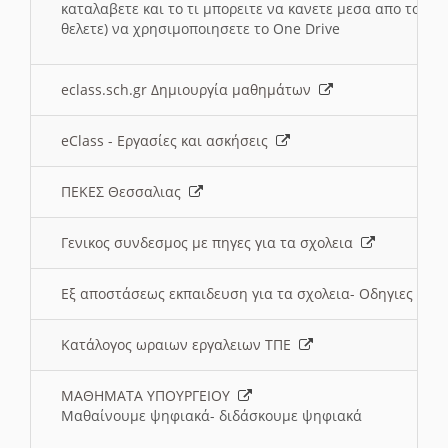
καταλαβετε και το τι μπορειτε να κανετε μεσα απο το σχο
θελετε) να χρησιμοποιησετε το One Drive
eclass.sch.gr Δημιουργία μαθημάτων
eClass - Εργασίες και ασκήσεις
ΠΕΚΕΣ Θεσσαλιας
Γενικος συνδεσμος με πηγες για τα σχολεια
Εξ αποστάσεως εκπαιδευση για τα σχολεια- Οδηγιες
Κατάλογος ωραιων εργαλειων ΤΠΕ
ΜΑΘΗΜΑΤΑ ΥΠΟΥΡΓΕΙΟΥ
Μαθαίνουμε ψηφιακά- διδάσκουμε ψηφιακά