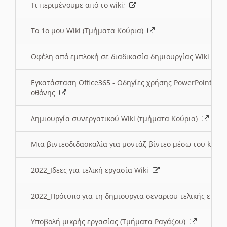
Τι περιμένουμε από το wiki;
Το 1ο μου Wiki (Τμήματα Κούρια)
Οφέλη από εμπλοκή σε διαδικασία δημιουργίας Wiki (Τ
Εγκατάσταση Office365 - Οδηγίες χρήσης PowerPoint γι
οθόνης
Δημιουργία συνεργατικού Wiki (τμήματα Κούρια)
Μια βιντεοδιδασκαλία για μοντάζ βίντεο μέσω του kden
2022_Ιδεες για τελική εργασία Wiki
2022_Πρότυπο για τη δημιουργια σεναριου τελικής εργα
Υποβολή μικρής εργασίας (Τμήματα Ραγάζου)