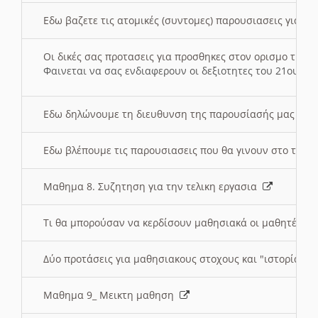
Εδω βαζετε τις ατομικές (συντομες) παρουσιασεις για κ
Οι δικές σας προτασεις για προσθηκες στον ορισμο της
Φαινεται να σας ενδιαφερουν οι δεξιοτητες του 21ου αι
Εδω δηλώνουμε τη διευθυνση της παρουσίασής μας στ
Εδω βλέπουμε τις παρουσιασεις που θα γινουν στο τμη
Μαθημα 8. Συζητηση για την τελικη εργασια
Τι θα μπορούσαν να κερδίσουν μαθησιακά οι μαθητές/τρ
Δύο προτάσεις για μαθησιακους στοχους και "ιστορία" μ
Μαθημα 9_ Μεικτη μαθηση