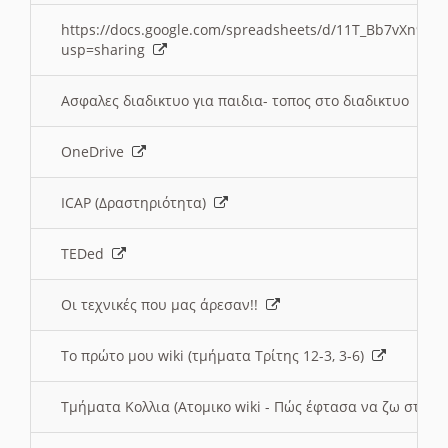
https://docs.google.com/spreadsheets/d/11T_Bb7vXn9
usp=sharing
Ασφαλες διαδικτυο για παιδια- τοπος στο διαδικτυο
OneDrive
ICAP (Δραστηριότητα)
TEDed
Οι τεχνικές που μας άρεσαν!!
Το πρώτο μου wiki (τμήματα Τρίτης 12-3, 3-6)
Τμήματα Κολλια (Ατομικο wiki - Πώς έφτασα να ζω στην 