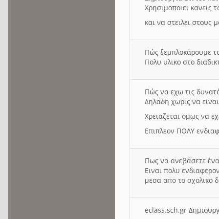
Χρησιμοποιει κανεις τ
και να στειλει στους 
Πώς ξεμπλοκάρουμε τ
Πολυ υλικο στο διαδικτ
Πώς να εχω τις δυνατ
Δηλαδη χωρις να εινα
Χρειαζεται ομως να εχ
Επιπλεον ΠΟΛΥ ενδιαφ
Πως να ανεβάσετε ένα
Ειναι πολυ ενδιαφερον
μεσα απο το σχολικο δ
eclass.sch.gr Δημιο