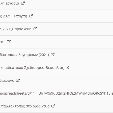
λικη εργασια
ες 2021_ Τεταρτη
ίες 2021_Παρασκευη
τεστ
δικτυακων λογισμικων (2021)
 Εκπαιδευτικου Σχεδιασμου Θεσσαλιας
Ραδιοφωνο
.com/spreadsheets/d/11T_Bb7vXn9uU2m2NfQiZMWrjMdlpORoSYh15j
α παιδια- τοπος στο διαδικτυο