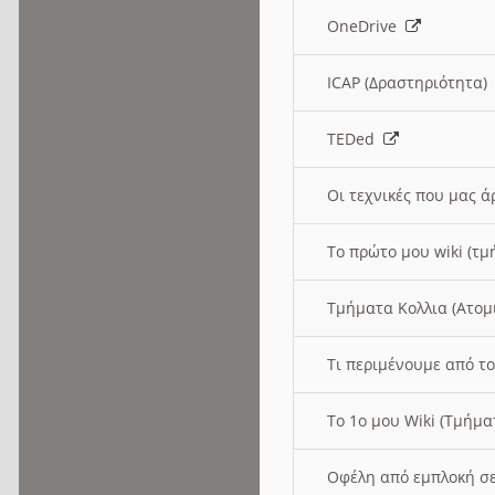
OneDrive
ICAP (Δραστηριότητα
TEDed
Οι τεχνικές που μας 
Το πρώτο μου wiki (τμ
Τμήματα Κολλια (Ατομ
Τι περιμένουμε από το
Το 1ο μου Wiki (Τμήμ
Οφέλη από εμπλοκή σε