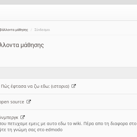
ιβάλλοντα μάθησης
Σύνδεσμοι
άλλοντα μάθησης
: Πώς έφτασα να ζω εδω; (ιστορια)
h open source
ούνμπεργκ
που πετυχαμε εμεις με αυτο εδω το wiki. Πέρα απο τη διαφορα στ
ψτε τη γνώμη σας στο edmodo