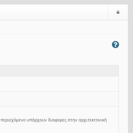
Ε
ί
σ
ο
δ
ο
ς
ο περιεχόμενο υπάρχουν διαφορες στην αρχιτεκτονική