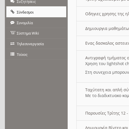
Συζητήσεις
Σύνδεσμοι
Οδηγιες χρησης της η
Συνομιλία
Δημιουργια μαθημάτω
Σύστημα Wiki
Ενας δασκαλος αστει
Τηλεσυνεργασία
Τοίχος
Αντιγραφή τμήματος ο
Χρηση του lightshot c
Στη συνεχεια μπορουν
Ταχύτατη και απλή σ
Με το διαδικτυακο κο
Παρουσίες Τρίτης 12 
Δημιουργία Βίντεο κα