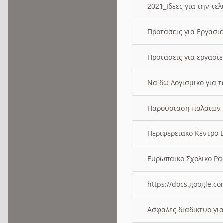
2021_Ιδεες για την τε
Προτασεις για Εργασι
Προτάσεις για εργασ
Να δω Λογισμικο για 
Παρουσιαση παλαιων 
Περιφερειακο Κεντρο
Ευρωπαικο Σχολικο 
https://docs.google
Ασφαλες διαδικτυο γι