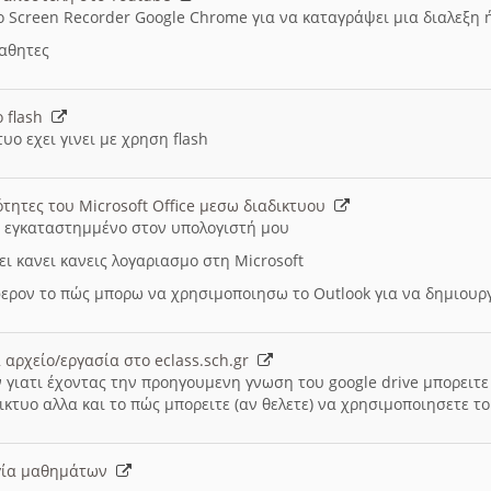
ο Screen Recorder Google Chrome για να καταγράψει μια διαλεξη 
μαθητες
ο flash
υο εχει γινει με χρηση flash
ότητες του Microsoft Office μεσω διαδικτυου
ι εγκαταστημμένο στον υπολογιστή μου
ει κανει κανεις λογαριασμο στη Microsoft
ερον το πώς μπορω να χρησιμοποιησω το Outlook για να δημιου
 αρχείο/εργασία στο eclass.sch.gr
 γιατι έχοντας την προηγουμενη γνωση του google drive μπορειτε 
ικτυο αλλα και το πώς μπορειτε (αν θελετε) να χρησιμοποιησετε το
υργία μαθημάτων