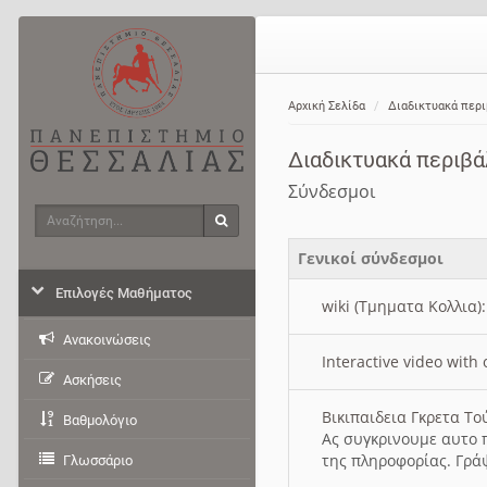
Αρχική Σελίδα
Διαδικτυακά περ
Διαδικτυακά περιβ
Σύνδεσμοι
Αναζήτηση
Αναζήτηση
Γενικοί σύνδεσμοι
Επιλογές Μαθήματος
wiki (Τμηματα Κολλια)
Ανακοινώσεις
Interactive video wit
Ασκήσεις
Βικιπαιδεια Γκρετα Τ
Βαθμολόγιο
Ας συγκρινουμε αυτο 
της πληροφορίας. Γρά
Γλωσσάριο