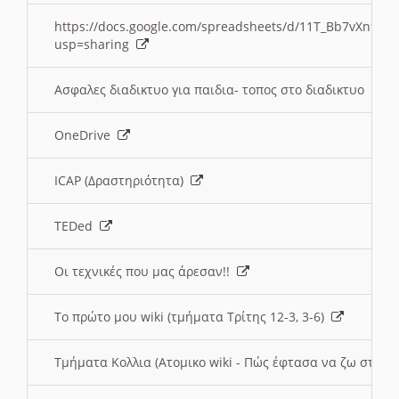
https://docs.google.com/spreadsheets/d/11T_Bb7vXn9
usp=sharing
Ασφαλες διαδικτυο για παιδια- τοπος στο διαδικτυο
OneDrive
ICAP (Δραστηριότητα)
TEDed
Οι τεχνικές που μας άρεσαν!!
Το πρώτο μου wiki (τμήματα Τρίτης 12-3, 3-6)
Τμήματα Κολλια (Ατομικο wiki - Πώς έφτασα να ζω στην 