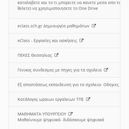
καταλαβετε και το τι μπορειτε να κανετε μεσα απο το σχο
θελετε) να χρησιμοποιησετε το One Drive
eclass.sch.gr Δημιουργία μαθημάτων
eClass - Εργασίες και ασκήσεις
ΠΕΚΕΣ Θεσσαλιας
Γενικος συνδεσμος με πηγες για τα σχολεια
Εξ αποστάσεως εκπαιδευση για τα σχολεια- Οδηγιες
Κατάλογος ωραιων εργαλειων ΤΠΕ
ΜΑΘΗΜΑΤΑ ΥΠΟΥΡΓΕΙΟΥ
Μαθαίνουμε ψηφιακά- διδάσκουμε ψηφιακά