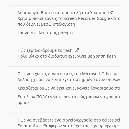
Δημιουργία Βίντεο και αποστολή στο Youtube
Χρησιμοποιει κανεις το Screen Recorder Google Chrome γ
που δειχνει μεσω υπολογιστή
και να στειλει στους μαθητες
Πώς ξεμπλοκάρουμε το flash
Πολυ υλικο στο διαδικτυο εχει γινει με χρηση flash
Πώς να εχω τις δυνατότητες του Microsoft Office μεσω 
Δηλαδη χωρις να ειναι εγκαταστημμένο στον υπολογιστή
Χρειαζεται ομως να εχει κανει κανεις λογαριασμο στη Mic
Επιπλεον ΠΟΛΥ ενδιαφερον το πώς μπορω να χρησιμοποι
ομάδες
Πως να ανεβάσετε ένα αρχείο/εργασία στο eclass.sch.gr
Ειναι πολυ ενδιαφερον γιατι έχοντας την προηγουμενη γ