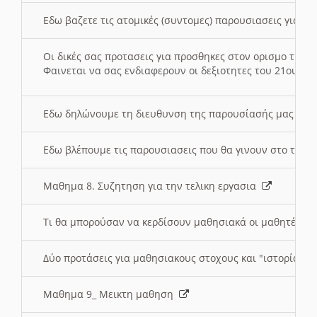
Εδω βαζετε τις ατομικές (συντομες) παρουσιασεις για κ
Οι δικές σας προτασεις για προσθηκες στον ορισμο της
Φαινεται να σας ενδιαφερουν οι δεξιοτητες του 21ου αι
Εδω δηλώνουμε τη διευθυνση της παρουσίασής μας στ
Εδω βλέπουμε τις παρουσιασεις που θα γινουν στο τμη
Μαθημα 8. Συζητηση για την τελικη εργασια
Τι θα μπορούσαν να κερδίσουν μαθησιακά οι μαθητές/τρ
Δύο προτάσεις για μαθησιακους στοχους και "ιστορία" μ
Μαθημα 9_ Μεικτη μαθηση