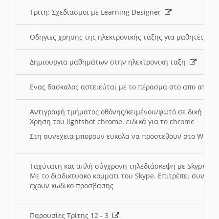
Τριτη: Σχεδιασμοι με Learning Designer
Οδηγιες χρησης της ηλεκτρονικής τάξης για μαθητές
Δημιουργια μαθημάτων στην ηλεκτρονικη ταξη
Ενας δασκαλος αστειεύται με το πέρασμα στο απο αποσ
Αντιγραφή τμήματος οθόνης/κειμένου/φωτό σε δική σας
Χρηση του lightshot chrome. ειδικά για το chrome
Στη συνεχεια μπορουν ευκολα να προστεθουν στο Word 
Ταχύτατη και απλή σύγχρονη τηλεδιάσκεψη με Skype
Με το διαδικτυακο κομματι του Skype. Επιτρέπει συνδε
εχουν κωδικο προσβασης
Παρουσίες Τρίτης 12 - 3