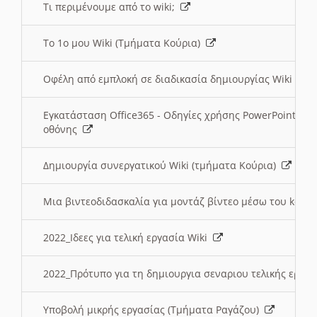
Τι περιμένουμε από το wiki;
Το 1ο μου Wiki (Τμήματα Κούρια)
Οφέλη από εμπλοκή σε διαδικασία δημιουργίας Wiki (Τ
Εγκατάσταση Office365 - Οδηγίες χρήσης PowerPoint γι
οθόνης
Δημιουργία συνεργατικού Wiki (τμήματα Κούρια)
Μια βιντεοδιδασκαλία για μοντάζ βίντεο μέσω του kden
2022_Ιδεες για τελική εργασία Wiki
2022_Πρότυπο για τη δημιουργια σεναριου τελικής εργα
Υποβολή μικρής εργασίας (Τμήματα Ραγάζου)