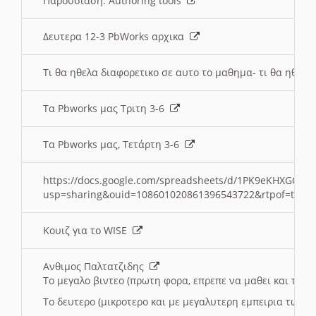
Παρουσιαση: Authoring tools
Δευτερα 12-3 PbWorks αρχικα
Τι θα ηθελα διαφορετικο σε αυτο το μαθημα- τι θα ηθελα
Τα Pbworks μας Τριτη 3-6
Τα Pbworks μας, Τετάρτη 3-6
https://docs.google.com/spreadsheets/d/1PK9eKHXGOJLZ
usp=sharing&ouid=108601020861396543722&rtpof=true
Κουιζ για το WISE
Ανθιμος Παλτατζιδης
Το μεγαλο βιντεο (πρωτη φορα, επρεπε να μαθει και το C
Το δευτερο (μικροτερο και με μεγαλυτερη εμπειρια τωρα)