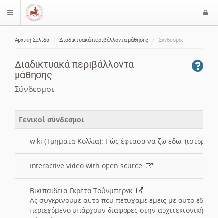
Ε
$langMenu
ί
Αρχική Σελίδα
Διαδικτυακά περιβάλλοντα μάθησης
Σύνδεσμοι
ο
ζήτηση
δ
Διαδικτυακά περιβάλλοντα
ο
μάθησης
ς
Σύνδεσμοι
Γενικοί σύνδεσμοι
wiki (Τμηματα Κολλια): Πώς έφτασα να ζω εδω; (ιστορια)
Interactive video with open source
Βικιπαιδεια Γκρετα Τούνμπεργκ
Ας συγκρινουμε αυτο που πετυχαμε εμεις με αυτο εδω το
περιεχόμενο υπάρχουν διαφορες στην αρχιτεκτονική της