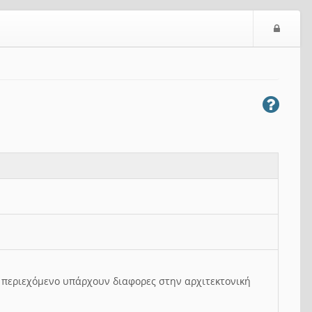
Ε
ί
σ
ο
δ
ο
ς
ο περιεχόμενο υπάρχουν διαφορες στην αρχιτεκτονική