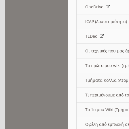
OneDrive
ICAP (Δραστηριότητα
TEDed
Οι τεχνικές που μας 
Το πρώτο μου wiki (τμ
Τμήματα Κολλια (Ατομ
Τι περιμένουμε από το
Το 1ο μου Wiki (Τμήμ
Οφέλη από εμπλοκή σε