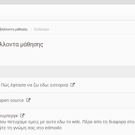
ιβάλλοντα μάθησης
Σύνδεσμοι
άλλοντα μάθησης
: Πώς έφτασα να ζω εδω; (ιστορια)
h open source
ούνμπεργκ
που πετυχαμε εμεις με αυτο εδω το wiki. Πέρα απο τη διαφορα στ
ψτε τη γνώμη σας στο edmodo