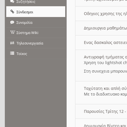
Συζητήσεις
Σύνδεσμοι
Οδηγιες χρησης της η
Συνομιλία
Δημιουργια μαθημάτω
Σύστημα Wiki
Ενας δασκαλος αστει
Τηλεσυνεργασία
Τοίχος
Αντιγραφή τμήματος ο
Χρηση του lightshot c
Στη συνεχεια μπορουν
Ταχύτατη και απλή σ
Με το διαδικτυακο κο
Παρουσίες Τρίτης 12 
Δημιουργία Βίντεο κα