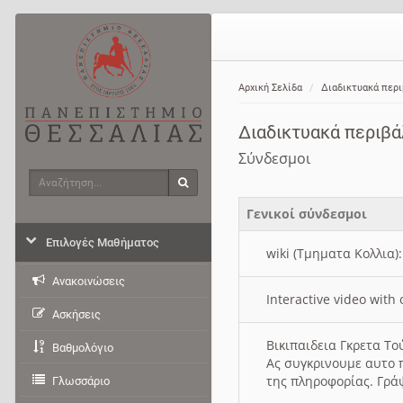
Αρχική Σελίδα
Διαδικτυακά περ
Διαδικτυακά περιβ
Σύνδεσμοι
Αναζήτηση
Αναζήτηση
Γενικοί σύνδεσμοι
Επιλογές Μαθήματος
wiki (Τμηματα Κολλια)
Ανακοινώσεις
Interactive video wit
Ασκήσεις
Βικιπαιδεια Γκρετα Τ
Βαθμολόγιο
Ας συγκρινουμε αυτο 
της πληροφορίας. Γρά
Γλωσσάριο