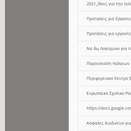
2021_Ιδεες για την τε
Προτασεις για Εργασι
Προτάσεις για εργασ
Να δω Λογισμικο για 
Παρουσιαση παλαιων 
Περιφερειακο Κεντρο
Ευρωπαικο Σχολικο 
https://docs.google
Ασφαλες διαδικτυο γι