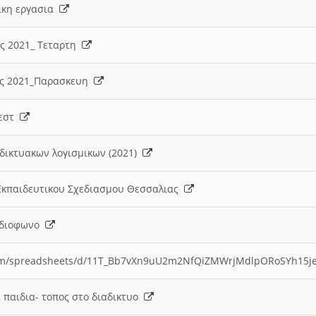
λικη εργασια
ες 2021_ Τεταρτη
ίες 2021_Παρασκευη
τεστ
δικτυακων λογισμικων (2021)
 Εκπαιδευτικου Σχεδιασμου Θεσσαλιας
Ραδιοφωνο
.com/spreadsheets/d/11T_Bb7vXn9uU2m2NfQiZMWrjMdlpORoSYh15j
α παιδια- τοπος στο διαδικτυο