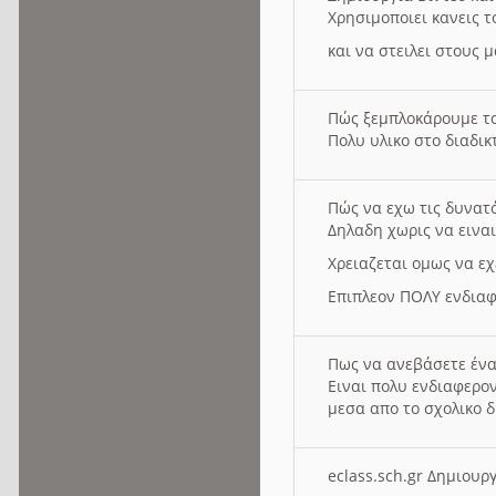
Χρησιμοποιει κανεις τ
και να στειλει στους 
Πώς ξεμπλοκάρουμε τ
Πολυ υλικο στο διαδικτ
Πώς να εχω τις δυνατ
Δηλαδη χωρις να εινα
Χρειαζεται ομως να εχ
Επιπλεον ΠΟΛΥ ενδιαφ
Πως να ανεβάσετε ένα
Ειναι πολυ ενδιαφερον
μεσα απο το σχολικο δ
eclass.sch.gr Δημιο