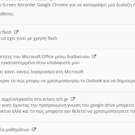
ο Screen Recorder Google Chrome για να καταγράψει μια διαλεξη 
μαθητες
ο flash
υο εχει γινει με χρηση flash
ότητες του Microsoft Office μεσω διαδικτυου
ι εγκαταστημμένο στον υπολογιστή μου
ει κανει κανεις λογαριασμο στη Microsoft
ερον το πώς μπορω να χρησιμοποιησω το Outlook για να δημιου
 αρχείο/εργασία στο eclass.sch.gr
 γιατι έχοντας την προηγουμενη γνωση του google drive μπορειτε 
ικτυο αλλα και το πώς μπορειτε (αν θελετε) να χρησιμοποιησετε το
υργία μαθημάτων