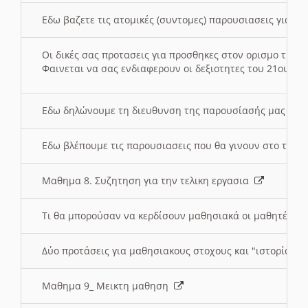
Εδω βαζετε τις ατομικές (συντομες) παρουσιασεις για κ
Οι δικές σας προτασεις για προσθηκες στον ορισμο της
Φαινεται να σας ενδιαφερουν οι δεξιοτητες του 21ου αι
Εδω δηλώνουμε τη διευθυνση της παρουσίασής μας στ
Εδω βλέπουμε τις παρουσιασεις που θα γινουν στο τμη
Μαθημα 8. Συζητηση για την τελικη εργασια
Τι θα μπορούσαν να κερδίσουν μαθησιακά οι μαθητές/τρ
Δύο προτάσεις για μαθησιακους στοχους και "ιστορία" μ
Μαθημα 9_ Μεικτη μαθηση