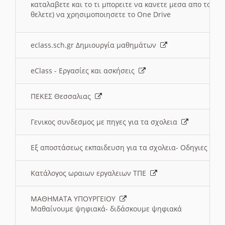
καταλαβετε και το τι μπορειτε να κανετε μεσα απο το σχο
θελετε) να χρησιμοποιησετε το One Drive
eclass.sch.gr Δημιουργία μαθημάτων
eClass - Εργασίες και ασκήσεις
ΠΕΚΕΣ Θεσσαλιας
Γενικος συνδεσμος με πηγες για τα σχολεια
Εξ αποστάσεως εκπαιδευση για τα σχολεια- Οδηγιες
Κατάλογος ωραιων εργαλειων ΤΠΕ
ΜΑΘΗΜΑΤΑ ΥΠΟΥΡΓΕΙΟΥ
Μαθαίνουμε ψηφιακά- διδάσκουμε ψηφιακά