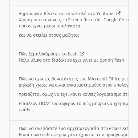
Δημιουργία Βίντεο και αποστολή στο Youtube
Χρησιμοποιει κανεις το Screen Recorder Google Chrome γ
που δειχνει μεσω υπολογιστή
και να στειλει στους μαθητες
Πώς ξεμπλοκάρουμε το flash
Πολυ υλικο στο διαδικτυο εχει γινει με χρηση flash
Πώς να εχω τις δυνατότητες του Microsoft Office μεσω 
Δηλαδη χωρις να ειναι εγκαταστημμένο στον υπολογιστή
Χρειαζεται ομως να εχει κανει κανεις λογαριασμο στη Mic
Επιπλεον ΠΟΛΥ ενδιαφερον το πώς μπορω να χρησιμοποι
ομάδες
Πως να ανεβάσετε ένα αρχείο/εργασία στο eclass.sch.gr
Ειναι πολυ ενδιαφερον γιατι έχοντας την προηγουμενη γ