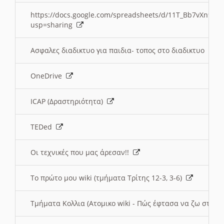
https://docs.google.com/spreadsheets/d/11T_Bb7vXn9
usp=sharing
Ασφαλες διαδικτυο για παιδια- τοπος στο διαδικτυο
OneDrive
ICAP (Δραστηριότητα)
TEDed
Οι τεχνικές που μας άρεσαν!!
Το πρώτο μου wiki (τμήματα Τρίτης 12-3, 3-6)
Τμήματα Κολλια (Ατομικο wiki - Πώς έφτασα να ζω στην 