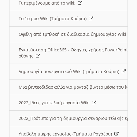
Τι περιμένουμε από το wiki;
Το 1ο μου Wiki (Τμήματα Κούρια)
Οφέλη από εμπλοκή σε διαδικασία δημιουργίας Wiki (Τ
Εγκατάσταση Office365 - Οδηγίες χρήσης PowerPoint γι
οθόνης
Δημιουργία συνεργατικού Wiki (τμήματα Κούρια)
Μια βιντεοδιδασκαλία για μοντάζ βίντεο μέσω του kden
2022_Ιδεες για τελική εργασία Wiki
2022_Πρότυπο για τη δημιουργια σεναριου τελικής εργα
Υποβολή μικρής εργασίας (Τμήματα Ραγάζου)