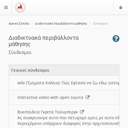
Ε
$langMenu
ί
Αρχική Σελίδα
Διαδικτυακά περιβάλλοντα μάθησης
Σύνδεσμοι
ο
ζήτηση
δ
Διαδικτυακά περιβάλλοντα
ο
μάθησης
ς
Σύνδεσμοι
Γενικοί σύνδεσμοι
wiki (Τμηματα Κολλια): Πώς έφτασα να ζω εδω; (ιστορια)
Interactive video with open source
Βικιπαιδεια Γκρετα Τούνμπεργκ
Ας συγκρινουμε αυτο που πετυχαμε εμεις με αυτο εδω το
περιεχόμενο υπάρχουν διαφορες στην αρχιτεκτονική της