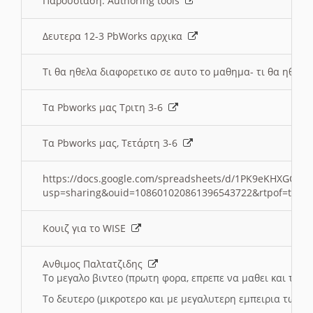
Παρουσιαση: Authoring tools
Δευτερα 12-3 PbWorks αρχικα
Τι θα ηθελα διαφορετικο σε αυτο το μαθημα- τι θα ηθελα
Τα Pbworks μας Τριτη 3-6
Τα Pbworks μας, Τετάρτη 3-6
https://docs.google.com/spreadsheets/d/1PK9eKHXGOJLZ
usp=sharing&ouid=108601020861396543722&rtpof=true
Κουιζ για το WISE
Ανθιμος Παλτατζιδης
Το μεγαλο βιντεο (πρωτη φορα, επρεπε να μαθει και το C
Το δευτερο (μικροτερο και με μεγαλυτερη εμπειρια τωρα)