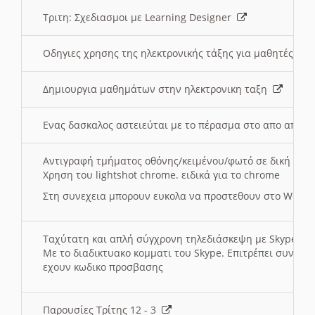
Τριτη: Σχεδιασμοι με Learning Designer
Οδηγιες χρησης της ηλεκτρονικής τάξης για μαθητές
Δημιουργια μαθημάτων στην ηλεκτρονικη ταξη
Ενας δασκαλος αστειεύται με το πέρασμα στο απο αποσ
Αντιγραφή τμήματος οθόνης/κειμένου/φωτό σε δική σας
Χρηση του lightshot chrome. ειδικά για το chrome
Στη συνεχεια μπορουν ευκολα να προστεθουν στο Word 
Ταχύτατη και απλή σύγχρονη τηλεδιάσκεψη με Skype
Με το διαδικτυακο κομματι του Skype. Επιτρέπει συνδε
εχουν κωδικο προσβασης
Παρουσίες Τρίτης 12 - 3