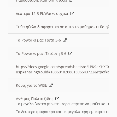
Παρουσιαση: Authoring tools
Δευτερα 12-3 PbWorks αρχικα
Τι θα ηθελα διαφορετικο σε αυτο το μαθημα- τι θα ηθελα
Τα Pbworks μας Τριτη 3-6
Τα Pbworks μας, Τετάρτη 3-6
https://docs.google.com/spreadsheets/d/1PK9eKHXGOJLZ
usp=sharing&ouid=108601020861396543722&rtpof=true
Κουιζ για το WISE
Ανθιμος Παλτατζιδης
Το μεγαλο βιντεο (πρωτη φορα, επρεπε να μαθει και το C
Το δευτερο (μικροτερο και με μεγαλυτερη εμπειρια τωρα)