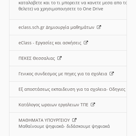
καταλαβετε και το τι μπορειτε να κανετε μεσα απο το σχο
θελετε) να χρησιμοποιησετε το One Drive
eclass.sch.gr Δημιουργία μαθημάτων
eClass - Εργασίες και ασκήσεις
ΠΕΚΕΣ Θεσσαλιας
Γενικος συνδεσμος με πηγες για τα σχολεια
Εξ αποστάσεως εκπαιδευση για τα σχολεια- Οδηγιες
Κατάλογος ωραιων εργαλειων ΤΠΕ
ΜΑΘΗΜΑΤΑ ΥΠΟΥΡΓΕΙΟΥ
Μαθαίνουμε ψηφιακά- διδάσκουμε ψηφιακά