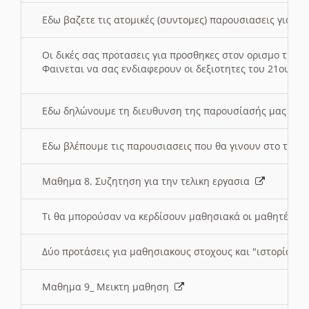
Εδω βαζετε τις ατομικές (συντομες) παρουσιασεις για κ
Οι δικές σας προτασεις για προσθηκες στον ορισμο της
Φαινεται να σας ενδιαφερουν οι δεξιοτητες του 21ου αι
Εδω δηλώνουμε τη διευθυνση της παρουσίασής μας στ
Εδω βλέπουμε τις παρουσιασεις που θα γινουν στο τμη
Μαθημα 8. Συζητηση για την τελικη εργασια
Τι θα μπορούσαν να κερδίσουν μαθησιακά οι μαθητές/τρ
Δύο προτάσεις για μαθησιακους στοχους και "ιστορία" μ
Μαθημα 9_ Μεικτη μαθηση