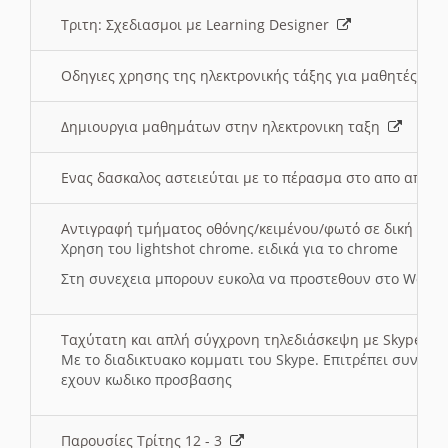
Τριτη: Σχεδιασμοι με Learning Designer
Οδηγιες χρησης της ηλεκτρονικής τάξης για μαθητές
Δημιουργια μαθημάτων στην ηλεκτρονικη ταξη
Ενας δασκαλος αστειεύται με το πέρασμα στο απο αποσ
Αντιγραφή τμήματος οθόνης/κειμένου/φωτό σε δική σας
Χρηση του lightshot chrome. ειδικά για το chrome
Στη συνεχεια μπορουν ευκολα να προστεθουν στο Word 
Ταχύτατη και απλή σύγχρονη τηλεδιάσκεψη με Skype
Με το διαδικτυακο κομματι του Skype. Επιτρέπει συνδε
εχουν κωδικο προσβασης
Παρουσίες Τρίτης 12 - 3