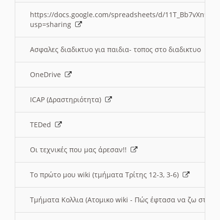
https://docs.google.com/spreadsheets/d/11T_Bb7vXn9
usp=sharing
Ασφαλες διαδικτυο για παιδια- τοπος στο διαδικτυο
OneDrive
ICAP (Δραστηριότητα)
TEDed
Οι τεχνικές που μας άρεσαν!!
Το πρώτο μου wiki (τμήματα Τρίτης 12-3, 3-6)
Τμήματα Κολλια (Ατομικο wiki - Πώς έφτασα να ζω στην 