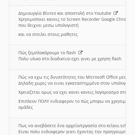
Δημιουργία Βίντεο και αποστολή στο Youtube
Χρησιμοποιει κανεις το Screen Recorder Google Chrome γ
που δειχνει μεσω υπολογιστή
και να στειλει στους μαθητες
Πώς ξεμπλοκάρουμε το flash
Πολυ υλικο στο διαδικτυο εχει γινει με χρηση flash
Πώς να εχω τις δυνατότητες του Microsoft Office μεσω 
Δηλαδη χωρις να ειναι εγκαταστημμένο στον υπολογιστή
Χρειαζεται ομως να εχει κανει κανεις λογαριασμο στη Mic
Επιπλεον ΠΟΛΥ ενδιαφερον το πώς μπορω να χρησιμοποι
ομάδες
Πως να ανεβάσετε ένα αρχείο/εργασία στο eclass.sch.gr
Ειναι πολυ ενδιαφερον γιατι έχοντας την προηγουμενη γ