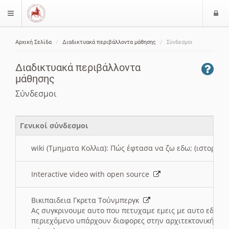
Ε
$langMenu
ί
Αρχική Σελίδα
Διαδικτυακά περιβάλλοντα μάθησης
Σύνδεσμοι
ο
ζήτηση
δ
Διαδικτυακά περιβάλλοντα
ο
μάθησης
ς
Σύνδεσμοι
Γενικοί σύνδεσμοι
wiki (Τμηματα Κολλια): Πώς έφτασα να ζω εδω; (ιστορια)
Interactive video with open source
Βικιπαιδεια Γκρετα Τούνμπεργκ
Ας συγκρινουμε αυτο που πετυχαμε εμεις με αυτο εδω το
περιεχόμενο υπάρχουν διαφορες στην αρχιτεκτονική της