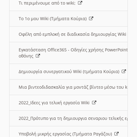
Τι περιμένουμε από το wiki;
Το 1ο μου Wiki (Τμήματα Κούρια)
Οφέλη από εμπλοκή σε διαδικασία δημιουργίας Wiki (Τ
Εγκατάσταση Office365 - Οδηγίες χρήσης PowerPoint γι
οθόνης
Δημιουργία συνεργατικού Wiki (τμήματα Κούρια)
Μια βιντεοδιδασκαλία για μοντάζ βίντεο μέσω του kden
2022_Ιδεες για τελική εργασία Wiki
2022_Πρότυπο για τη δημιουργια σεναριου τελικής εργα
Υποβολή μικρής εργασίας (Τμήματα Ραγάζου)