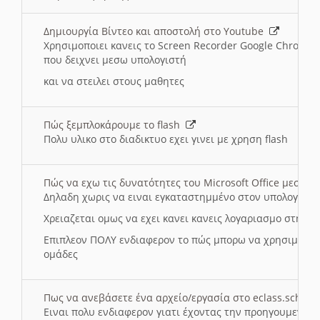
Δημιουργία Βίντεο και αποστολή στο Youtube
Χρησιμοποιει κανεις το Screen Recorder Google Chrome γ
που δειχνει μεσω υπολογιστή
και να στειλει στους μαθητες
Πώς ξεμπλοκάρουμε το flash
Πολυ υλικο στο διαδικτυο εχει γινει με χρηση flash
Πώς να εχω τις δυνατότητες του Microsoft Office μεσω 
Δηλαδη χωρις να ειναι εγκαταστημμένο στον υπολογιστή
Χρειαζεται ομως να εχει κανει κανεις λογαριασμο στη Mic
Επιπλεον ΠΟΛΥ ενδιαφερον το πώς μπορω να χρησιμοποι
ομάδες
Πως να ανεβάσετε ένα αρχείο/εργασία στο eclass.sch.gr
Ειναι πολυ ενδιαφερον γιατι έχοντας την προηγουμενη γ