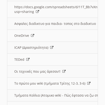
https://docs.google.com/spreadsheets/d/11T_Bb7vXn9
usp=sharing
Ασφαλες διαδικτυο για παιδια- τοπος στο διαδικτυο
OneDrive
ICAP (Δραστηριότητα)
TEDed
Οι τεχνικές που μας άρεσαν!!
Το πρώτο μου wiki (τμήματα Τρίτης 12-3, 3-6)
Τμήματα Κολλια (Ατομικο wiki - Πώς έφτασα να ζω στην 