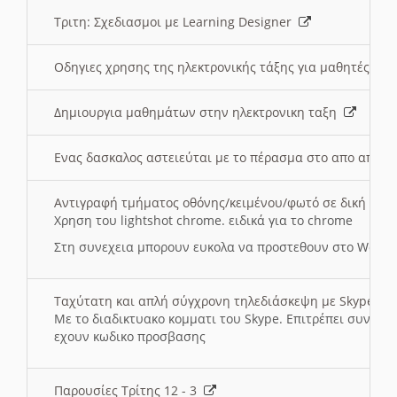
Τριτη: Σχεδιασμοι με Learning Designer
Οδηγιες χρησης της ηλεκτρονικής τάξης για μαθητές
Δημιουργια μαθημάτων στην ηλεκτρονικη ταξη
Ενας δασκαλος αστειεύται με το πέρασμα στο απο αποσ
Αντιγραφή τμήματος οθόνης/κειμένου/φωτό σε δική σας
Χρηση του lightshot chrome. ειδικά για το chrome
Στη συνεχεια μπορουν ευκολα να προστεθουν στο Word 
Ταχύτατη και απλή σύγχρονη τηλεδιάσκεψη με Skype
Με το διαδικτυακο κομματι του Skype. Επιτρέπει συνδε
εχουν κωδικο προσβασης
Παρουσίες Τρίτης 12 - 3