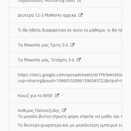
Παρουσιαση: Authoring tools
Δευτερα 12-3 PbWorks αρχικα
Τι θα ηθελα διαφορετικο σε αυτο το μαθημα- τι θα ηθελα
Τα Pbworks μας Τριτη 3-6
Τα Pbworks μας, Τετάρτη 3-6
https://docs.google.com/spreadsheets/d/1PK9eKHXGOJLZ
usp=sharing&ouid=108601020861396543722&rtpof=true
Κουιζ για το WISE
Ανθιμος Παλτατζιδης
Το μεγαλο βιντεο (πρωτη φορα, επρεπε να μαθει και το C
Το δευτερο (μικροτερο και με μεγαλυτερη εμπειρια τωρα)