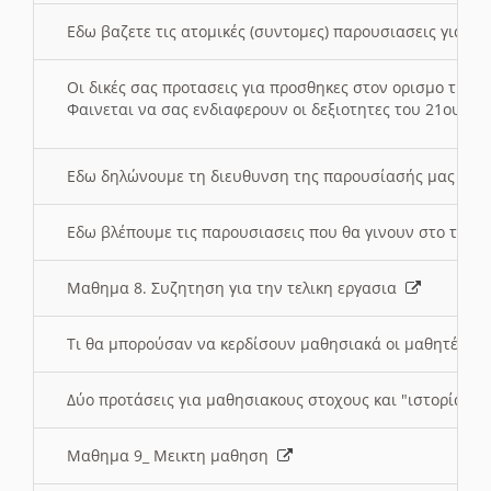
Εδω βαζετε τις ατομικές (συντομες) παρουσιασεις για κ
Οι δικές σας προτασεις για προσθηκες στον ορισμο της
Φαινεται να σας ενδιαφερουν οι δεξιοτητες του 21ου αι
Εδω δηλώνουμε τη διευθυνση της παρουσίασής μας στ
Εδω βλέπουμε τις παρουσιασεις που θα γινουν στο τμη
Μαθημα 8. Συζητηση για την τελικη εργασια
Τι θα μπορούσαν να κερδίσουν μαθησιακά οι μαθητές/τρ
Δύο προτάσεις για μαθησιακους στοχους και "ιστορία" μ
Μαθημα 9_ Μεικτη μαθηση