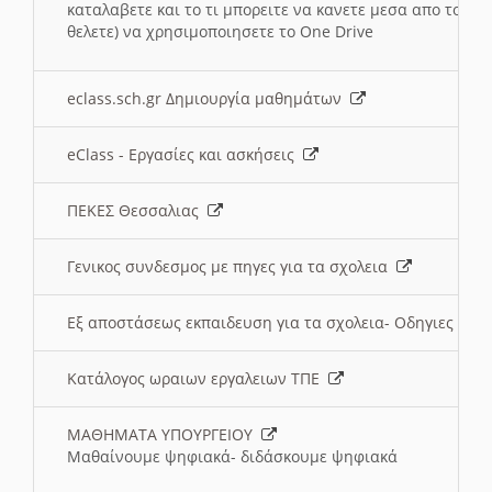
καταλαβετε και το τι μπορειτε να κανετε μεσα απο το σχο
θελετε) να χρησιμοποιησετε το One Drive
eclass.sch.gr Δημιουργία μαθημάτων
eClass - Εργασίες και ασκήσεις
ΠΕΚΕΣ Θεσσαλιας
Γενικος συνδεσμος με πηγες για τα σχολεια
Εξ αποστάσεως εκπαιδευση για τα σχολεια- Οδηγιες
Κατάλογος ωραιων εργαλειων ΤΠΕ
ΜΑΘΗΜΑΤΑ ΥΠΟΥΡΓΕΙΟΥ
Μαθαίνουμε ψηφιακά- διδάσκουμε ψηφιακά