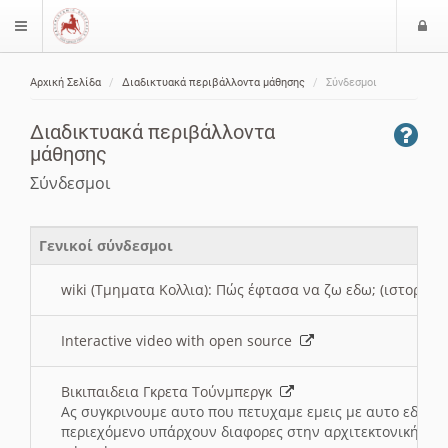
Ε
$langMenu
ί
Αρχική Σελίδα
Διαδικτυακά περιβάλλοντα μάθησης
Σύνδεσμοι
ο
ζήτηση
δ
Διαδικτυακά περιβάλλοντα
ο
μάθησης
ς
Σύνδεσμοι
Γενικοί σύνδεσμοι
wiki (Τμηματα Κολλια): Πώς έφτασα να ζω εδω; (ιστορια)
Interactive video with open source
Βικιπαιδεια Γκρετα Τούνμπεργκ
Ας συγκρινουμε αυτο που πετυχαμε εμεις με αυτο εδω το
περιεχόμενο υπάρχουν διαφορες στην αρχιτεκτονική της