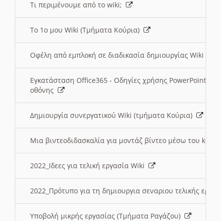
Τι περιμένουμε από το wiki;
Το 1ο μου Wiki (Τμήματα Κούρια)
Οφέλη από εμπλοκή σε διαδικασία δημιουργίας Wiki (Τ
Εγκατάσταση Office365 - Οδηγίες χρήσης PowerPoint γι
οθόνης
Δημιουργία συνεργατικού Wiki (τμήματα Κούρια)
Μια βιντεοδιδασκαλία για μοντάζ βίντεο μέσω του kden
2022_Ιδεες για τελική εργασία Wiki
2022_Πρότυπο για τη δημιουργια σεναριου τελικής εργα
Υποβολή μικρής εργασίας (Τμήματα Ραγάζου)