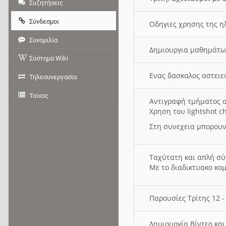
Συζητήσεις
Σύνδεσμοι
Οδηγιες χρησης της η
Συνομιλία
Δημιουργια μαθημάτω
Σύστημα Wiki
Ενας δασκαλος αστει
Τηλεσυνεργασία
Τοίχος
Αντιγραφή τμήματος ο
Χρηση του lightshot c
Στη συνεχεια μπορουν
Ταχύτατη και απλή σ
Με το διαδικτυακο κο
Παρουσίες Τρίτης 12 
Δημιουργία Βίντεο κα