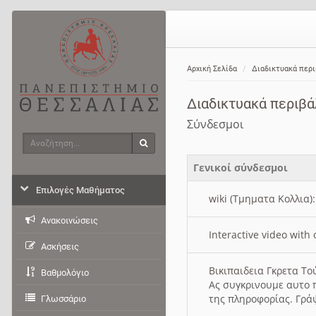
Αρχική Σελίδα
Διαδικτυακά περ
Διαδικτυακά περιβ
Σύνδεσμοι
Αναζήτηση
Αναζήτηση
Γενικοί σύνδεσμοι
Επιλογές Μαθήματος
wiki (Τμηματα Κολλια)
Ανακοινώσεις
Interactive video wit
Ασκήσεις
Βικιπαιδεια Γκρετα Τ
Βαθμολόγιο
Ας συγκρινουμε αυτο 
της πληροφορίας. Γρά
Γλωσσάριο