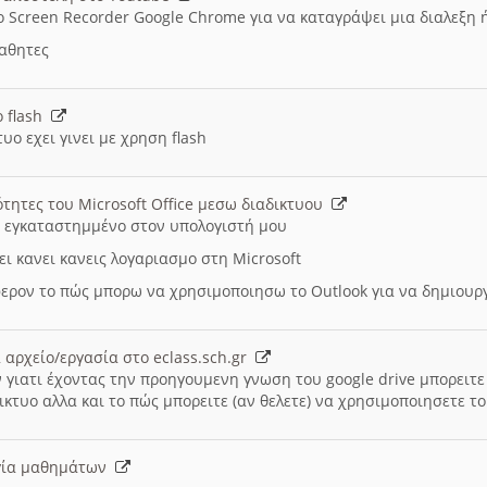
ο Screen Recorder Google Chrome για να καταγράψει μια διαλεξη 
μαθητες
ο flash
υο εχει γινει με χρηση flash
ότητες του Microsoft Office μεσω διαδικτυου
ι εγκαταστημμένο στον υπολογιστή μου
ει κανει κανεις λογαριασμο στη Microsoft
ερον το πώς μπορω να χρησιμοποιησω το Outlook για να δημιου
 αρχείο/εργασία στο eclass.sch.gr
 γιατι έχοντας την προηγουμενη γνωση του google drive μπορειτε 
ικτυο αλλα και το πώς μπορειτε (αν θελετε) να χρησιμοποιησετε το
υργία μαθημάτων