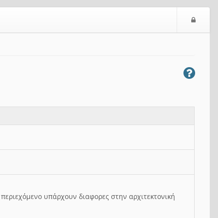
Ε
ί
σ
ο
δ
ο
ς
ο περιεχόμενο υπάρχουν διαφορες στην αρχιτεκτονική