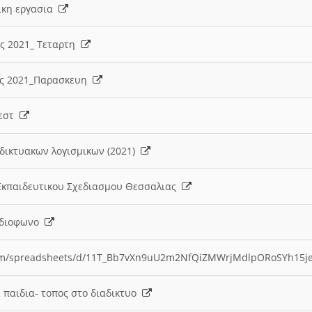
λικη εργασια
ες 2021_ Τεταρτη
ίες 2021_Παρασκευη
τεστ
δικτυακων λογισμικων (2021)
 Εκπαιδευτικου Σχεδιασμου Θεσσαλιας
Ραδιοφωνο
.com/spreadsheets/d/11T_Bb7vXn9uU2m2NfQiZMWrjMdlpORoSYh15j
α παιδια- τοπος στο διαδικτυο