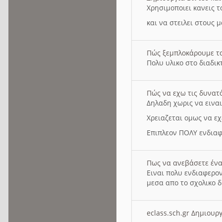
Χρησιμοποιει κανεις τ
και να στειλει στους 
Πώς ξεμπλοκάρουμε τ
Πολυ υλικο στο διαδικτ
Πώς να εχω τις δυνατ
Δηλαδη χωρις να εινα
Χρειαζεται ομως να εχ
Επιπλεον ΠΟΛΥ ενδιαφ
Πως να ανεβάσετε ένα
Ειναι πολυ ενδιαφερον
μεσα απο το σχολικο δ
eclass.sch.gr Δημιο