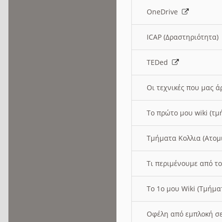
OneDrive
ICAP (Δραστηριότητα
TEDed
Οι τεχνικές που μας 
Το πρώτο μου wiki (τμ
Τμήματα Κολλια (Ατομ
Τι περιμένουμε από το
Το 1ο μου Wiki (Τμήμ
Οφέλη από εμπλοκή σε