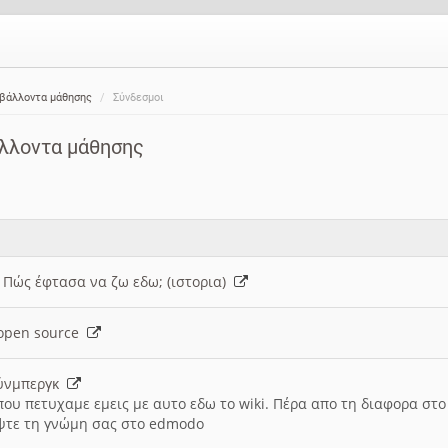
ιβάλλοντα μάθησης
Σύνδεσμοι
άλλοντα μάθησης
: Πώς έφτασα να ζω εδω; (ιστορια)
h open source
ούνμπεργκ
που πετυχαμε εμεις με αυτο εδω το wiki. Πέρα απο τη διαφορα στ
ψτε τη γνώμη σας στο edmodo