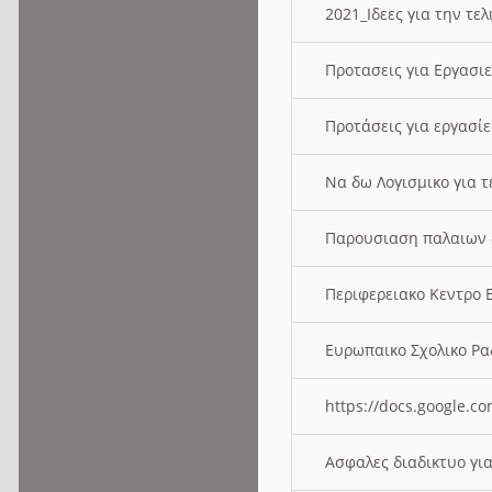
2021_Ιδεες για την τε
Προτασεις για Εργασι
Προτάσεις για εργασ
Να δω Λογισμικο για 
Παρουσιαση παλαιων 
Περιφερειακο Κεντρο
Ευρωπαικο Σχολικο 
https://docs.google
Ασφαλες διαδικτυο γι