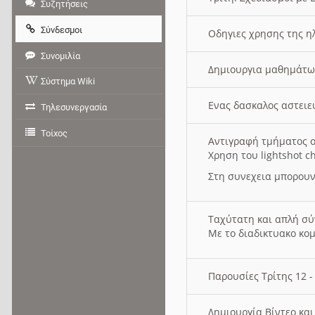
Συζητήσεις
Σύνδεσμοι
Οδηγιες χρησης της η
Συνομιλία
Δημιουργια μαθημάτω
Σύστημα Wiki
Ενας δασκαλος αστει
Τηλεσυνεργασία
Τοίχος
Αντιγραφή τμήματος ο
Χρηση του lightshot c
Στη συνεχεια μπορουν
Ταχύτατη και απλή σ
Με το διαδικτυακο κο
Παρουσίες Τρίτης 12 
Δημιουργία Βίντεο κα