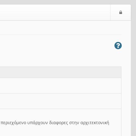
Ε
ί
σ
ο
δ
ο
ς
ο περιεχόμενο υπάρχουν διαφορες στην αρχιτεκτονική