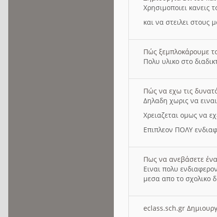
Χρησιμοποιει κανεις τ
και να στειλει στους 
Πώς ξεμπλοκάρουμε τ
Πολυ υλικο στο διαδικτ
Πώς να εχω τις δυνατ
Δηλαδη χωρις να εινα
Χρειαζεται ομως να εχ
Επιπλεον ΠΟΛΥ ενδιαφ
Πως να ανεβάσετε ένα
Ειναι πολυ ενδιαφερον
μεσα απο το σχολικο δ
eclass.sch.gr Δημιο