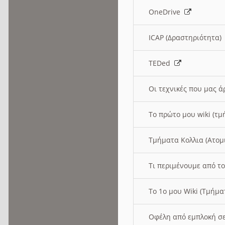
OneDrive
ICAP (Δραστηριότητα
TEDed
Οι τεχνικές που μας 
Το πρώτο μου wiki (τμ
Τμήματα Κολλια (Ατομ
Τι περιμένουμε από το
Το 1ο μου Wiki (Τμήμ
Οφέλη από εμπλοκή σε