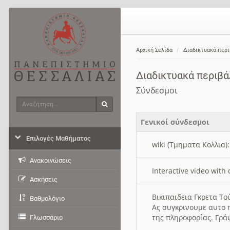
Αρχική Σελίδα
Διαδικτυακά περ
Διαδικτυακά περιβ
Σύνδεσμοι
Αναζήτηση
Αναζήτηση
Γενικοί σύνδεσμοι
Επιλογές Μαθήματος
wiki (Τμηματα Κολλια)
Ανακοινώσεις
Interactive video wit
Ασκήσεις
Βικιπαιδεια Γκρετα Τ
Βαθμολόγιο
Ας συγκρινουμε αυτο 
της πληροφορίας. Γρά
Γλωσσάριο