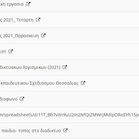
λικη εργασια
ες 2021_ Τεταρτη
ίες 2021_Παρασκευη
τεστ
δικτυακων λογισμικων (2021)
 Εκπαιδευτικου Σχεδιασμου Θεσσαλιας
Ραδιοφωνο
.com/spreadsheets/d/11T_Bb7vXn9uU2m2NfQiZMWrjMdlpORoSYh15j
α παιδια- τοπος στο διαδικτυο