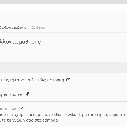
ιβάλλοντα μάθησης
Σύνδεσμοι
άλλοντα μάθησης
: Πώς έφτασα να ζω εδω; (ιστορια)
h open source
ούνμπεργκ
που πετυχαμε εμεις με αυτο εδω το wiki. Πέρα απο τη διαφορα στ
ψτε τη γνώμη σας στο edmodo