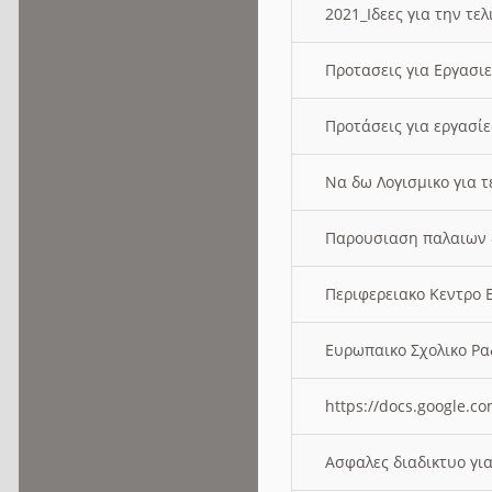
2021_Ιδεες για την τε
Προτασεις για Εργασι
Προτάσεις για εργασ
Να δω Λογισμικο για 
Παρουσιαση παλαιων 
Περιφερειακο Κεντρο
Ευρωπαικο Σχολικο 
https://docs.google
Ασφαλες διαδικτυο γι