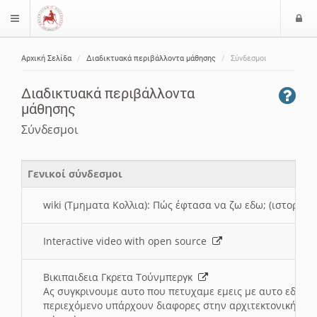
Ε
$langMenu
ί
Αρχική Σελίδα
Διαδικτυακά περιβάλλοντα μάθησης
Σύνδεσμοι
ο
ζήτηση
δ
Διαδικτυακά περιβάλλοντα
ο
μάθησης
ς
Σύνδεσμοι
Γενικοί σύνδεσμοι
wiki (Τμηματα Κολλια): Πώς έφτασα να ζω εδω; (ιστορια)
Interactive video with open source
Βικιπαιδεια Γκρετα Τούνμπεργκ
Ας συγκρινουμε αυτο που πετυχαμε εμεις με αυτο εδω το
περιεχόμενο υπάρχουν διαφορες στην αρχιτεκτονική της