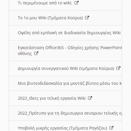
Τι περιμένουμε από το wiki;
Το 1ο μου Wiki (Τμήματα Κούρια)
Οφέλη από εμπλοκή σε διαδικασία δημιουργίας Wiki (Τ
Εγκατάσταση Office365 - Οδηγίες χρήσης PowerPoint γι
οθόνης
Δημιουργία συνεργατικού Wiki (τμήματα Κούρια)
Μια βιντεοδιδασκαλία για μοντάζ βίντεο μέσω του kden
2022_Ιδεες για τελική εργασία Wiki
2022_Πρότυπο για τη δημιουργια σεναριου τελικής εργα
Υποβολή μικρής εργασίας (Τμήματα Ραγάζου)