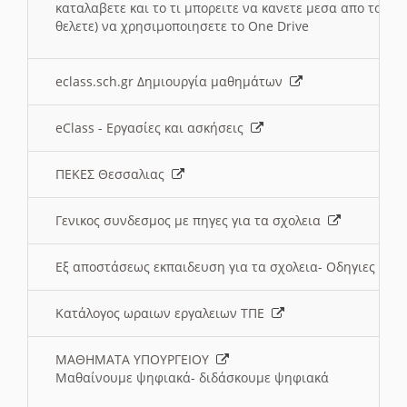
καταλαβετε και το τι μπορειτε να κανετε μεσα απο το σχο
θελετε) να χρησιμοποιησετε το One Drive
eclass.sch.gr Δημιουργία μαθημάτων
eClass - Εργασίες και ασκήσεις
ΠΕΚΕΣ Θεσσαλιας
Γενικος συνδεσμος με πηγες για τα σχολεια
Εξ αποστάσεως εκπαιδευση για τα σχολεια- Οδηγιες
Κατάλογος ωραιων εργαλειων ΤΠΕ
ΜΑΘΗΜΑΤΑ ΥΠΟΥΡΓΕΙΟΥ
Μαθαίνουμε ψηφιακά- διδάσκουμε ψηφιακά