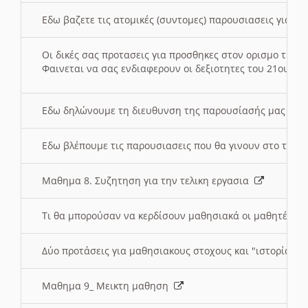
Εδω βαζετε τις ατομικές (συντομες) παρουσιασεις για κ
Οι δικές σας προτασεις για προσθηκες στον ορισμο της
Φαινεται να σας ενδιαφερουν οι δεξιοτητες του 21ου αι
Εδω δηλώνουμε τη διευθυνση της παρουσίασής μας στ
Εδω βλέπουμε τις παρουσιασεις που θα γινουν στο τμη
Μαθημα 8. Συζητηση για την τελικη εργασια
Τι θα μπορούσαν να κερδίσουν μαθησιακά οι μαθητές/τρ
Δύο προτάσεις για μαθησιακους στοχους και "ιστορία" μ
Μαθημα 9_ Μεικτη μαθηση