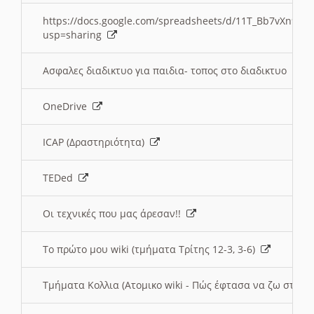
https://docs.google.com/spreadsheets/d/11T_Bb7vXn9
usp=sharing
Ασφαλες διαδικτυο για παιδια- τοπος στο διαδικτυο
OneDrive
ICAP (Δραστηριότητα)
TEDed
Οι τεχνικές που μας άρεσαν!!
Το πρώτο μου wiki (τμήματα Τρίτης 12-3, 3-6)
Τμήματα Κολλια (Ατομικο wiki - Πώς έφτασα να ζω στην 