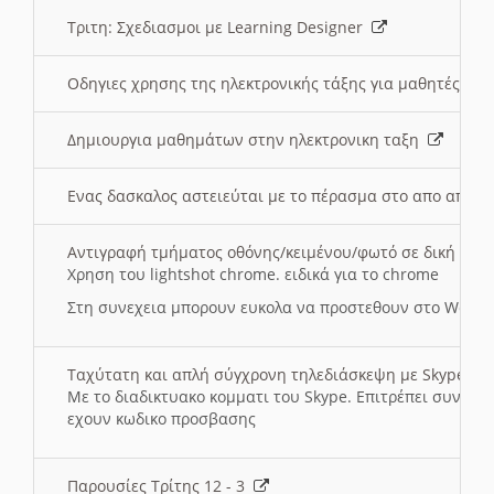
Τριτη: Σχεδιασμοι με Learning Designer
Οδηγιες χρησης της ηλεκτρονικής τάξης για μαθητές
Δημιουργια μαθημάτων στην ηλεκτρονικη ταξη
Ενας δασκαλος αστειεύται με το πέρασμα στο απο αποσ
Αντιγραφή τμήματος οθόνης/κειμένου/φωτό σε δική σας
Χρηση του lightshot chrome. ειδικά για το chrome
Στη συνεχεια μπορουν ευκολα να προστεθουν στο Word 
Ταχύτατη και απλή σύγχρονη τηλεδιάσκεψη με Skype
Με το διαδικτυακο κομματι του Skype. Επιτρέπει συνδε
εχουν κωδικο προσβασης
Παρουσίες Τρίτης 12 - 3