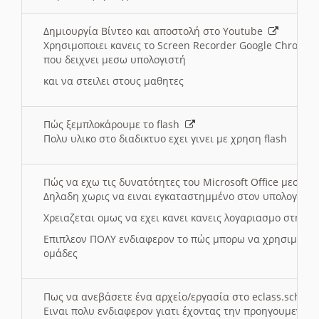
Δημιουργία Βίντεο και αποστολή στο Youtube
Χρησιμοποιει κανεις το Screen Recorder Google Chrome γ
που δειχνει μεσω υπολογιστή
και να στειλει στους μαθητες
Πώς ξεμπλοκάρουμε το flash
Πολυ υλικο στο διαδικτυο εχει γινει με χρηση flash
Πώς να εχω τις δυνατότητες του Microsoft Office μεσω 
Δηλαδη χωρις να ειναι εγκαταστημμένο στον υπολογιστή
Χρειαζεται ομως να εχει κανει κανεις λογαριασμο στη Mic
Επιπλεον ΠΟΛΥ ενδιαφερον το πώς μπορω να χρησιμοποι
ομάδες
Πως να ανεβάσετε ένα αρχείο/εργασία στο eclass.sch.gr
Ειναι πολυ ενδιαφερον γιατι έχοντας την προηγουμενη γ