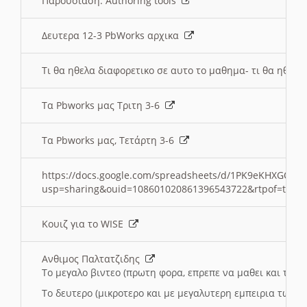
Παρουσιαση: Authoring tools
Δευτερα 12-3 PbWorks αρχικα
Τι θα ηθελα διαφορετικο σε αυτο το μαθημα- τι θα ηθελα
Τα Pbworks μας Τριτη 3-6
Τα Pbworks μας, Τετάρτη 3-6
https://docs.google.com/spreadsheets/d/1PK9eKHXGOJLZ
usp=sharing&ouid=108601020861396543722&rtpof=true
Κουιζ για το WISE
Ανθιμος Παλτατζιδης
Το μεγαλο βιντεο (πρωτη φορα, επρεπε να μαθει και το C
Το δευτερο (μικροτερο και με μεγαλυτερη εμπειρια τωρα)