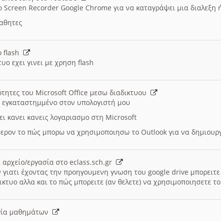
ο Screen Recorder Google Chrome για να καταγράψει μια διαλεξη 
μαθητες
ο flash
υο εχει γινει με χρηση flash
ότητες του Microsoft Office μεσω διαδικτυου
ι εγκαταστημμένο στον υπολογιστή μου
ει κανει κανεις λογαριασμο στη Microsoft
ερον το πώς μπορω να χρησιμοποιησω το Outlook για να δημιου
 αρχείο/εργασία στο eclass.sch.gr
 γιατι έχοντας την προηγουμενη γνωση του google drive μπορειτε 
ικτυο αλλα και το πώς μπορειτε (αν θελετε) να χρησιμοποιησετε το
υργία μαθημάτων