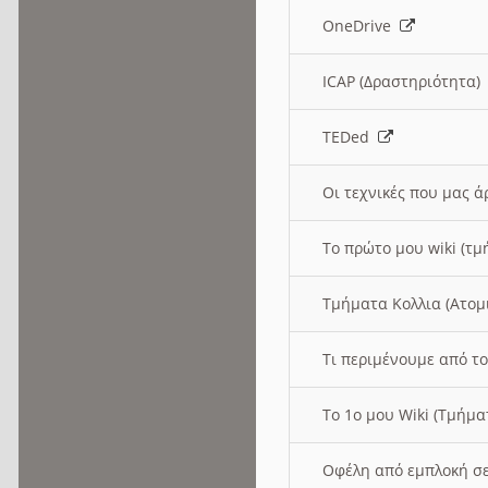
OneDrive
ICAP (Δραστηριότητα
TEDed
Οι τεχνικές που μας 
Το πρώτο μου wiki (τμ
Τμήματα Κολλια (Ατομ
Τι περιμένουμε από το
Το 1ο μου Wiki (Τμήμ
Οφέλη από εμπλοκή σε