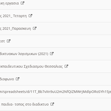
λικη εργασια
ες 2021_ Τεταρτη
ίες 2021_Παρασκευη
τεστ
δικτυακων λογισμικων (2021)
 Εκπαιδευτικου Σχεδιασμου Θεσσαλιας
Ραδιοφωνο
.com/spreadsheets/d/11T_Bb7vXn9uU2m2NfQiZMWrjMdlpORoSYh15j
α παιδια- τοπος στο διαδικτυο