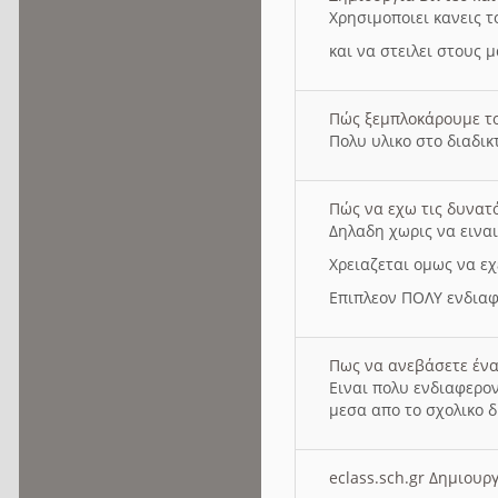
Χρησιμοποιει κανεις τ
και να στειλει στους 
Πώς ξεμπλοκάρουμε τ
Πολυ υλικο στο διαδικτ
Πώς να εχω τις δυνατ
Δηλαδη χωρις να εινα
Χρειαζεται ομως να εχ
Επιπλεον ΠΟΛΥ ενδιαφ
Πως να ανεβάσετε ένα
Ειναι πολυ ενδιαφερον
μεσα απο το σχολικο δ
eclass.sch.gr Δημιο