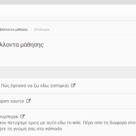
ιβάλλοντα μάθησης
Σύνδεσμοι
άλλοντα μάθησης
: Πώς έφτασα να ζω εδω; (ιστορια)
h open source
ούνμπεργκ
που πετυχαμε εμεις με αυτο εδω το wiki. Πέρα απο τη διαφορα στ
ψτε τη γνώμη σας στο edmodo