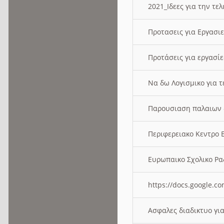
2021_Ιδεες για την τε
Προτασεις για Εργασι
Προτάσεις για εργασ
Να δω Λογισμικο για 
Παρουσιαση παλαιων 
Περιφερειακο Κεντρο
Ευρωπαικο Σχολικο 
https://docs.google
Ασφαλες διαδικτυο γι