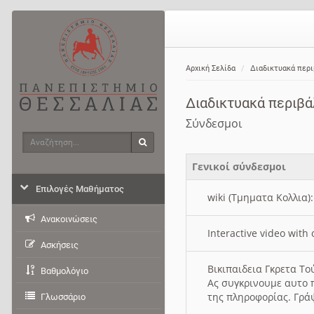
Αρχική Σελίδα
Διαδικτυακά περ
Διαδικτυακά περιβ
Σύνδεσμοι
Αναζήτηση
Αναζήτηση
Γενικοί σύνδεσμοι
Επιλογές Μαθήματος
wiki (Τμηματα Κολλια)
Ανακοινώσεις
Interactive video wit
Ασκήσεις
Βικιπαιδεια Γκρετα Τ
Βαθμολόγιο
Ας συγκρινουμε αυτο 
της πληροφορίας. Γρά
Γλωσσάριο