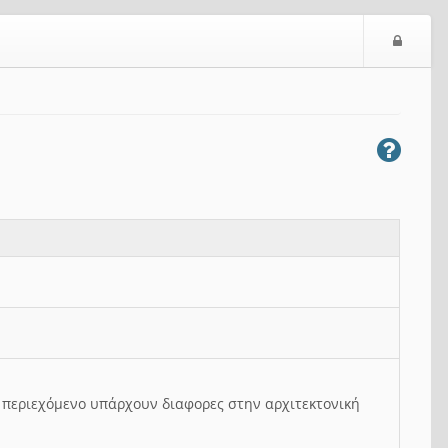
Ε
ί
σ
ο
δ
ο
ς
ο περιεχόμενο υπάρχουν διαφορες στην αρχιτεκτονική