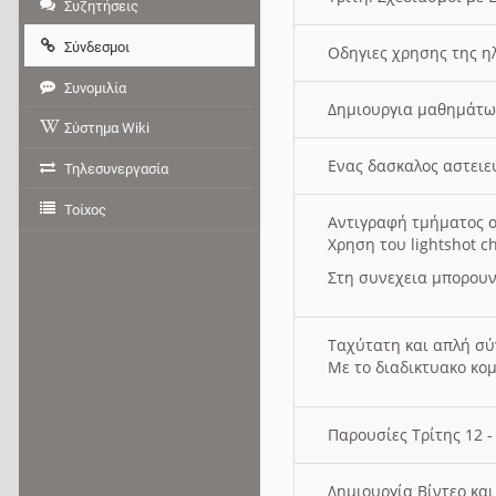
Συζητήσεις
Σύνδεσμοι
Οδηγιες χρησης της η
Συνομιλία
Δημιουργια μαθημάτω
Σύστημα Wiki
Ενας δασκαλος αστει
Τηλεσυνεργασία
Τοίχος
Αντιγραφή τμήματος ο
Χρηση του lightshot c
Στη συνεχεια μπορουν
Ταχύτατη και απλή σ
Με το διαδικτυακο κο
Παρουσίες Τρίτης 12 
Δημιουργία Βίντεο κα