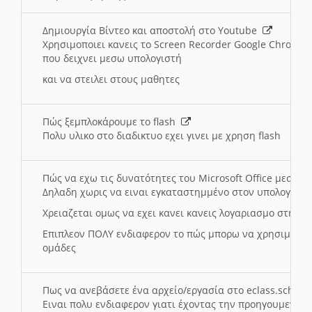
Δημιουργία Βίντεο και αποστολή στο Youtube
Χρησιμοποιει κανεις το Screen Recorder Google Chrome γ
που δειχνει μεσω υπολογιστή
και να στειλει στους μαθητες
Πώς ξεμπλοκάρουμε το flash
Πολυ υλικο στο διαδικτυο εχει γινει με χρηση flash
Πώς να εχω τις δυνατότητες του Microsoft Office μεσω 
Δηλαδη χωρις να ειναι εγκαταστημμένο στον υπολογιστή
Χρειαζεται ομως να εχει κανει κανεις λογαριασμο στη Mic
Επιπλεον ΠΟΛΥ ενδιαφερον το πώς μπορω να χρησιμοποι
ομάδες
Πως να ανεβάσετε ένα αρχείο/εργασία στο eclass.sch.gr
Ειναι πολυ ενδιαφερον γιατι έχοντας την προηγουμενη γ