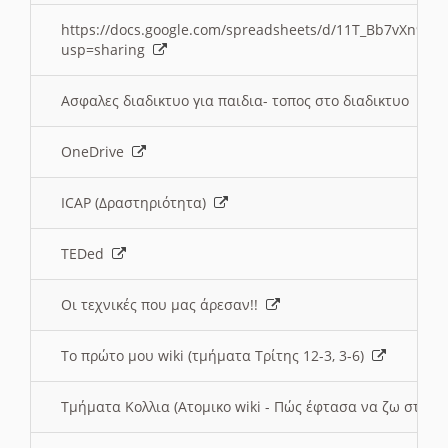
https://docs.google.com/spreadsheets/d/11T_Bb7vXn9
usp=sharing
Ασφαλες διαδικτυο για παιδια- τοπος στο διαδικτυο
OneDrive
ICAP (Δραστηριότητα)
TEDed
Οι τεχνικές που μας άρεσαν!!
Το πρώτο μου wiki (τμήματα Τρίτης 12-3, 3-6)
Τμήματα Κολλια (Ατομικο wiki - Πώς έφτασα να ζω στην 