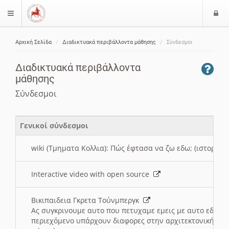
Ε
$langMenu
ί
Αρχική Σελίδα
Διαδικτυακά περιβάλλοντα μάθησης
Σύνδεσμοι
ο
ζήτηση
δ
Διαδικτυακά περιβάλλοντα
ο
μάθησης
ς
Σύνδεσμοι
Γενικοί σύνδεσμοι
wiki (Τμηματα Κολλια): Πώς έφτασα να ζω εδω; (ιστορια)
Interactive video with open source
Βικιπαιδεια Γκρετα Τούνμπεργκ
Ας συγκρινουμε αυτο που πετυχαμε εμεις με αυτο εδω το
περιεχόμενο υπάρχουν διαφορες στην αρχιτεκτονική της