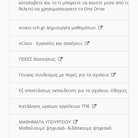
καταλαβετε και το τι μπορειτε να κανετε μεσα απο το σχο
θελετε) να χρησιμοποιησετε το One Drive
eclass.sch.gr Δημιουργία μαθημάτων
eClass - Εργασίες και ασκήσεις
ΠΕΚΕΣ Θεσσαλιας
Γενικος συνδεσμος με πηγες για τα σχολεια
Εξ αποστάσεως εκπαιδευση για τα σχολεια- Οδηγιες
Κατάλογος ωραιων εργαλειων ΤΠΕ
ΜΑΘΗΜΑΤΑ ΥΠΟΥΡΓΕΙΟΥ
Μαθαίνουμε ψηφιακά- διδάσκουμε ψηφιακά