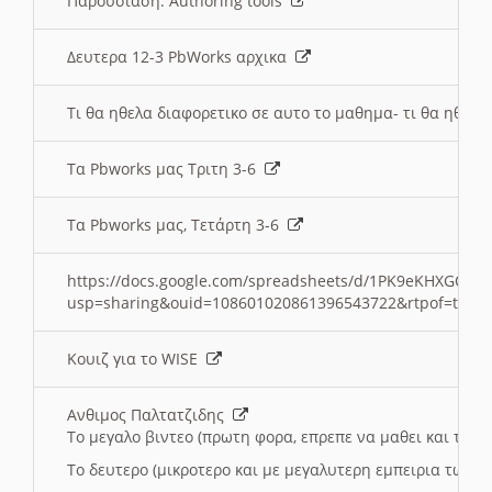
Παρουσιαση: Authoring tools
Δευτερα 12-3 PbWorks αρχικα
Τι θα ηθελα διαφορετικο σε αυτο το μαθημα- τι θα ηθελα
Τα Pbworks μας Τριτη 3-6
Τα Pbworks μας, Τετάρτη 3-6
https://docs.google.com/spreadsheets/d/1PK9eKHXGOJLZ
usp=sharing&ouid=108601020861396543722&rtpof=true
Κουιζ για το WISE
Ανθιμος Παλτατζιδης
Το μεγαλο βιντεο (πρωτη φορα, επρεπε να μαθει και το C
Το δευτερο (μικροτερο και με μεγαλυτερη εμπειρια τωρα)