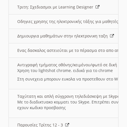
Τριτη: Σχεδιασμοι με Learning Designer
Οδηγιες χρησης της ηλεκτρονικής τάξης για μαθητές
Δημιουργια μαθημάτων στην ηλεκτρονικη ταξη
Ενας δασκαλος αστειεύται με το πέρασμα στο απο αποσ
Αντιγραφή τμήματος οθόνης/κειμένου/φωτό σε δική σας
Χρηση του lightshot chrome. ειδικά για το chrome
Στη συνεχεια μπορουν ευκολα να προστεθουν στο Word 
Ταχύτατη και απλή σύγχρονη τηλεδιάσκεψη με Skype
Με το διαδικτυακο κομματι του Skype. Επιτρέπει συνδε
εχουν κωδικο προσβασης
Παρουσίες Τρίτης 12 - 3