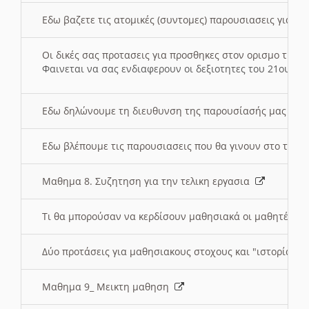
Εδω βαζετε τις ατομικές (συντομες) παρουσιασεις για κ
Οι δικές σας προτασεις για προσθηκες στον ορισμο της
Φαινεται να σας ενδιαφερουν οι δεξιοτητες του 21ου αι
Εδω δηλώνουμε τη διευθυνση της παρουσίασής μας στ
Εδω βλέπουμε τις παρουσιασεις που θα γινουν στο τμη
Μαθημα 8. Συζητηση για την τελικη εργασια
Τι θα μπορούσαν να κερδίσουν μαθησιακά οι μαθητές/τρ
Δύο προτάσεις για μαθησιακους στοχους και "ιστορία" μ
Μαθημα 9_ Μεικτη μαθηση