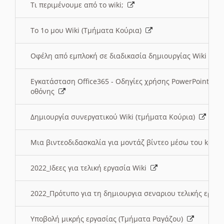
Τι περιμένουμε από το wiki;
Το 1ο μου Wiki (Τμήματα Κούρια)
Οφέλη από εμπλοκή σε διαδικασία δημιουργίας Wiki (Τ
Εγκατάσταση Office365 - Οδηγίες χρήσης PowerPoint γι
οθόνης
Δημιουργία συνεργατικού Wiki (τμήματα Κούρια)
Μια βιντεοδιδασκαλία για μοντάζ βίντεο μέσω του kden
2022_Ιδεες για τελική εργασία Wiki
2022_Πρότυπο για τη δημιουργια σεναριου τελικής εργα
Υποβολή μικρής εργασίας (Τμήματα Ραγάζου)