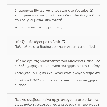
Δημιουργία Βίντεο και αποστολή στο Youtube
Χρησιμοποιει κανεις το Screen Recorder Google Chrome γ
που δειχνει μεσω υπολογιστή
και να στειλει στους μαθητες
Πώς ξεμπλοκάρουμε το flash
Πολυ υλικο στο διαδικτυο εχει γινει με χρηση flash
Πώς να εχω τις δυνατότητες του Microsoft Office μεσω 
Δηλαδη χωρις να ειναι εγκαταστημμένο στον υπολογιστή
Χρειαζεται ομως να εχει κανει κανεις λογαριασμο στη Mic
Επιπλεον ΠΟΛΥ ενδιαφερον το πώς μπορω να χρησιμοποι
ομάδες
Πως να ανεβάσετε ένα αρχείο/εργασία στο eclass.sch.gr
Ειναι πολυ ενδιαφερον γιατι έχοντας την προηγουμενη γ