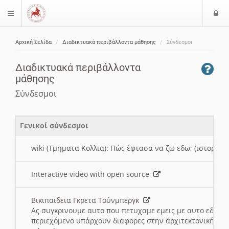
Ε
$langMenu
ί
Αρχική Σελίδα
Διαδικτυακά περιβάλλοντα μάθησης
Σύνδεσμοι
ο
ζήτηση
δ
Διαδικτυακά περιβάλλοντα
ο
μάθησης
ς
Σύνδεσμοι
Γενικοί σύνδεσμοι
wiki (Τμηματα Κολλια): Πώς έφτασα να ζω εδω; (ιστορια)
Interactive video with open source
Βικιπαιδεια Γκρετα Τούνμπεργκ
Ας συγκρινουμε αυτο που πετυχαμε εμεις με αυτο εδω το
περιεχόμενο υπάρχουν διαφορες στην αρχιτεκτονική της