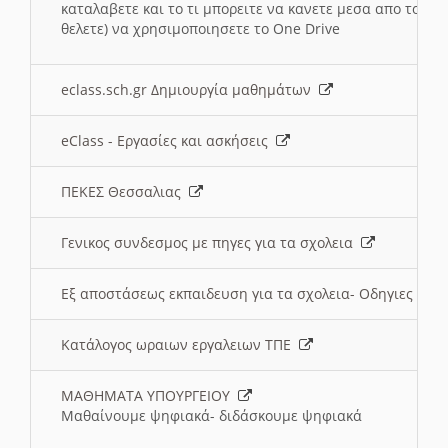
καταλαβετε και το τι μπορειτε να κανετε μεσα απο το σχο
θελετε) να χρησιμοποιησετε το One Drive
eclass.sch.gr Δημιουργία μαθημάτων
eClass - Εργασίες και ασκήσεις
ΠΕΚΕΣ Θεσσαλιας
Γενικος συνδεσμος με πηγες για τα σχολεια
Εξ αποστάσεως εκπαιδευση για τα σχολεια- Οδηγιες
Κατάλογος ωραιων εργαλειων ΤΠΕ
ΜΑΘΗΜΑΤΑ ΥΠΟΥΡΓΕΙΟΥ
Μαθαίνουμε ψηφιακά- διδάσκουμε ψηφιακά