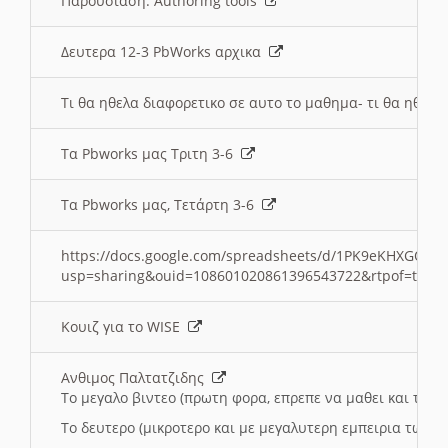
Παρουσιαση: Authoring tools
Δευτερα 12-3 PbWorks αρχικα
Τι θα ηθελα διαφορετικο σε αυτο το μαθημα- τι θα ηθελα
Τα Pbworks μας Τριτη 3-6
Τα Pbworks μας, Τετάρτη 3-6
https://docs.google.com/spreadsheets/d/1PK9eKHXGOJLZ
usp=sharing&ouid=108601020861396543722&rtpof=true
Κουιζ για το WISE
Ανθιμος Παλτατζιδης
Το μεγαλο βιντεο (πρωτη φορα, επρεπε να μαθει και το C
Το δευτερο (μικροτερο και με μεγαλυτερη εμπειρια τωρα)