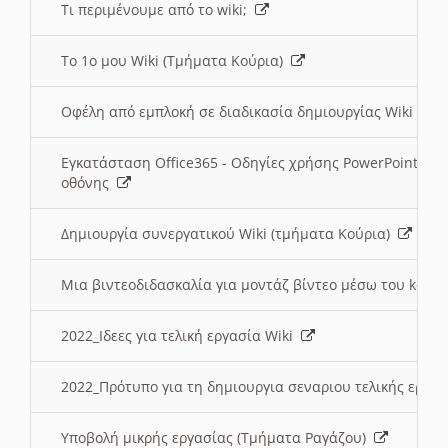
Τι περιμένουμε από το wiki;
Το 1ο μου Wiki (Τμήματα Κούρια)
Οφέλη από εμπλοκή σε διαδικασία δημιουργίας Wiki (Τ
Εγκατάσταση Office365 - Οδηγίες χρήσης PowerPoint γι
οθόνης
Δημιουργία συνεργατικού Wiki (τμήματα Κούρια)
Μια βιντεοδιδασκαλία για μοντάζ βίντεο μέσω του kden
2022_Ιδεες για τελική εργασία Wiki
2022_Πρότυπο για τη δημιουργια σεναριου τελικής εργα
Υποβολή μικρής εργασίας (Τμήματα Ραγάζου)