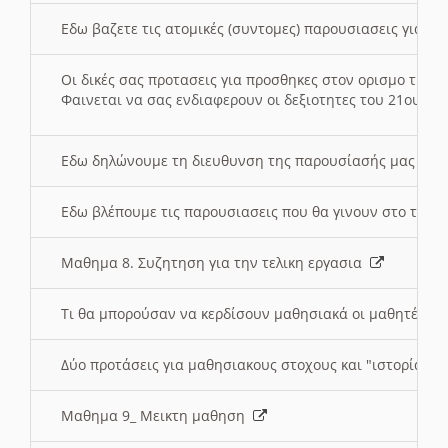
Εδω βαζετε τις ατομικές (συντομες) παρουσιασεις για κ
Οι δικές σας προτασεις για προσθηκες στον ορισμο της
Φαινεται να σας ενδιαφερουν οι δεξιοτητες του 21ου αι
Εδω δηλώνουμε τη διευθυνση της παρουσίασής μας στ
Εδω βλέπουμε τις παρουσιασεις που θα γινουν στο τμη
Μαθημα 8. Συζητηση για την τελικη εργασια
Τι θα μπορούσαν να κερδίσουν μαθησιακά οι μαθητές/τρ
Δύο προτάσεις για μαθησιακους στοχους και "ιστορία" μ
Μαθημα 9_ Μεικτη μαθηση