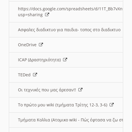
https://docs.google.com/spreadsheets/d/11T_Bb7vXn9
usp=sharing
Ασφαλες διαδικτυο για παιδια- τοπος στο διαδικτυο
OneDrive
ICAP (Δραστηριότητα)
TEDed
Οι τεχνικές που μας άρεσαν!!
Το πρώτο μου wiki (τμήματα Τρίτης 12-3, 3-6)
Τμήματα Κολλια (Ατομικο wiki - Πώς έφτασα να ζω στην 