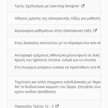
Τριτη: Σχεδιασμοι με Learning Designer
Οδηγιες χρησης της ηλεκτρονικής τάξης για μαθητές
Δημιουργια μαθημάτων στην ηλεκτρονικη ταξη
Ενας δασκαλος αστειεύται με το πέρασμα στο απο αποσ
Αντιγραφή τμήματος οθόνης/κειμένου/φωτό σε δική σας
Χρηση του lightshot chrome. ειδικά για το chrome
Στη συνεχεια μπορουν ευκολα να προστεθουν στο Word 
Ταχύτατη και απλή σύγχρονη τηλεδιάσκεψη με Skype
Με το διαδικτυακο κομματι του Skype. Επιτρέπει συνδε
εχουν κωδικο προσβασης
Παρουσίες Τρίτης 12 - 3