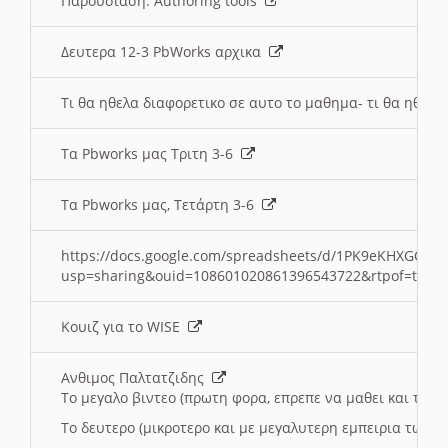
Παρουσιαση: Authoring tools
Δευτερα 12-3 PbWorks αρχικα
Τι θα ηθελα διαφορετικο σε αυτο το μαθημα- τι θα ηθελα
Τα Pbworks μας Τριτη 3-6
Τα Pbworks μας, Τετάρτη 3-6
https://docs.google.com/spreadsheets/d/1PK9eKHXGOJLZ
usp=sharing&ouid=108601020861396543722&rtpof=true
Κουιζ για το WISE
Ανθιμος Παλτατζιδης
Το μεγαλο βιντεο (πρωτη φορα, επρεπε να μαθει και το C
Το δευτερο (μικροτερο και με μεγαλυτερη εμπειρια τωρα)