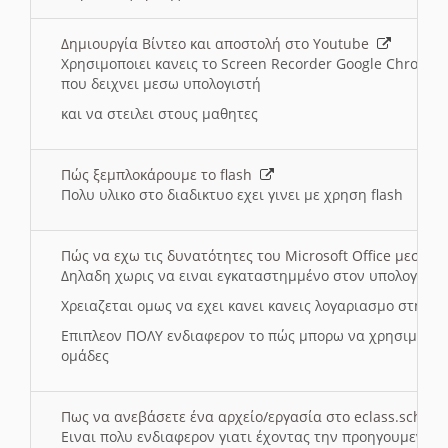
Δημιουργία Βίντεο και αποστολή στο Youtube
Χρησιμοποιει κανεις το Screen Recorder Google Chrome γ
που δειχνει μεσω υπολογιστή
και να στειλει στους μαθητες
Πώς ξεμπλοκάρουμε το flash
Πολυ υλικο στο διαδικτυο εχει γινει με χρηση flash
Πώς να εχω τις δυνατότητες του Microsoft Office μεσω 
Δηλαδη χωρις να ειναι εγκαταστημμένο στον υπολογιστή
Χρειαζεται ομως να εχει κανει κανεις λογαριασμο στη Mic
Επιπλεον ΠΟΛΥ ενδιαφερον το πώς μπορω να χρησιμοποι
ομάδες
Πως να ανεβάσετε ένα αρχείο/εργασία στο eclass.sch.gr
Ειναι πολυ ενδιαφερον γιατι έχοντας την προηγουμενη γ