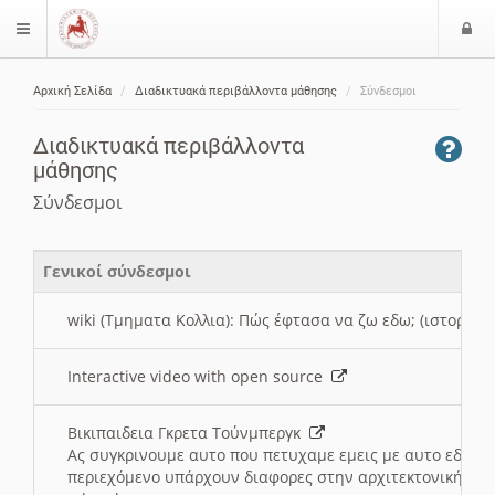
Ε
$langMenu
ί
Αρχική Σελίδα
Διαδικτυακά περιβάλλοντα μάθησης
Σύνδεσμοι
ο
ζήτηση
δ
Διαδικτυακά περιβάλλοντα
ο
μάθησης
ς
Σύνδεσμοι
Γενικοί σύνδεσμοι
wiki (Τμηματα Κολλια): Πώς έφτασα να ζω εδω; (ιστορια)
Interactive video with open source
Βικιπαιδεια Γκρετα Τούνμπεργκ
Ας συγκρινουμε αυτο που πετυχαμε εμεις με αυτο εδω το
περιεχόμενο υπάρχουν διαφορες στην αρχιτεκτονική της