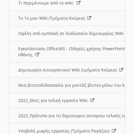
Τι περιμένουμε από το wiki;
Το 1ο μου Wiki (Τμήματα Κούρια)
Οφέλη από εμπλοκή σε διαδικασία δημιουργίας Wiki (Τ
Εγκατάσταση Office365 - Οδηγίες χρήσης PowerPoint γι
οθόνης
Δημιουργία συνεργατικού Wiki (τμήματα Κούρια)
Μια βιντεοδιδασκαλία για μοντάζ βίντεο μέσω του kden
2022_Ιδεες για τελική εργασία Wiki
2022_Πρότυπο για τη δημιουργια σεναριου τελικής εργα
Υποβολή μικρής εργασίας (Τμήματα Ραγάζου)