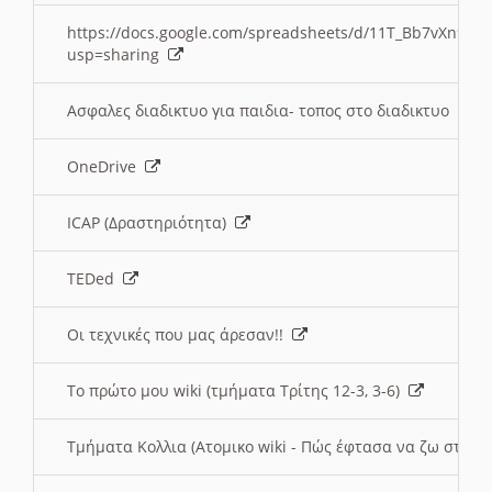
https://docs.google.com/spreadsheets/d/11T_Bb7vXn9
usp=sharing
Ασφαλες διαδικτυο για παιδια- τοπος στο διαδικτυο
OneDrive
ICAP (Δραστηριότητα)
TEDed
Οι τεχνικές που μας άρεσαν!!
Το πρώτο μου wiki (τμήματα Τρίτης 12-3, 3-6)
Τμήματα Κολλια (Ατομικο wiki - Πώς έφτασα να ζω στην 