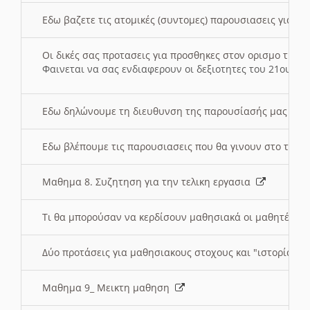
Εδω βαζετε τις ατομικές (συντομες) παρουσιασεις για κ
Οι δικές σας προτασεις για προσθηκες στον ορισμο της
Φαινεται να σας ενδιαφερουν οι δεξιοτητες του 21ου αι
Εδω δηλώνουμε τη διευθυνση της παρουσίασής μας στ
Εδω βλέπουμε τις παρουσιασεις που θα γινουν στο τμη
Μαθημα 8. Συζητηση για την τελικη εργασια
Τι θα μπορούσαν να κερδίσουν μαθησιακά οι μαθητές/τρ
Δύο προτάσεις για μαθησιακους στοχους και "ιστορία" μ
Μαθημα 9_ Μεικτη μαθηση