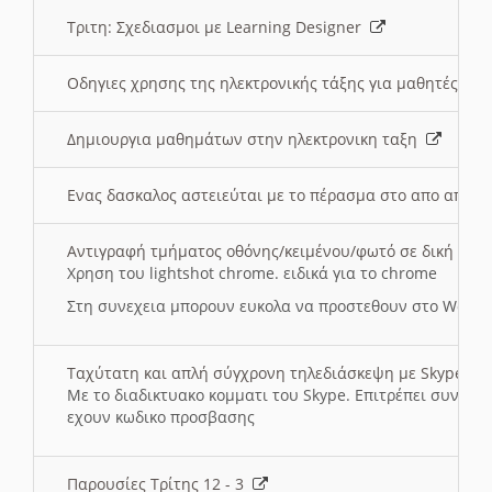
Τριτη: Σχεδιασμοι με Learning Designer
Οδηγιες χρησης της ηλεκτρονικής τάξης για μαθητές
Δημιουργια μαθημάτων στην ηλεκτρονικη ταξη
Ενας δασκαλος αστειεύται με το πέρασμα στο απο αποσ
Αντιγραφή τμήματος οθόνης/κειμένου/φωτό σε δική σας
Χρηση του lightshot chrome. ειδικά για το chrome
Στη συνεχεια μπορουν ευκολα να προστεθουν στο Word 
Ταχύτατη και απλή σύγχρονη τηλεδιάσκεψη με Skype
Με το διαδικτυακο κομματι του Skype. Επιτρέπει συνδε
εχουν κωδικο προσβασης
Παρουσίες Τρίτης 12 - 3