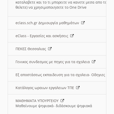
καταλαβετε και το τι μπορειτε να κανετε μεσα απο το σχο
θελετε) να χρησιμοποιησετε το One Drive
eclass.sch.gr Δημιουργία μαθημάτων
eClass - Εργασίες και ασκήσεις
ΠΕΚΕΣ Θεσσαλιας
Γενικος συνδεσμος με πηγες για τα σχολεια
Εξ αποστάσεως εκπαιδευση για τα σχολεια- Οδηγιες
Κατάλογος ωραιων εργαλειων ΤΠΕ
ΜΑΘΗΜΑΤΑ ΥΠΟΥΡΓΕΙΟΥ
Μαθαίνουμε ψηφιακά- διδάσκουμε ψηφιακά