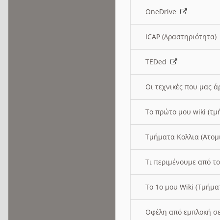
OneDrive
ICAP (Δραστηριότητα
TEDed
Οι τεχνικές που μας 
Το πρώτο μου wiki (τμ
Τμήματα Κολλια (Ατομ
Τι περιμένουμε από το
Το 1ο μου Wiki (Τμήμ
Οφέλη από εμπλοκή σε