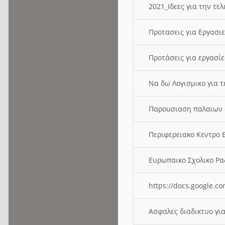
2021_Ιδεες για την τε
Προτασεις για Εργασι
Προτάσεις για εργασ
Να δω Λογισμικο για 
Παρουσιαση παλαιων 
Περιφερειακο Κεντρο
Ευρωπαικο Σχολικο 
https://docs.google
Ασφαλες διαδικτυο γι