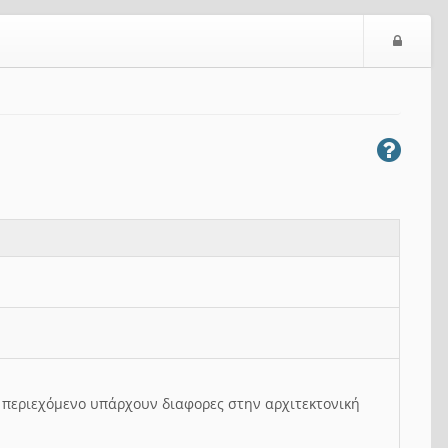
Ε
ί
σ
ο
δ
ο
ς
ο περιεχόμενο υπάρχουν διαφορες στην αρχιτεκτονική