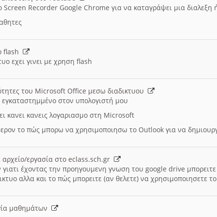
ο Screen Recorder Google Chrome για να καταγράψει μια διαλεξη 
μαθητες
ο flash
υο εχει γινει με χρηση flash
ότητες του Microsoft Office μεσω διαδικτυου
ι εγκαταστημμένο στον υπολογιστή μου
ει κανει κανεις λογαριασμο στη Microsoft
ερον το πώς μπορω να χρησιμοποιησω το Outlook για να δημιου
 αρχείο/εργασία στο eclass.sch.gr
 γιατι έχοντας την προηγουμενη γνωση του google drive μπορειτε 
ικτυο αλλα και το πώς μπορειτε (αν θελετε) να χρησιμοποιησετε το
υργία μαθημάτων