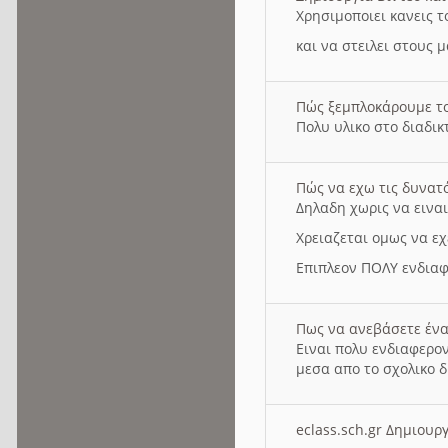
Χρησιμοποιει κανεις τ
και να στειλει στους 
Πώς ξεμπλοκάρουμε τ
Πολυ υλικο στο διαδικτ
Πώς να εχω τις δυνατ
Δηλαδη χωρις να εινα
Χρειαζεται ομως να εχ
Επιπλεον ΠΟΛΥ ενδιαφ
Πως να ανεβάσετε ένα
Ειναι πολυ ενδιαφερον
μεσα απο το σχολικο δ
eclass.sch.gr Δημιο