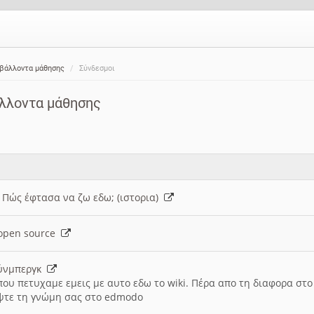
ιβάλλοντα μάθησης
Σύνδεσμοι
άλλοντα μάθησης
: Πώς έφτασα να ζω εδω; (ιστορια)
h open source
ούνμπεργκ
που πετυχαμε εμεις με αυτο εδω το wiki. Πέρα απο τη διαφορα στ
ψτε τη γνώμη σας στο edmodo