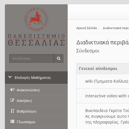
Αρχική Σελίδα
Διαδικτυακά περ
Διαδικτυακά περιβ
Σύνδεσμοι
Αναζήτηση
Αναζήτηση
Γενικοί σύνδεσμοι
Επιλογές Μαθήματος
wiki (Τμηματα Κολλια)
Ανακοινώσεις
Interactive video wit
Ασκήσεις
Βικιπαιδεια Γκρετα Τ
Βαθμολόγιο
Ας συγκρινουμε αυτο 
της πληροφορίας. Γρά
Γλωσσάριο