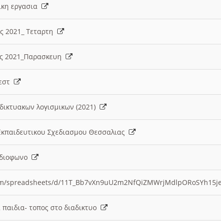
λικη εργασια
ες 2021_ Τεταρτη
ίες 2021_Παρασκευη
τεστ
δικτυακων λογισμικων (2021)
 Εκπαιδευτικου Σχεδιασμου Θεσσαλιας
Ραδιοφωνο
.com/spreadsheets/d/11T_Bb7vXn9uU2m2NfQiZMWrjMdlpORoSYh15j
α παιδια- τοπος στο διαδικτυο