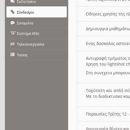
Συζητήσεις
Σύνδεσμοι
Οδηγιες χρησης της η
Συνομιλία
Δημιουργια μαθημάτω
Σύστημα Wiki
Ενας δασκαλος αστει
Τηλεσυνεργασία
Τοίχος
Αντιγραφή τμήματος ο
Χρηση του lightshot c
Στη συνεχεια μπορουν
Ταχύτατη και απλή σ
Με το διαδικτυακο κο
Παρουσίες Τρίτης 12 
Δημιουργία Βίντεο κα