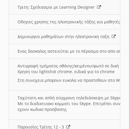
Τριτη: Σχεδιασμοι με Learning Designer
Οδηγιες χρησης της ηλεκτρονικής τάξης για μαθητές
Δημιουργια μαθημάτων στην ηλεκτρονικη ταξη
Ενας δασκαλος αστειεύται με το πέρασμα στο απο αποσ
Αντιγραφή τμήματος οθόνης/κειμένου/φωτό σε δική σας
Χρηση του lightshot chrome. ειδικά για το chrome
Στη συνεχεια μπορουν ευκολα να προστεθουν στο Word 
Ταχύτατη και απλή σύγχρονη τηλεδιάσκεψη με Skype
Με το διαδικτυακο κομματι του Skype. Επιτρέπει συνδε
εχουν κωδικο προσβασης
Παρουσίες Τρίτης 12 - 3