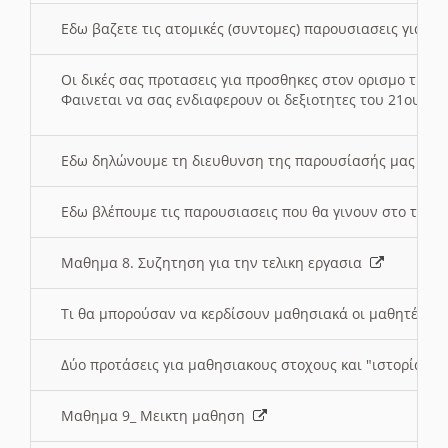
Εδω βαζετε τις ατομικές (συντομες) παρουσιασεις για κ
Οι δικές σας προτασεις για προσθηκες στον ορισμο της
Φαινεται να σας ενδιαφερουν οι δεξιοτητες του 21ου αι
Εδω δηλώνουμε τη διευθυνση της παρουσίασής μας στ
Εδω βλέπουμε τις παρουσιασεις που θα γινουν στο τμη
Μαθημα 8. Συζητηση για την τελικη εργασια
Τι θα μπορούσαν να κερδίσουν μαθησιακά οι μαθητές/τρ
Δύο προτάσεις για μαθησιακους στοχους και "ιστορία" μ
Μαθημα 9_ Μεικτη μαθηση