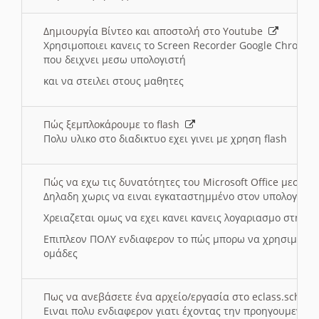
Δημιουργία Βίντεο και αποστολή στο Youtube
Χρησιμοποιει κανεις το Screen Recorder Google Chrome γ
που δειχνει μεσω υπολογιστή
και να στειλει στους μαθητες
Πώς ξεμπλοκάρουμε το flash
Πολυ υλικο στο διαδικτυο εχει γινει με χρηση flash
Πώς να εχω τις δυνατότητες του Microsoft Office μεσω 
Δηλαδη χωρις να ειναι εγκαταστημμένο στον υπολογιστή
Χρειαζεται ομως να εχει κανει κανεις λογαριασμο στη Mic
Επιπλεον ΠΟΛΥ ενδιαφερον το πώς μπορω να χρησιμοποι
ομάδες
Πως να ανεβάσετε ένα αρχείο/εργασία στο eclass.sch.gr
Ειναι πολυ ενδιαφερον γιατι έχοντας την προηγουμενη γ