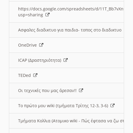
https://docs.google.com/spreadsheets/d/11T_Bb7vXn9
usp=sharing
Ασφαλες διαδικτυο για παιδια- τοπος στο διαδικτυο
OneDrive
ICAP (Δραστηριότητα)
TEDed
Οι τεχνικές που μας άρεσαν!!
Το πρώτο μου wiki (τμήματα Τρίτης 12-3, 3-6)
Τμήματα Κολλια (Ατομικο wiki - Πώς έφτασα να ζω στην 