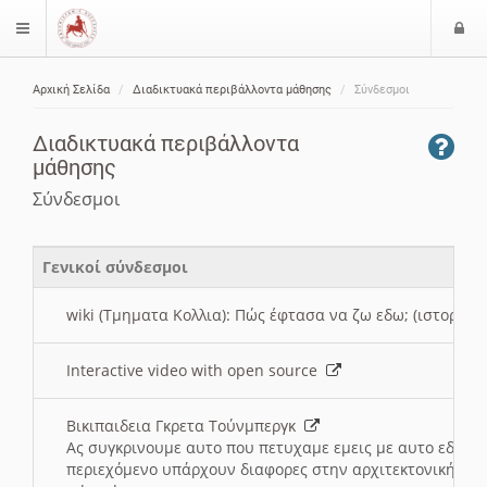
Ε
$langMenu
ί
Αρχική Σελίδα
Διαδικτυακά περιβάλλοντα μάθησης
Σύνδεσμοι
ο
ζήτηση
δ
Διαδικτυακά περιβάλλοντα
ο
μάθησης
ς
Σύνδεσμοι
Γενικοί σύνδεσμοι
wiki (Τμηματα Κολλια): Πώς έφτασα να ζω εδω; (ιστορια)
Interactive video with open source
Βικιπαιδεια Γκρετα Τούνμπεργκ
Ας συγκρινουμε αυτο που πετυχαμε εμεις με αυτο εδω το
περιεχόμενο υπάρχουν διαφορες στην αρχιτεκτονική της