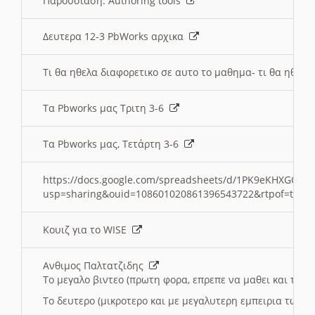
Παρουσιαση: Authoring tools
Δευτερα 12-3 PbWorks αρχικα
Τι θα ηθελα διαφορετικο σε αυτο το μαθημα- τι θα ηθελα
Τα Pbworks μας Τριτη 3-6
Τα Pbworks μας, Τετάρτη 3-6
https://docs.google.com/spreadsheets/d/1PK9eKHXGOJLZ
usp=sharing&ouid=108601020861396543722&rtpof=true
Κουιζ για το WISE
Ανθιμος Παλτατζιδης
Το μεγαλο βιντεο (πρωτη φορα, επρεπε να μαθει και το C
Το δευτερο (μικροτερο και με μεγαλυτερη εμπειρια τωρα)