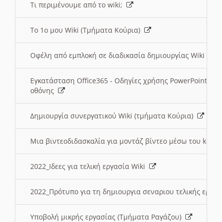
Τι περιμένουμε από το wiki;
Το 1ο μου Wiki (Τμήματα Κούρια)
Οφέλη από εμπλοκή σε διαδικασία δημιουργίας Wiki (Τ
Εγκατάσταση Office365 - Οδηγίες χρήσης PowerPoint γι
οθόνης
Δημιουργία συνεργατικού Wiki (τμήματα Κούρια)
Μια βιντεοδιδασκαλία για μοντάζ βίντεο μέσω του kden
2022_Ιδεες για τελική εργασία Wiki
2022_Πρότυπο για τη δημιουργια σεναριου τελικής εργα
Υποβολή μικρής εργασίας (Τμήματα Ραγάζου)