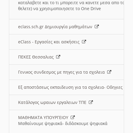
καταλαβετε και το τι μπορειτε να κανετε μεσα απο το σχο
θελετε) να χρησιμοποιησετε το One Drive
eclass.sch.gr Δημιουργία μαθημάτων
eClass - Εργασίες και ασκήσεις
ΠΕΚΕΣ Θεσσαλιας
Γενικος συνδεσμος με πηγες για τα σχολεια
Εξ αποστάσεως εκπαιδευση για τα σχολεια- Οδηγιες
Κατάλογος ωραιων εργαλειων ΤΠΕ
ΜΑΘΗΜΑΤΑ ΥΠΟΥΡΓΕΙΟΥ
Μαθαίνουμε ψηφιακά- διδάσκουμε ψηφιακά