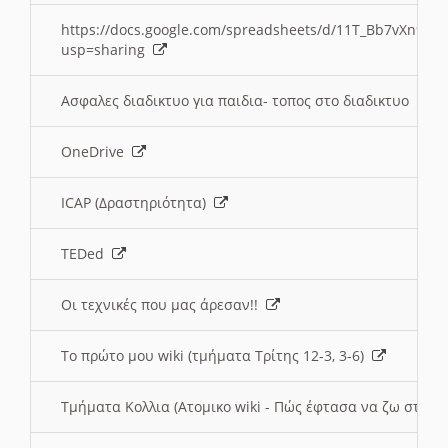
https://docs.google.com/spreadsheets/d/11T_Bb7vXn9
usp=sharing
Ασφαλες διαδικτυο για παιδια- τοπος στο διαδικτυο
OneDrive
ICAP (Δραστηριότητα)
TEDed
Οι τεχνικές που μας άρεσαν!!
Το πρώτο μου wiki (τμήματα Τρίτης 12-3, 3-6)
Τμήματα Κολλια (Ατομικο wiki - Πώς έφτασα να ζω στην 