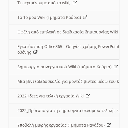
Τι περιμένουμε από το wiki;
Το 1ο μου Wiki (Τμήματα Κούρια)
Οφέλη από εμπλοκή σε διαδικασία δημιουργίας Wiki (Τ
Εγκατάσταση Office365 - Οδηγίες χρήσης PowerPoint γι
οθόνης
Δημιουργία συνεργατικού Wiki (τμήματα Κούρια)
Μια βιντεοδιδασκαλία για μοντάζ βίντεο μέσω του kden
2022_Ιδεες για τελική εργασία Wiki
2022_Πρότυπο για τη δημιουργια σεναριου τελικής εργα
Υποβολή μικρής εργασίας (Τμήματα Ραγάζου)