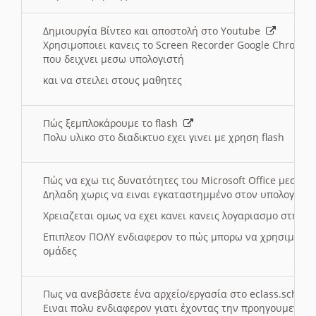
Δημιουργία Βίντεο και αποστολή στο Youtube
Χρησιμοποιει κανεις το Screen Recorder Google Chrome γ
που δειχνει μεσω υπολογιστή
και να στειλει στους μαθητες
Πώς ξεμπλοκάρουμε το flash
Πολυ υλικο στο διαδικτυο εχει γινει με χρηση flash
Πώς να εχω τις δυνατότητες του Microsoft Office μεσω 
Δηλαδη χωρις να ειναι εγκαταστημμένο στον υπολογιστή
Χρειαζεται ομως να εχει κανει κανεις λογαριασμο στη Mic
Επιπλεον ΠΟΛΥ ενδιαφερον το πώς μπορω να χρησιμοποι
ομάδες
Πως να ανεβάσετε ένα αρχείο/εργασία στο eclass.sch.gr
Ειναι πολυ ενδιαφερον γιατι έχοντας την προηγουμενη γ