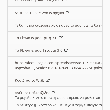
Παρουσιαση: Authoring tools
Δευτερα 12-3 PbWorks αρχικα
Τι θα ηθελα διαφορετικο σε αυτο το μαθημα- τι θα ηθελα
Τα Pbworks μας Τριτη 3-6
Τα Pbworks μας, Τετάρτη 3-6
https://docs.google.com/spreadsheets/d/1PK9eKHXGOJLZ
usp=sharing&ouid=108601020861396543722&rtpof=true
Κουιζ για το WISE
Ανθιμος Παλτατζιδης
Το μεγαλο βιντεο (πρωτη φορα, επρεπε να μαθει και το C
Το δευτερο (μικροτερο και με μεγαλυτερη εμπειρια τωρα)