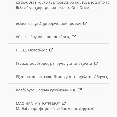
καταλαβετε και το τι μπορειτε να κανετε μεσα απο το σχο
θελετε) να χρησιμοποιησετε το One Drive
eclass.sch.gr Δημιουργία μαθημάτων
eClass - Εργασίες και ασκήσεις
ΠΕΚΕΣ Θεσσαλιας
Γενικος συνδεσμος με πηγες για τα σχολεια
Εξ αποστάσεως εκπαιδευση για τα σχολεια- Οδηγιες
Κατάλογος ωραιων εργαλειων ΤΠΕ
ΜΑΘΗΜΑΤΑ ΥΠΟΥΡΓΕΙΟΥ
Μαθαίνουμε ψηφιακά- διδάσκουμε ψηφιακά