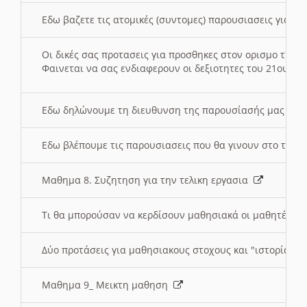
Εδω βαζετε τις ατομικές (συντομες) παρουσιασεις για κ
Οι δικές σας προτασεις για προσθηκες στον ορισμο της
Φαινεται να σας ενδιαφερουν οι δεξιοτητες του 21ου αι
Εδω δηλώνουμε τη διευθυνση της παρουσίασής μας στ
Εδω βλέπουμε τις παρουσιασεις που θα γινουν στο τμη
Μαθημα 8. Συζητηση για την τελικη εργασια
Τι θα μπορούσαν να κερδίσουν μαθησιακά οι μαθητές/τρ
Δύο προτάσεις για μαθησιακους στοχους και "ιστορία" μ
Μαθημα 9_ Μεικτη μαθηση