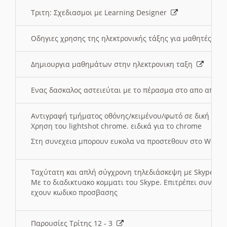
Τριτη: Σχεδιασμοι με Learning Designer
Οδηγιες χρησης της ηλεκτρονικής τάξης για μαθητές
Δημιουργια μαθημάτων στην ηλεκτρονικη ταξη
Ενας δασκαλος αστειεύται με το πέρασμα στο απο αποσ
Αντιγραφή τμήματος οθόνης/κειμένου/φωτό σε δική σας
Χρηση του lightshot chrome. ειδικά για το chrome
Στη συνεχεια μπορουν ευκολα να προστεθουν στο Word 
Ταχύτατη και απλή σύγχρονη τηλεδιάσκεψη με Skype
Με το διαδικτυακο κομματι του Skype. Επιτρέπει συνδε
εχουν κωδικο προσβασης
Παρουσίες Τρίτης 12 - 3