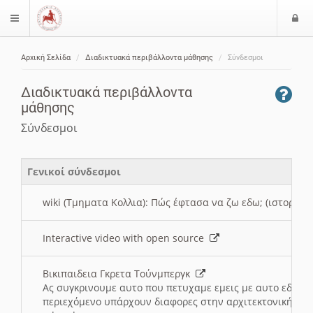
Ε
$langMenu
ί
Αρχική Σελίδα
Διαδικτυακά περιβάλλοντα μάθησης
Σύνδεσμοι
ο
ζήτηση
δ
Διαδικτυακά περιβάλλοντα
ο
μάθησης
ς
Σύνδεσμοι
Γενικοί σύνδεσμοι
wiki (Τμηματα Κολλια): Πώς έφτασα να ζω εδω; (ιστορια)
Interactive video with open source
Βικιπαιδεια Γκρετα Τούνμπεργκ
Ας συγκρινουμε αυτο που πετυχαμε εμεις με αυτο εδω το
περιεχόμενο υπάρχουν διαφορες στην αρχιτεκτονική της