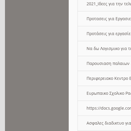
2021_Ιδεες για την τε
Προτασεις για Εργασι
Προτάσεις για εργασ
Να δω Λογισμικο για 
Παρουσιαση παλαιων 
Περιφερειακο Κεντρο
Ευρωπαικο Σχολικο 
https://docs.google
Ασφαλες διαδικτυο γι