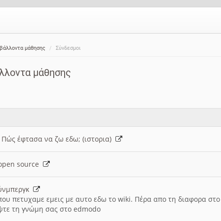
ιβάλλοντα μάθησης
Σύνδεσμοι
άλλοντα μάθησης
: Πώς έφτασα να ζω εδω; (ιστορια)
h open source
ούνμπεργκ
που πετυχαμε εμεις με αυτο εδω το wiki. Πέρα απο τη διαφορα στ
ψτε τη γνώμη σας στο edmodo