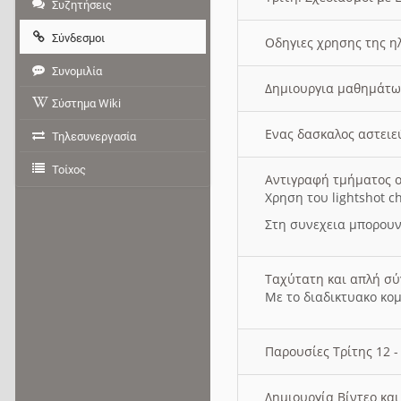
Συζητήσεις
Σύνδεσμοι
Οδηγιες χρησης της η
Συνομιλία
Δημιουργια μαθημάτω
Σύστημα Wiki
Ενας δασκαλος αστει
Τηλεσυνεργασία
Τοίχος
Αντιγραφή τμήματος ο
Χρηση του lightshot c
Στη συνεχεια μπορουν
Ταχύτατη και απλή σ
Με το διαδικτυακο κο
Παρουσίες Τρίτης 12 
Δημιουργία Βίντεο κα