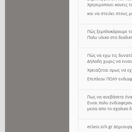
Χρησιμοποιει κανεις τ
και να στειλει στους 
Πώς ξεμπλοκάρουμε τ
Πολυ υλικο στο διαδικτ
Πώς να εχω τις δυνατ
Δηλαδη χωρις να εινα
Χρειαζεται ομως να εχ
Επιπλεον ΠΟΛΥ ενδιαφ
Πως να ανεβάσετε ένα
Ειναι πολυ ενδιαφερον
μεσα απο το σχολικο δ
eclass.sch.gr Δημιο