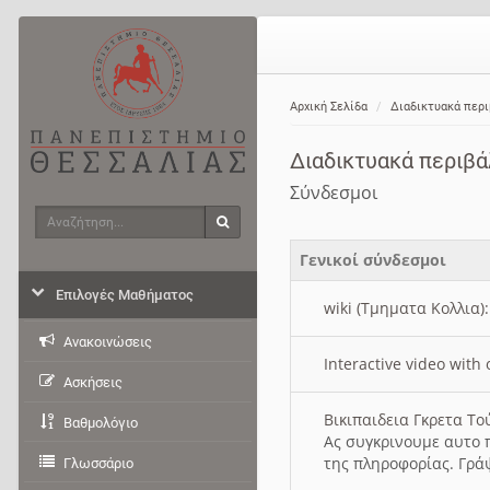
Αρχική Σελίδα
Διαδικτυακά περ
Διαδικτυακά περιβ
Σύνδεσμοι
Αναζήτηση
Αναζήτηση
Γενικοί σύνδεσμοι
Επιλογές Μαθήματος
wiki (Τμηματα Κολλια)
Ανακοινώσεις
Interactive video wit
Ασκήσεις
Βικιπαιδεια Γκρετα Τ
Βαθμολόγιο
Ας συγκρινουμε αυτο 
της πληροφορίας. Γρά
Γλωσσάριο