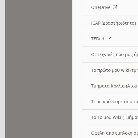
OneDrive
ICAP (Δραστηριότητα
TEDed
Οι τεχνικές που μας 
Το πρώτο μου wiki (τμ
Τμήματα Κολλια (Ατομ
Τι περιμένουμε από το
Το 1ο μου Wiki (Τμήμ
Οφέλη από εμπλοκή σε