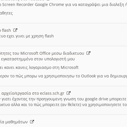
ο Screen Recorder Google Chrome για να καταγράψει μια διαλεξη 
μαθητες
ο flash
υο εχει γινει με χρηση flash
ότητες του Microsoft Office μεσω διαδικτυου
ι εγκαταστημμένο στον υπολογιστή μου
ει κανει κανεις λογαριασμο στη Microsoft
ερον το πώς μπορω να χρησιμοποιησω το Outlook για να δημιου
 αρχείο/εργασία στο eclass.sch.gr
 γιατι έχοντας την προηγουμενη γνωση του google drive μπορειτε 
ικτυο αλλα και το πώς μπορειτε (αν θελετε) να χρησιμοποιησετε το
υργία μαθημάτων