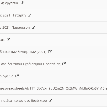
λικη εργασια
ες 2021_ Τεταρτη
ίες 2021_Παρασκευη
τεστ
δικτυακων λογισμικων (2021)
 Εκπαιδευτικου Σχεδιασμου Θεσσαλιας
Ραδιοφωνο
.com/spreadsheets/d/11T_Bb7vXn9uU2m2NfQiZMWrjMdlpORoSYh15j
α παιδια- τοπος στο διαδικτυο