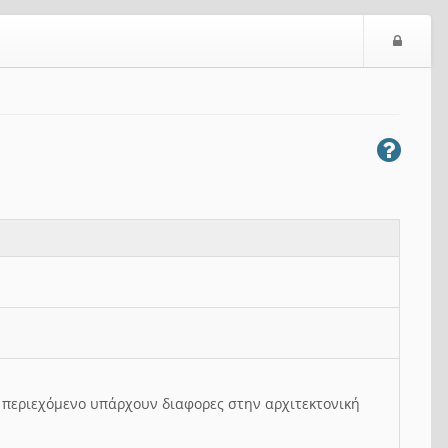
Ε
ί
σ
ο
δ
ο
ς
ο περιεχόμενο υπάρχουν διαφορες στην αρχιτεκτονική