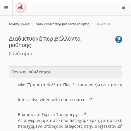
Ε
$langMenu
ί
Αρχική Σελίδα
Διαδικτυακά περιβάλλοντα μάθησης
Σύνδεσμοι
ο
ζήτηση
δ
Διαδικτυακά περιβάλλοντα
ο
μάθησης
ς
Σύνδεσμοι
Γενικοί σύνδεσμοι
wiki (Τμηματα Κολλια): Πώς έφτασα να ζω εδω; (ιστορια)
Interactive video with open source
Βικιπαιδεια Γκρετα Τούνμπεργκ
Ας συγκρινουμε αυτο που πετυχαμε εμεις με αυτο εδω το
περιεχόμενο υπάρχουν διαφορες στην αρχιτεκτονική της