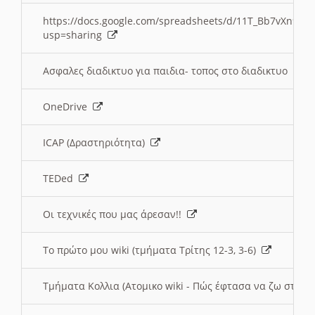
https://docs.google.com/spreadsheets/d/11T_Bb7vXn9
usp=sharing
Ασφαλες διαδικτυο για παιδια- τοπος στο διαδικτυο
OneDrive
ICAP (Δραστηριότητα)
TEDed
Οι τεχνικές που μας άρεσαν!!
Το πρώτο μου wiki (τμήματα Τρίτης 12-3, 3-6)
Τμήματα Κολλια (Ατομικο wiki - Πώς έφτασα να ζω στην 