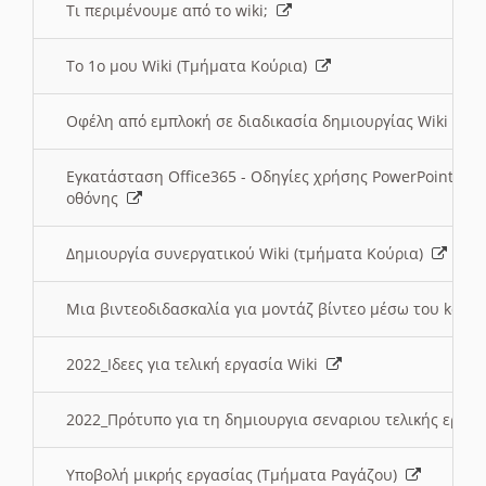
Τι περιμένουμε από το wiki;
Το 1ο μου Wiki (Τμήματα Κούρια)
Οφέλη από εμπλοκή σε διαδικασία δημιουργίας Wiki (Τ
Εγκατάσταση Office365 - Οδηγίες χρήσης PowerPoint γι
οθόνης
Δημιουργία συνεργατικού Wiki (τμήματα Κούρια)
Μια βιντεοδιδασκαλία για μοντάζ βίντεο μέσω του kden
2022_Ιδεες για τελική εργασία Wiki
2022_Πρότυπο για τη δημιουργια σεναριου τελικής εργα
Υποβολή μικρής εργασίας (Τμήματα Ραγάζου)