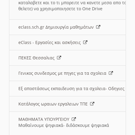
καταλαβετε και το τι μπορειτε να κανετε μεσα απο το σχο
θελετε) να χρησιμοποιησετε το One Drive
eclass.sch.gr Δημιουργία μαθημάτων
eClass - Εργασίες και ασκήσεις
ΠΕΚΕΣ Θεσσαλιας
Γενικος συνδεσμος με πηγες για τα σχολεια
Εξ αποστάσεως εκπαιδευση για τα σχολεια- Οδηγιες
Κατάλογος ωραιων εργαλειων ΤΠΕ
ΜΑΘΗΜΑΤΑ ΥΠΟΥΡΓΕΙΟΥ
Μαθαίνουμε ψηφιακά- διδάσκουμε ψηφιακά