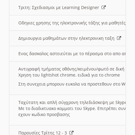
Τριτη: Σχεδιασμοι με Learning Designer
Οδηγιες χρησης της ηλεκτρονικής τάξης για μαθητές
Δημιουργια μαθημάτων στην ηλεκτρονικη ταξη
Ενας δασκαλος αστειεύται με το πέρασμα στο απο αποσ
Αντιγραφή τμήματος οθόνης/κειμένου/φωτό σε δική σας
Χρηση του lightshot chrome. ειδικά για το chrome
Στη συνεχεια μπορουν ευκολα να προστεθουν στο Word 
Ταχύτατη και απλή σύγχρονη τηλεδιάσκεψη με Skype
Με το διαδικτυακο κομματι του Skype. Επιτρέπει συνδε
εχουν κωδικο προσβασης
Παρουσίες Τρίτης 12 - 3