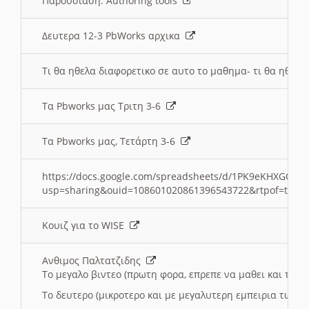
Παρουσιαση: Authoring tools
Δευτερα 12-3 PbWorks αρχικα
Τι θα ηθελα διαφορετικο σε αυτο το μαθημα- τι θα ηθελα
Τα Pbworks μας Τριτη 3-6
Τα Pbworks μας, Τετάρτη 3-6
https://docs.google.com/spreadsheets/d/1PK9eKHXGOJLZ
usp=sharing&ouid=108601020861396543722&rtpof=true
Κουιζ για το WISE
Ανθιμος Παλτατζιδης
Το μεγαλο βιντεο (πρωτη φορα, επρεπε να μαθει και το C
Το δευτερο (μικροτερο και με μεγαλυτερη εμπειρια τωρα)