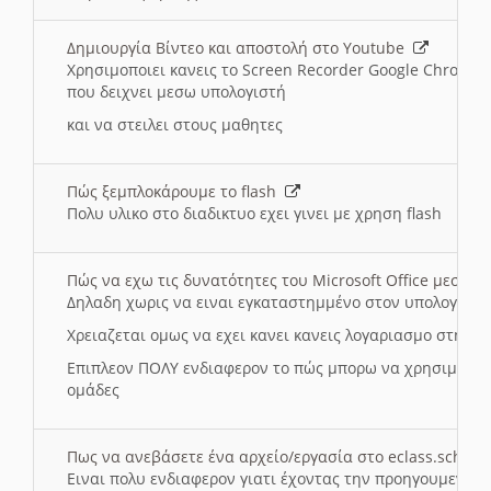
Δημιουργία Βίντεο και αποστολή στο Youtube
Χρησιμοποιει κανεις το Screen Recorder Google Chrome γ
που δειχνει μεσω υπολογιστή
και να στειλει στους μαθητες
Πώς ξεμπλοκάρουμε το flash
Πολυ υλικο στο διαδικτυο εχει γινει με χρηση flash
Πώς να εχω τις δυνατότητες του Microsoft Office μεσω 
Δηλαδη χωρις να ειναι εγκαταστημμένο στον υπολογιστή
Χρειαζεται ομως να εχει κανει κανεις λογαριασμο στη Mic
Επιπλεον ΠΟΛΥ ενδιαφερον το πώς μπορω να χρησιμοποι
ομάδες
Πως να ανεβάσετε ένα αρχείο/εργασία στο eclass.sch.gr
Ειναι πολυ ενδιαφερον γιατι έχοντας την προηγουμενη γ