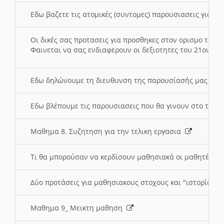
Εδω βαζετε τις ατομικές (συντομες) παρουσιασεις για κ
Οι δικές σας προτασεις για προσθηκες στον ορισμο της
Φαινεται να σας ενδιαφερουν οι δεξιοτητες του 21ου αι
Εδω δηλώνουμε τη διευθυνση της παρουσίασής μας στ
Εδω βλέπουμε τις παρουσιασεις που θα γινουν στο τμη
Μαθημα 8. Συζητηση για την τελικη εργασια
Τι θα μπορούσαν να κερδίσουν μαθησιακά οι μαθητές/τρ
Δύο προτάσεις για μαθησιακους στοχους και "ιστορία" μ
Μαθημα 9_ Μεικτη μαθηση