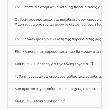
Εδω βαζετε τις ατομικές (συντομες) παρουσιασεις για κ
Οι δικές σας προτασεις για προσθηκες στον ορισμο της
Φαινεται να σας ενδιαφερουν οι δεξιοτητες του 21ου αι
Εδω δηλώνουμε τη διευθυνση της παρουσίασής μας στ
Εδω βλέπουμε τις παρουσιασεις που θα γινουν στο τμη
Μαθημα 8. Συζητηση για την τελικη εργασια
Τι θα μπορούσαν να κερδίσουν μαθησιακά οι μαθητές/τρ
Δύο προτάσεις για μαθησιακους στοχους και "ιστορία" μ
Μαθημα 9_ Μεικτη μαθηση