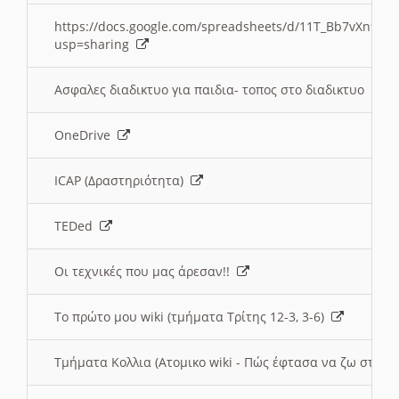
https://docs.google.com/spreadsheets/d/11T_Bb7vXn9
usp=sharing
Ασφαλες διαδικτυο για παιδια- τοπος στο διαδικτυο
OneDrive
ICAP (Δραστηριότητα)
TEDed
Οι τεχνικές που μας άρεσαν!!
Το πρώτο μου wiki (τμήματα Τρίτης 12-3, 3-6)
Τμήματα Κολλια (Ατομικο wiki - Πώς έφτασα να ζω στην 