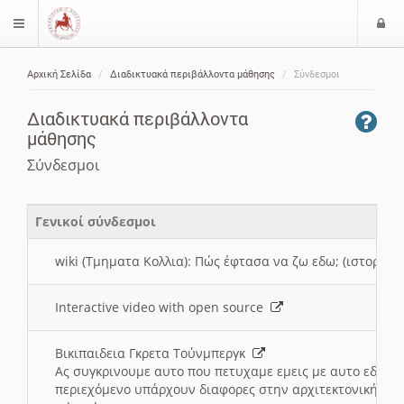
Ε
$langMenu
ί
Αρχική Σελίδα
Διαδικτυακά περιβάλλοντα μάθησης
Σύνδεσμοι
ο
ζήτηση
δ
Διαδικτυακά περιβάλλοντα
ο
μάθησης
ς
Σύνδεσμοι
Γενικοί σύνδεσμοι
wiki (Τμηματα Κολλια): Πώς έφτασα να ζω εδω; (ιστορια)
Interactive video with open source
Βικιπαιδεια Γκρετα Τούνμπεργκ
Ας συγκρινουμε αυτο που πετυχαμε εμεις με αυτο εδω το
περιεχόμενο υπάρχουν διαφορες στην αρχιτεκτονική της