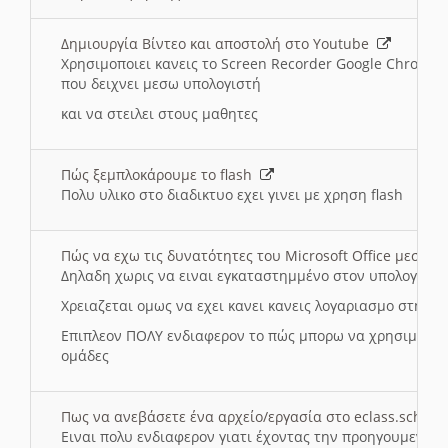
Δημιουργία Βίντεο και αποστολή στο Youtube
Χρησιμοποιει κανεις το Screen Recorder Google Chrome γ
που δειχνει μεσω υπολογιστή
και να στειλει στους μαθητες
Πώς ξεμπλοκάρουμε το flash
Πολυ υλικο στο διαδικτυο εχει γινει με χρηση flash
Πώς να εχω τις δυνατότητες του Microsoft Office μεσω 
Δηλαδη χωρις να ειναι εγκαταστημμένο στον υπολογιστή
Χρειαζεται ομως να εχει κανει κανεις λογαριασμο στη Mic
Επιπλεον ΠΟΛΥ ενδιαφερον το πώς μπορω να χρησιμοποι
ομάδες
Πως να ανεβάσετε ένα αρχείο/εργασία στο eclass.sch.gr
Ειναι πολυ ενδιαφερον γιατι έχοντας την προηγουμενη γ