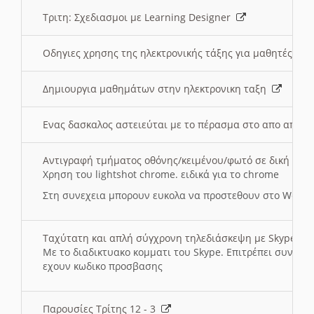
Τριτη: Σχεδιασμοι με Learning Designer
Οδηγιες χρησης της ηλεκτρονικής τάξης για μαθητές
Δημιουργια μαθημάτων στην ηλεκτρονικη ταξη
Ενας δασκαλος αστειεύται με το πέρασμα στο απο αποσ
Αντιγραφή τμήματος οθόνης/κειμένου/φωτό σε δική σας
Χρηση του lightshot chrome. ειδικά για το chrome
Στη συνεχεια μπορουν ευκολα να προστεθουν στο Word 
Ταχύτατη και απλή σύγχρονη τηλεδιάσκεψη με Skype
Με το διαδικτυακο κομματι του Skype. Επιτρέπει συνδε
εχουν κωδικο προσβασης
Παρουσίες Τρίτης 12 - 3