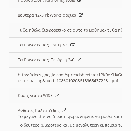
Παρουσιαση: Authoring tools
Δευτερα 12-3 PbWorks αρχικα
Τι θα ηθελα διαφορετικο σε αυτο το μαθημα- τι θα ηθελα
Τα Pbworks μας Τριτη 3-6
Τα Pbworks μας, Τετάρτη 3-6
https://docs.google.com/spreadsheets/d/1PK9eKHXGOJLZ
usp=sharing&ouid=108601020861396543722&rtpof=true
Κουιζ για το WISE
Ανθιμος Παλτατζιδης
Το μεγαλο βιντεο (πρωτη φορα, επρεπε να μαθει και το C
Το δευτερο (μικροτερο και με μεγαλυτερη εμπειρια τωρα)