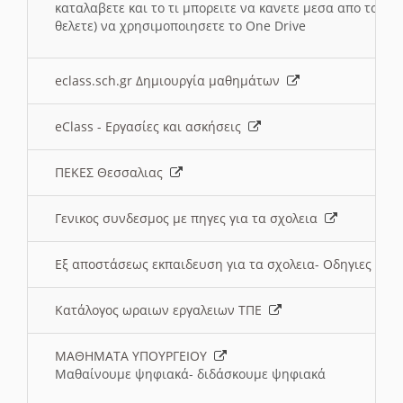
καταλαβετε και το τι μπορειτε να κανετε μεσα απο το σχο
θελετε) να χρησιμοποιησετε το One Drive
eclass.sch.gr Δημιουργία μαθημάτων
eClass - Εργασίες και ασκήσεις
ΠΕΚΕΣ Θεσσαλιας
Γενικος συνδεσμος με πηγες για τα σχολεια
Εξ αποστάσεως εκπαιδευση για τα σχολεια- Οδηγιες
Κατάλογος ωραιων εργαλειων ΤΠΕ
ΜΑΘΗΜΑΤΑ ΥΠΟΥΡΓΕΙΟΥ
Μαθαίνουμε ψηφιακά- διδάσκουμε ψηφιακά