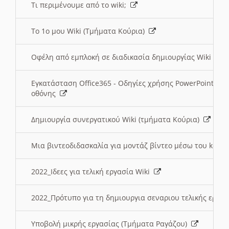
Τι περιμένουμε από το wiki;
Το 1ο μου Wiki (Τμήματα Κούρια)
Οφέλη από εμπλοκή σε διαδικασία δημιουργίας Wiki (Τ
Εγκατάσταση Office365 - Οδηγίες χρήσης PowerPoint γι
οθόνης
Δημιουργία συνεργατικού Wiki (τμήματα Κούρια)
Μια βιντεοδιδασκαλία για μοντάζ βίντεο μέσω του kden
2022_Ιδεες για τελική εργασία Wiki
2022_Πρότυπο για τη δημιουργια σεναριου τελικής εργα
Υποβολή μικρής εργασίας (Τμήματα Ραγάζου)