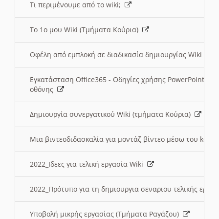
Τι περιμένουμε από το wiki;
Το 1ο μου Wiki (Τμήματα Κούρια)
Οφέλη από εμπλοκή σε διαδικασία δημιουργίας Wiki (Τ
Εγκατάσταση Office365 - Οδηγίες χρήσης PowerPoint γι
οθόνης
Δημιουργία συνεργατικού Wiki (τμήματα Κούρια)
Μια βιντεοδιδασκαλία για μοντάζ βίντεο μέσω του kden
2022_Ιδεες για τελική εργασία Wiki
2022_Πρότυπο για τη δημιουργια σεναριου τελικής εργα
Υποβολή μικρής εργασίας (Τμήματα Ραγάζου)