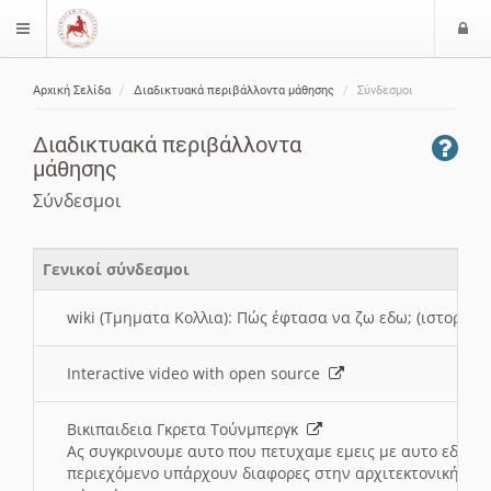
Ε
$langMenu
ί
Αρχική Σελίδα
Διαδικτυακά περιβάλλοντα μάθησης
Σύνδεσμοι
ο
ζήτηση
δ
Διαδικτυακά περιβάλλοντα
ο
μάθησης
ς
Σύνδεσμοι
Γενικοί σύνδεσμοι
wiki (Τμηματα Κολλια): Πώς έφτασα να ζω εδω; (ιστορια)
Interactive video with open source
Βικιπαιδεια Γκρετα Τούνμπεργκ
Ας συγκρινουμε αυτο που πετυχαμε εμεις με αυτο εδω το
περιεχόμενο υπάρχουν διαφορες στην αρχιτεκτονική της