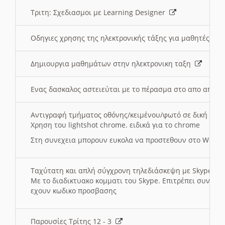
Τριτη: Σχεδιασμοι με Learning Designer
Οδηγιες χρησης της ηλεκτρονικής τάξης για μαθητές
Δημιουργια μαθημάτων στην ηλεκτρονικη ταξη
Ενας δασκαλος αστειεύται με το πέρασμα στο απο αποσ
Αντιγραφή τμήματος οθόνης/κειμένου/φωτό σε δική σας
Χρηση του lightshot chrome. ειδικά για το chrome
Στη συνεχεια μπορουν ευκολα να προστεθουν στο Word 
Ταχύτατη και απλή σύγχρονη τηλεδιάσκεψη με Skype
Με το διαδικτυακο κομματι του Skype. Επιτρέπει συνδε
εχουν κωδικο προσβασης
Παρουσίες Τρίτης 12 - 3