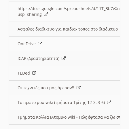
https://docs.google.com/spreadsheets/d/11T_Bb7vXn9
usp=sharing
Ασφαλες διαδικτυο για παιδια- τοπος στο διαδικτυο
OneDrive
ICAP (Δραστηριότητα)
TEDed
Οι τεχνικές που μας άρεσαν!!
Το πρώτο μου wiki (τμήματα Τρίτης 12-3, 3-6)
Τμήματα Κολλια (Ατομικο wiki - Πώς έφτασα να ζω στην 