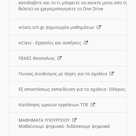
καταλαβετε και το τι μπορειτε να κανετε μεσα απο το σχο
θελετε) να χρησιμοποιησετε το One Drive
eclass.sch.gr Δημιουργία μαθημάτων
eClass - Εργασίες και ασκήσεις
ΠΕΚΕΣ Θεσσαλιας
Γενικος συνδεσμος με πηγες για τα σχολεια
Εξ αποστάσεως εκπαιδευση για τα σχολεια- Οδηγιες
Κατάλογος ωραιων εργαλειων ΤΠΕ
ΜΑΘΗΜΑΤΑ ΥΠΟΥΡΓΕΙΟΥ
Μαθαίνουμε ψηφιακά- διδάσκουμε ψηφιακά