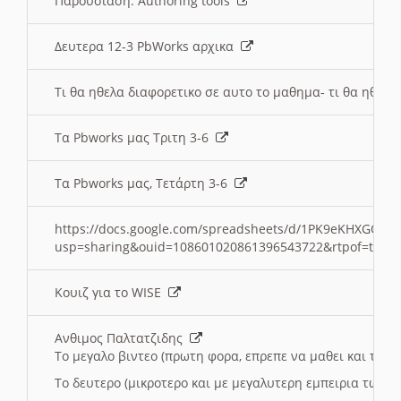
Παρουσιαση: Authoring tools
Δευτερα 12-3 PbWorks αρχικα
Τι θα ηθελα διαφορετικο σε αυτο το μαθημα- τι θα ηθελα
Τα Pbworks μας Τριτη 3-6
Τα Pbworks μας, Τετάρτη 3-6
https://docs.google.com/spreadsheets/d/1PK9eKHXGOJLZ
usp=sharing&ouid=108601020861396543722&rtpof=true
Κουιζ για το WISE
Ανθιμος Παλτατζιδης
Το μεγαλο βιντεο (πρωτη φορα, επρεπε να μαθει και το C
Το δευτερο (μικροτερο και με μεγαλυτερη εμπειρια τωρα)