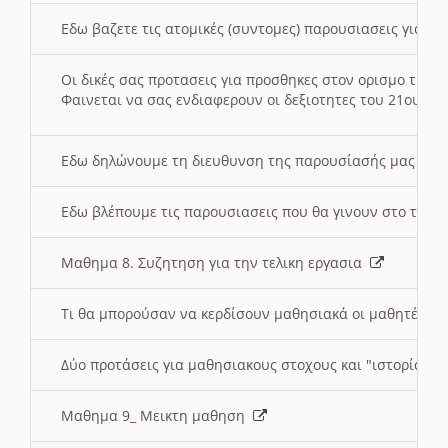
Εδω βαζετε τις ατομικές (συντομες) παρουσιασεις για κ
Οι δικές σας προτασεις για προσθηκες στον ορισμο της
Φαινεται να σας ενδιαφερουν οι δεξιοτητες του 21ου αι
Εδω δηλώνουμε τη διευθυνση της παρουσίασής μας στ
Εδω βλέπουμε τις παρουσιασεις που θα γινουν στο τμη
Μαθημα 8. Συζητηση για την τελικη εργασια
Τι θα μπορούσαν να κερδίσουν μαθησιακά οι μαθητές/τρ
Δύο προτάσεις για μαθησιακους στοχους και "ιστορία" μ
Μαθημα 9_ Μεικτη μαθηση