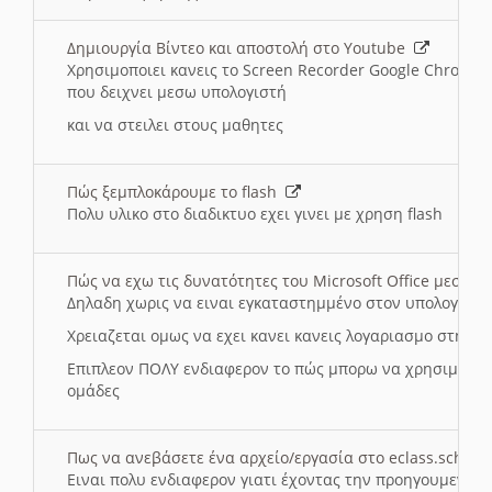
Δημιουργία Βίντεο και αποστολή στο Youtube
Χρησιμοποιει κανεις το Screen Recorder Google Chrome γ
που δειχνει μεσω υπολογιστή
και να στειλει στους μαθητες
Πώς ξεμπλοκάρουμε το flash
Πολυ υλικο στο διαδικτυο εχει γινει με χρηση flash
Πώς να εχω τις δυνατότητες του Microsoft Office μεσω 
Δηλαδη χωρις να ειναι εγκαταστημμένο στον υπολογιστή
Χρειαζεται ομως να εχει κανει κανεις λογαριασμο στη Mic
Επιπλεον ΠΟΛΥ ενδιαφερον το πώς μπορω να χρησιμοποι
ομάδες
Πως να ανεβάσετε ένα αρχείο/εργασία στο eclass.sch.gr
Ειναι πολυ ενδιαφερον γιατι έχοντας την προηγουμενη γ