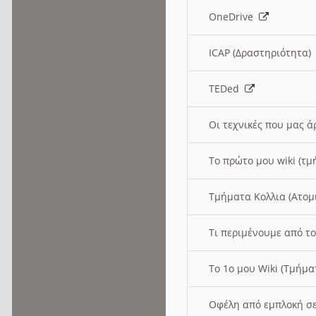
OneDrive
ICAP (Δραστηριότητα
TEDed
Οι τεχνικές που μας 
Το πρώτο μου wiki (τμ
Τμήματα Κολλια (Ατομ
Τι περιμένουμε από το
Το 1ο μου Wiki (Τμήμ
Οφέλη από εμπλοκή σε