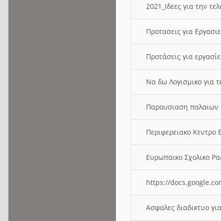
2021_Ιδεες για την τε
Προτασεις για Εργασι
Προτάσεις για εργασ
Να δω Λογισμικο για 
Παρουσιαση παλαιων 
Περιφερειακο Κεντρο
Ευρωπαικο Σχολικο 
https://docs.google
Ασφαλες διαδικτυο γι