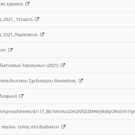
λικη εργασια
ες 2021_ Τεταρτη
ίες 2021_Παρασκευη
τεστ
δικτυακων λογισμικων (2021)
 Εκπαιδευτικου Σχεδιασμου Θεσσαλιας
Ραδιοφωνο
.com/spreadsheets/d/11T_Bb7vXn9uU2m2NfQiZMWrjMdlpORoSYh15j
α παιδια- τοπος στο διαδικτυο