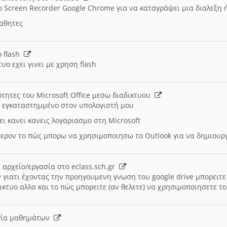
ο Screen Recorder Google Chrome για να καταγράψει μια διαλεξη 
μαθητες
ο flash
υο εχει γινει με χρηση flash
ότητες του Microsoft Office μεσω διαδικτυου
ι εγκαταστημμένο στον υπολογιστή μου
ει κανει κανεις λογαριασμο στη Microsoft
ερον το πώς μπορω να χρησιμοποιησω το Outlook για να δημιου
 αρχείο/εργασία στο eclass.sch.gr
 γιατι έχοντας την προηγουμενη γνωση του google drive μπορειτε 
ικτυο αλλα και το πώς μπορειτε (αν θελετε) να χρησιμοποιησετε το
υργία μαθημάτων