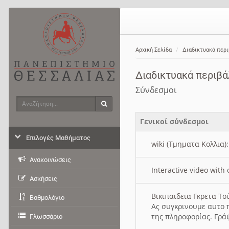
Αρχική Σελίδα
Διαδικτυακά περ
Διαδικτυακά περιβ
Σύνδεσμοι
Αναζήτηση
Αναζήτηση
Γενικοί σύνδεσμοι
Επιλογές Μαθήματος
wiki (Τμηματα Κολλια)
Ανακοινώσεις
Interactive video wit
Ασκήσεις
Βικιπαιδεια Γκρετα Τ
Βαθμολόγιο
Ας συγκρινουμε αυτο 
της πληροφορίας. Γρά
Γλωσσάριο