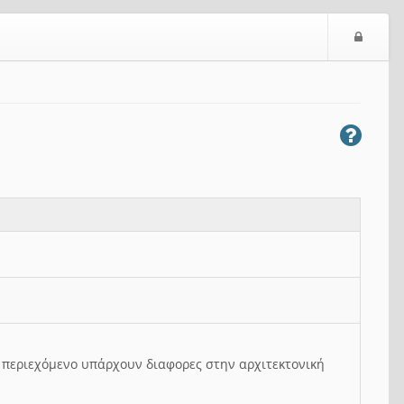
Ε
ί
σ
ο
δ
ο
ς
ο περιεχόμενο υπάρχουν διαφορες στην αρχιτεκτονική