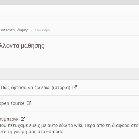
ιβάλλοντα μάθησης
Σύνδεσμοι
άλλοντα μάθησης
: Πώς έφτασα να ζω εδω; (ιστορια)
h open source
ούνμπεργκ
που πετυχαμε εμεις με αυτο εδω το wiki. Πέρα απο τη διαφορα στ
ψτε τη γνώμη σας στο edmodo