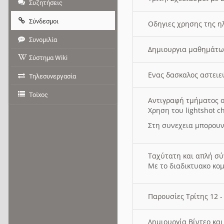
Συζητήσεις
Σύνδεσμοι
Οδηγιες χρησης της η
Συνομιλία
Δημιουργια μαθημάτω
Σύστημα Wiki
Ενας δασκαλος αστει
Τηλεσυνεργασία
Τοίχος
Αντιγραφή τμήματος ο
Χρηση του lightshot c
Στη συνεχεια μπορουν
Ταχύτατη και απλή σ
Με το διαδικτυακο κο
Παρουσίες Τρίτης 12 
Δημιουργία Βίντεο κα