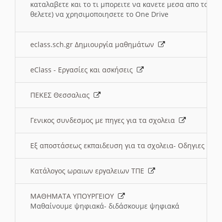
καταλαβετε και το τι μπορειτε να κανετε μεσα απο το σχο
θελετε) να χρησιμοποιησετε το One Drive
eclass.sch.gr Δημιουργία μαθημάτων
eClass - Εργασίες και ασκήσεις
ΠΕΚΕΣ Θεσσαλιας
Γενικος συνδεσμος με πηγες για τα σχολεια
Εξ αποστάσεως εκπαιδευση για τα σχολεια- Οδηγιες
Κατάλογος ωραιων εργαλειων ΤΠΕ
ΜΑΘΗΜΑΤΑ ΥΠΟΥΡΓΕΙΟΥ
Μαθαίνουμε ψηφιακά- διδάσκουμε ψηφιακά