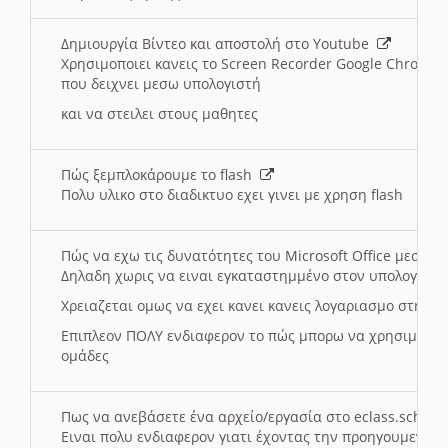
Δημιουργία Βίντεο και αποστολή στο Youtube
Χρησιμοποιει κανεις το Screen Recorder Google Chrome γ
που δειχνει μεσω υπολογιστή
και να στειλει στους μαθητες
Πώς ξεμπλοκάρουμε το flash
Πολυ υλικο στο διαδικτυο εχει γινει με χρηση flash
Πώς να εχω τις δυνατότητες του Microsoft Office μεσω 
Δηλαδη χωρις να ειναι εγκαταστημμένο στον υπολογιστή
Χρειαζεται ομως να εχει κανει κανεις λογαριασμο στη Mic
Επιπλεον ΠΟΛΥ ενδιαφερον το πώς μπορω να χρησιμοποι
ομάδες
Πως να ανεβάσετε ένα αρχείο/εργασία στο eclass.sch.gr
Ειναι πολυ ενδιαφερον γιατι έχοντας την προηγουμενη γ