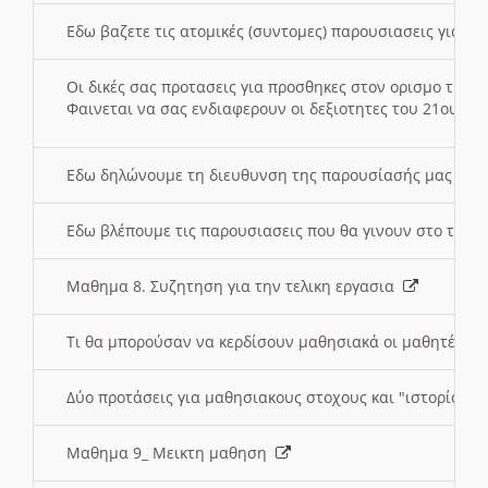
Εδω βαζετε τις ατομικές (συντομες) παρουσιασεις για κ
Οι δικές σας προτασεις για προσθηκες στον ορισμο της
Φαινεται να σας ενδιαφερουν οι δεξιοτητες του 21ου αι
Εδω δηλώνουμε τη διευθυνση της παρουσίασής μας στ
Εδω βλέπουμε τις παρουσιασεις που θα γινουν στο τμη
Μαθημα 8. Συζητηση για την τελικη εργασια
Τι θα μπορούσαν να κερδίσουν μαθησιακά οι μαθητές/τρ
Δύο προτάσεις για μαθησιακους στοχους και "ιστορία" μ
Μαθημα 9_ Μεικτη μαθηση