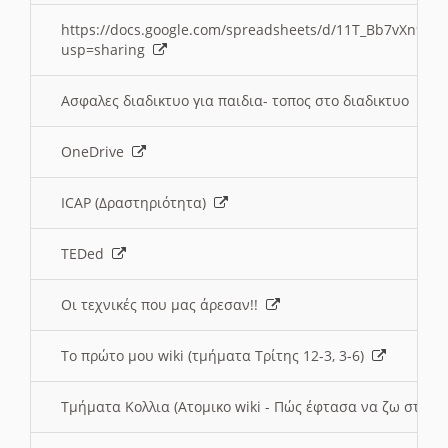
https://docs.google.com/spreadsheets/d/11T_Bb7vXn9
usp=sharing
Ασφαλες διαδικτυο για παιδια- τοπος στο διαδικτυο
OneDrive
ICAP (Δραστηριότητα)
TEDed
Οι τεχνικές που μας άρεσαν!!
Το πρώτο μου wiki (τμήματα Τρίτης 12-3, 3-6)
Τμήματα Κολλια (Ατομικο wiki - Πώς έφτασα να ζω στην 