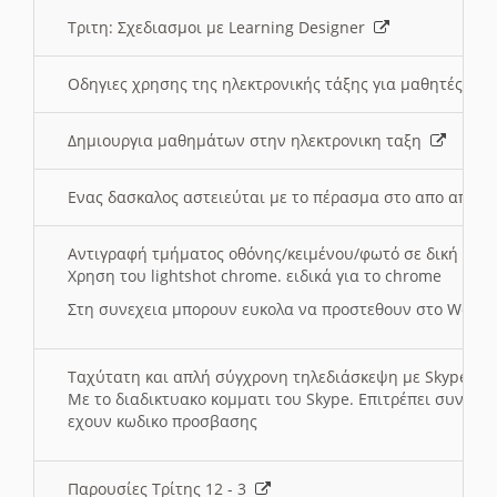
Τριτη: Σχεδιασμοι με Learning Designer
Οδηγιες χρησης της ηλεκτρονικής τάξης για μαθητές
Δημιουργια μαθημάτων στην ηλεκτρονικη ταξη
Ενας δασκαλος αστειεύται με το πέρασμα στο απο αποσ
Αντιγραφή τμήματος οθόνης/κειμένου/φωτό σε δική σας
Χρηση του lightshot chrome. ειδικά για το chrome
Στη συνεχεια μπορουν ευκολα να προστεθουν στο Word 
Ταχύτατη και απλή σύγχρονη τηλεδιάσκεψη με Skype
Με το διαδικτυακο κομματι του Skype. Επιτρέπει συνδε
εχουν κωδικο προσβασης
Παρουσίες Τρίτης 12 - 3