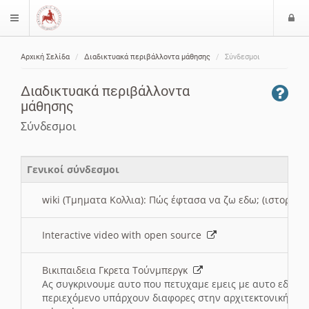
Ε
$langMenu
ί
Αρχική Σελίδα
Διαδικτυακά περιβάλλοντα μάθησης
Σύνδεσμοι
ο
ζήτηση
δ
Διαδικτυακά περιβάλλοντα
ο
μάθησης
ς
Σύνδεσμοι
Γενικοί σύνδεσμοι
wiki (Τμηματα Κολλια): Πώς έφτασα να ζω εδω; (ιστορια)
Interactive video with open source
Βικιπαιδεια Γκρετα Τούνμπεργκ
Ας συγκρινουμε αυτο που πετυχαμε εμεις με αυτο εδω το
περιεχόμενο υπάρχουν διαφορες στην αρχιτεκτονική της