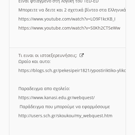
Ειναι φτιαγμενο στη λογικη του TED-ED
Μπορειτε να δειτε και 2 σχετικά βίντεο στα Ελληνικά:
https://www.youtube.com/watch?v=LO9F1kcKB_I
https://www.youtube.com/watch?v=S0Kh2CT5eWw
Τι ειναι οι ιστοεξερευνήσεις;
Ωραίο και αυτο:
https://blogs.sch.gr/pekesipeir1821/ypostiriktiko-yliko/is
Παραδειγμα απο σχολείο:
https://www.kanasi.edu.gr/webquest/
Παράδειγμα που μπορούμε να εφαρμόσουμε
http://users.sch.gr/skoukou/my_webquest.htm