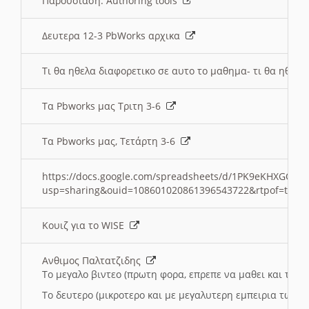
Παρουσιαση: Authoring tools
Δευτερα 12-3 PbWorks αρχικα
Τι θα ηθελα διαφορετικο σε αυτο το μαθημα- τι θα ηθελα
Τα Pbworks μας Τριτη 3-6
Τα Pbworks μας, Τετάρτη 3-6
https://docs.google.com/spreadsheets/d/1PK9eKHXGOJLZ
usp=sharing&ouid=108601020861396543722&rtpof=true
Κουιζ για το WISE
Ανθιμος Παλτατζιδης
Το μεγαλο βιντεο (πρωτη φορα, επρεπε να μαθει και το C
Το δευτερο (μικροτερο και με μεγαλυτερη εμπειρια τωρα)