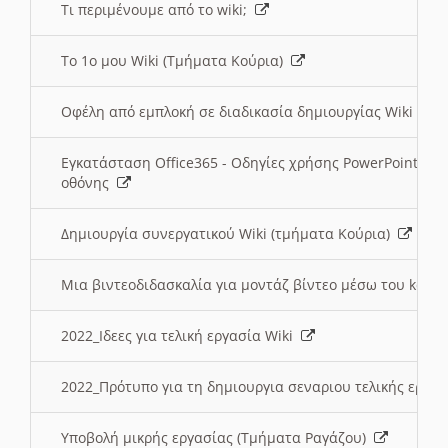
Τι περιμένουμε από το wiki;
Το 1ο μου Wiki (Τμήματα Κούρια)
Οφέλη από εμπλοκή σε διαδικασία δημιουργίας Wiki (Τ
Εγκατάσταση Office365 - Οδηγίες χρήσης PowerPoint γι
οθόνης
Δημιουργία συνεργατικού Wiki (τμήματα Κούρια)
Μια βιντεοδιδασκαλία για μοντάζ βίντεο μέσω του kden
2022_Ιδεες για τελική εργασία Wiki
2022_Πρότυπο για τη δημιουργια σεναριου τελικής εργα
Υποβολή μικρής εργασίας (Τμήματα Ραγάζου)