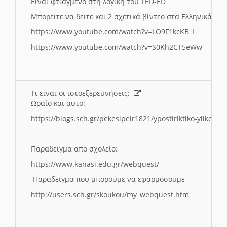
Ειναι φτιαγμενο στη λογικη του TED-ED
Μπορειτε να δειτε και 2 σχετικά βίντεο στα Ελληνικά:
https://www.youtube.com/watch?v=LO9F1kcKB_I
https://www.youtube.com/watch?v=S0Kh2CT5eWw
Τι ειναι οι ιστοεξερευνήσεις;
Ωραίο και αυτο:
https://blogs.sch.gr/pekesipeir1821/ypostiriktiko-yliko/is
Παραδειγμα απο σχολείο:
https://www.kanasi.edu.gr/webquest/
Παράδειγμα που μπορούμε να εφαρμόσουμε
http://users.sch.gr/skoukou/my_webquest.htm