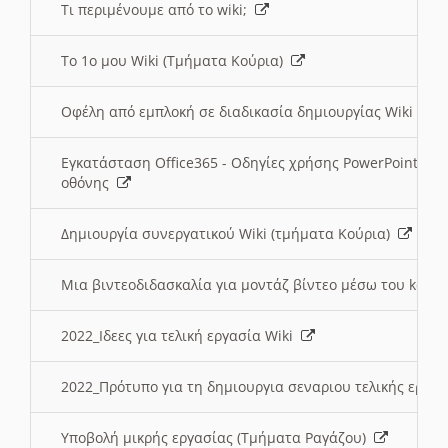
Τι περιμένουμε από το wiki;
Το 1ο μου Wiki (Τμήματα Κούρια)
Οφέλη από εμπλοκή σε διαδικασία δημιουργίας Wiki (Τ
Εγκατάσταση Office365 - Οδηγίες χρήσης PowerPoint γι
οθόνης
Δημιουργία συνεργατικού Wiki (τμήματα Κούρια)
Μια βιντεοδιδασκαλία για μοντάζ βίντεο μέσω του kden
2022_Ιδεες για τελική εργασία Wiki
2022_Πρότυπο για τη δημιουργια σεναριου τελικής εργα
Υποβολή μικρής εργασίας (Τμήματα Ραγάζου)