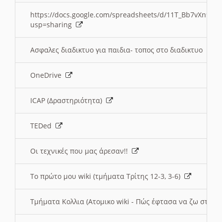
https://docs.google.com/spreadsheets/d/11T_Bb7vXn9
usp=sharing
Ασφαλες διαδικτυο για παιδια- τοπος στο διαδικτυο
OneDrive
ICAP (Δραστηριότητα)
TEDed
Οι τεχνικές που μας άρεσαν!!
Το πρώτο μου wiki (τμήματα Τρίτης 12-3, 3-6)
Τμήματα Κολλια (Ατομικο wiki - Πώς έφτασα να ζω στην 