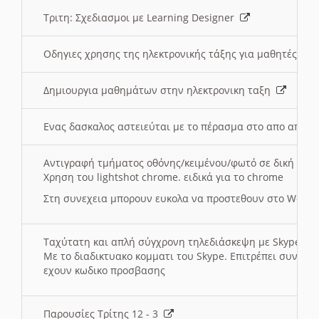
Τριτη: Σχεδιασμοι με Learning Designer
Οδηγιες χρησης της ηλεκτρονικής τάξης για μαθητές
Δημιουργια μαθημάτων στην ηλεκτρονικη ταξη
Ενας δασκαλος αστειεύται με το πέρασμα στο απο αποσ
Αντιγραφή τμήματος οθόνης/κειμένου/φωτό σε δική σας
Χρηση του lightshot chrome. ειδικά για το chrome
Στη συνεχεια μπορουν ευκολα να προστεθουν στο Word 
Ταχύτατη και απλή σύγχρονη τηλεδιάσκεψη με Skype
Με το διαδικτυακο κομματι του Skype. Επιτρέπει συνδε
εχουν κωδικο προσβασης
Παρουσίες Τρίτης 12 - 3