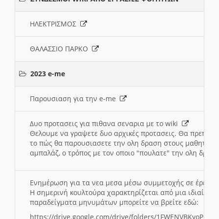
ΗΛΕΚΤΡΙΣΜΟΣ
ΘΑΛΑΣΣΙΟ ΠΑΡΚΟ
2023 e-me
Παρουσιαση για την e-me
Δυο προτασεις για πιθανα σεναρια με το wiki
Θελουμε να γραψετε δυο αρχικές προτασεις. Θα πρεπει 
το πώς θα παρουσιασετε την ολη δραση στους μαθητες και
αμπαλάζ, ο τρόπος με τον οποιο "πουλατε" την ολη δραση
Ενημέρωση για τα νεα μεσα μέσω συμμετοχής σε έρευ
Η σημερινή κουλτούρα χαρακτηρίζεται από μια ιδιαίτερ
παραδείγματα μηνυμάτων μπορείτε να βρείτε εδώ:
https://drive.google.com/drive/folders/1FWENVBKyoPox