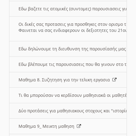
Εδω βαζετε τις ατομικές (συντομες) παρουσιασεις για κ
Οι δικές σας προτασεις για προσθηκες στον ορισμο της
Φαινεται να σας ενδιαφερουν οι δεξιοτητες του 21ου αι
Εδω δηλώνουμε τη διευθυνση της παρουσίασής μας στ
Εδω βλέπουμε τις παρουσιασεις που θα γινουν στο τμη
Μαθημα 8. Συζητηση για την τελικη εργασια
Τι θα μπορούσαν να κερδίσουν μαθησιακά οι μαθητές/τρ
Δύο προτάσεις για μαθησιακους στοχους και "ιστορία" μ
Μαθημα 9_ Μεικτη μαθηση