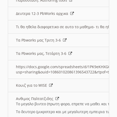
Παρουσιαση: Authoring tools
Δευτερα 12-3 PbWorks αρχικα
Τι θα ηθελα διαφορετικο σε αυτο το μαθημα- τι θα ηθελα
Τα Pbworks μας Τριτη 3-6
Τα Pbworks μας, Τετάρτη 3-6
https://docs.google.com/spreadsheets/d/1PK9eKHXGOJLZ
usp=sharing&ouid=108601020861396543722&rtpof=true
Κουιζ για το WISE
Ανθιμος Παλτατζιδης
Το μεγαλο βιντεο (πρωτη φορα, επρεπε να μαθει και το C
Το δευτερο (μικροτερο και με μεγαλυτερη εμπειρια τωρα)