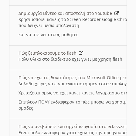
Δημιουργία Βίντεο και αποστολή στο Youtube
Χρησιμοποιει κανεις το Screen Recorder Google Chrome γ
που δειχνει μεσω υπολογιστή
και να στειλει στους μαθητες
Πώς ξεμπλοκάρουμε το flash
Πολυ υλικο στο διαδικτυο εχει γινει με χρηση flash
Πώς να εχω τις δυνατότητες του Microsoft Office μεσω 
Δηλαδη χωρις να ειναι εγκαταστημμένο στον υπολογιστή
Χρειαζεται ομως να εχει κανει κανεις λογαριασμο στη Mic
Επιπλεον ΠΟΛΥ ενδιαφερον το πώς μπορω να χρησιμοποι
ομάδες
Πως να ανεβάσετε ένα αρχείο/εργασία στο eclass.sch.gr
Ειναι πολυ ενδιαφερον γιατι έχοντας την προηγουμενη γ