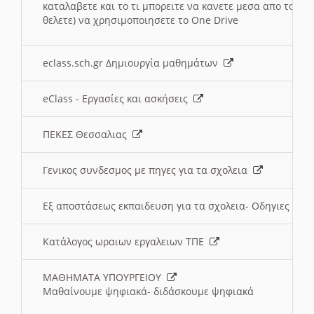
καταλαβετε και το τι μπορειτε να κανετε μεσα απο το σχο
θελετε) να χρησιμοποιησετε το One Drive
eclass.sch.gr Δημιουργία μαθημάτων
eClass - Εργασίες και ασκήσεις
ΠΕΚΕΣ Θεσσαλιας
Γενικος συνδεσμος με πηγες για τα σχολεια
Εξ αποστάσεως εκπαιδευση για τα σχολεια- Οδηγιες
Κατάλογος ωραιων εργαλειων ΤΠΕ
ΜΑΘΗΜΑΤΑ ΥΠΟΥΡΓΕΙΟΥ
Μαθαίνουμε ψηφιακά- διδάσκουμε ψηφιακά