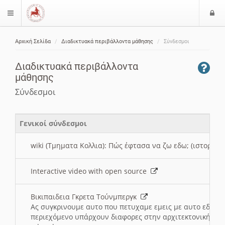
Ε
$langMenu
ί
Αρχική Σελίδα
Διαδικτυακά περιβάλλοντα μάθησης
Σύνδεσμοι
ο
ζήτηση
δ
Διαδικτυακά περιβάλλοντα
ο
μάθησης
ς
Σύνδεσμοι
Γενικοί σύνδεσμοι
wiki (Τμηματα Κολλια): Πώς έφτασα να ζω εδω; (ιστορια)
Interactive video with open source
Βικιπαιδεια Γκρετα Τούνμπεργκ
Ας συγκρινουμε αυτο που πετυχαμε εμεις με αυτο εδω το
περιεχόμενο υπάρχουν διαφορες στην αρχιτεκτονική της