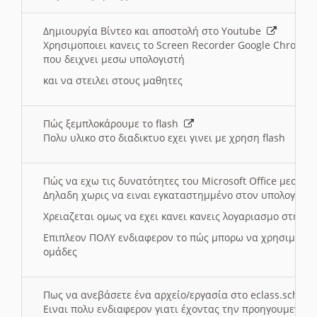
Δημιουργία Βίντεο και αποστολή στο Youtube
Χρησιμοποιει κανεις το Screen Recorder Google Chrome γ
που δειχνει μεσω υπολογιστή
και να στειλει στους μαθητες
Πώς ξεμπλοκάρουμε το flash
Πολυ υλικο στο διαδικτυο εχει γινει με χρηση flash
Πώς να εχω τις δυνατότητες του Microsoft Office μεσω 
Δηλαδη χωρις να ειναι εγκαταστημμένο στον υπολογιστή
Χρειαζεται ομως να εχει κανει κανεις λογαριασμο στη Mic
Επιπλεον ΠΟΛΥ ενδιαφερον το πώς μπορω να χρησιμοποι
ομάδες
Πως να ανεβάσετε ένα αρχείο/εργασία στο eclass.sch.gr
Ειναι πολυ ενδιαφερον γιατι έχοντας την προηγουμενη γ