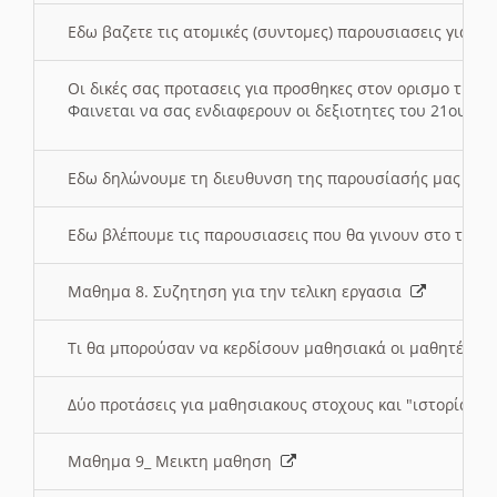
Εδω βαζετε τις ατομικές (συντομες) παρουσιασεις για κ
Οι δικές σας προτασεις για προσθηκες στον ορισμο της
Φαινεται να σας ενδιαφερουν οι δεξιοτητες του 21ου αι
Εδω δηλώνουμε τη διευθυνση της παρουσίασής μας στ
Εδω βλέπουμε τις παρουσιασεις που θα γινουν στο τμη
Μαθημα 8. Συζητηση για την τελικη εργασια
Τι θα μπορούσαν να κερδίσουν μαθησιακά οι μαθητές/τρ
Δύο προτάσεις για μαθησιακους στοχους και "ιστορία" μ
Μαθημα 9_ Μεικτη μαθηση