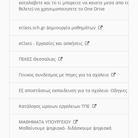
καταλαβετε και το τι μπορειτε να κανετε μεσα απο το σχο
θελετε) να χρησιμοποιησετε το One Drive
eclass.sch.gr Δημιουργία μαθημάτων
eClass - Εργασίες και ασκήσεις
ΠΕΚΕΣ Θεσσαλιας
Γενικος συνδεσμος με πηγες για τα σχολεια
Εξ αποστάσεως εκπαιδευση για τα σχολεια- Οδηγιες
Κατάλογος ωραιων εργαλειων ΤΠΕ
ΜΑΘΗΜΑΤΑ ΥΠΟΥΡΓΕΙΟΥ
Μαθαίνουμε ψηφιακά- διδάσκουμε ψηφιακά