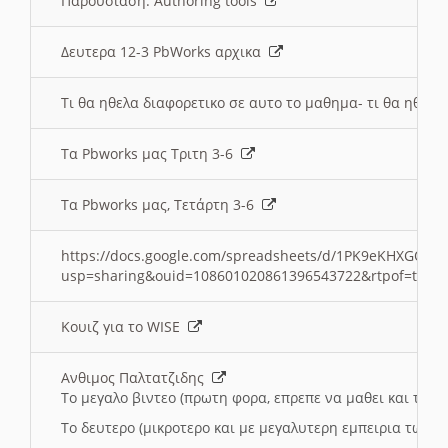
Παρουσιαση: Authoring tools
Δευτερα 12-3 PbWorks αρχικα
Τι θα ηθελα διαφορετικο σε αυτο το μαθημα- τι θα ηθελα
Τα Pbworks μας Τριτη 3-6
Τα Pbworks μας, Τετάρτη 3-6
https://docs.google.com/spreadsheets/d/1PK9eKHXGOJLZ
usp=sharing&ouid=108601020861396543722&rtpof=true
Κουιζ για το WISE
Ανθιμος Παλτατζιδης
Το μεγαλο βιντεο (πρωτη φορα, επρεπε να μαθει και το C
Το δευτερο (μικροτερο και με μεγαλυτερη εμπειρια τωρα)