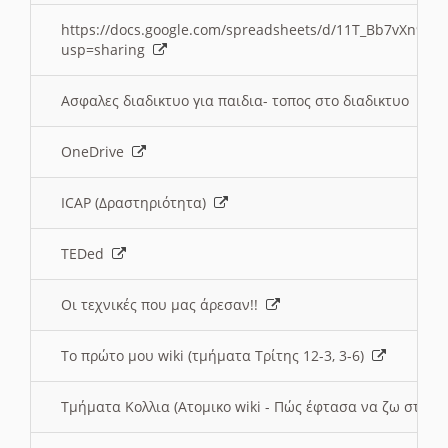
https://docs.google.com/spreadsheets/d/11T_Bb7vXn9
usp=sharing
Ασφαλες διαδικτυο για παιδια- τοπος στο διαδικτυο
OneDrive
ICAP (Δραστηριότητα)
TEDed
Οι τεχνικές που μας άρεσαν!!
Το πρώτο μου wiki (τμήματα Τρίτης 12-3, 3-6)
Τμήματα Κολλια (Ατομικο wiki - Πώς έφτασα να ζω στην 