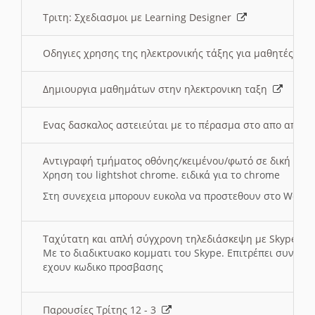
Τριτη: Σχεδιασμοι με Learning Designer
Οδηγιες χρησης της ηλεκτρονικής τάξης για μαθητές
Δημιουργια μαθημάτων στην ηλεκτρονικη ταξη
Ενας δασκαλος αστειεύται με το πέρασμα στο απο αποσ
Αντιγραφή τμήματος οθόνης/κειμένου/φωτό σε δική σας
Χρηση του lightshot chrome. ειδικά για το chrome
Στη συνεχεια μπορουν ευκολα να προστεθουν στο Word 
Ταχύτατη και απλή σύγχρονη τηλεδιάσκεψη με Skype
Με το διαδικτυακο κομματι του Skype. Επιτρέπει συνδε
εχουν κωδικο προσβασης
Παρουσίες Τρίτης 12 - 3