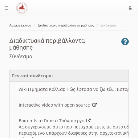
Ε
$langMenu
ί
Αρχική Σελίδα
Διαδικτυακά περιβάλλοντα μάθησης
Σύνδεσμοι
ο
ζήτηση
δ
Διαδικτυακά περιβάλλοντα
ο
μάθησης
ς
Σύνδεσμοι
Γενικοί σύνδεσμοι
wiki (Τμηματα Κολλια): Πώς έφτασα να ζω εδω; (ιστορια)
Interactive video with open source
Βικιπαιδεια Γκρετα Τούνμπεργκ
Ας συγκρινουμε αυτο που πετυχαμε εμεις με αυτο εδω το
περιεχόμενο υπάρχουν διαφορες στην αρχιτεκτονική της