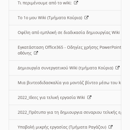
Τι περιμένουμε από το wiki;
Το 1ο μου Wiki (Τμήματα Κούρια)
Οφέλη από εμπλοκή σε διαδικασία δημιουργίας Wiki (Τ
Εγκατάσταση Office365 - Οδηγίες χρήσης PowerPoint γι
οθόνης
Δημιουργία συνεργατικού Wiki (τμήματα Κούρια)
Μια βιντεοδιδασκαλία για μοντάζ βίντεο μέσω του kden
2022_Ιδεες για τελική εργασία Wiki
2022_Πρότυπο για τη δημιουργια σεναριου τελικής εργα
Υποβολή μικρής εργασίας (Τμήματα Ραγάζου)