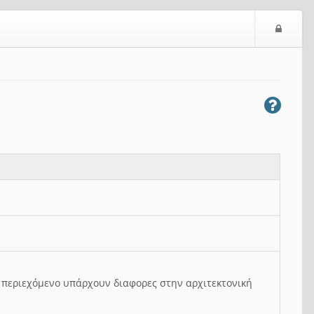
Ε
ί
σ
ο
δ
ο
ς
ο περιεχόμενο υπάρχουν διαφορες στην αρχιτεκτονική