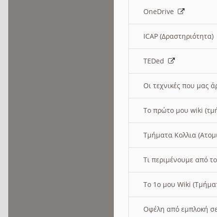
OneDrive
ICAP (Δραστηριότητα
TEDed
Οι τεχνικές που μας 
Το πρώτο μου wiki (τμ
Τμήματα Κολλια (Ατομ
Τι περιμένουμε από το
Το 1ο μου Wiki (Τμήμ
Οφέλη από εμπλοκή σε