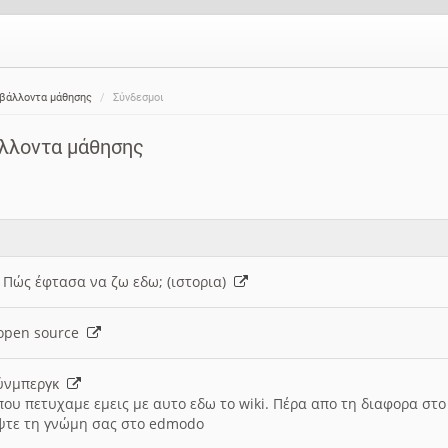
ιβάλλοντα μάθησης
Σύνδεσμοι
άλλοντα μάθησης
: Πώς έφτασα να ζω εδω; (ιστορια)
h open source
ούνμπεργκ
που πετυχαμε εμεις με αυτο εδω το wiki. Πέρα απο τη διαφορα στ
ψτε τη γνώμη σας στο edmodo