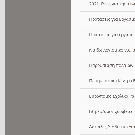
2021_Ιδεες για την τε
Προτασεις για Εργασι
Προτάσεις για εργασ
Να δω Λογισμικο για 
Παρουσιαση παλαιων 
Περιφερειακο Κεντρο
Ευρωπαικο Σχολικο 
https://docs.google
Ασφαλες διαδικτυο γι