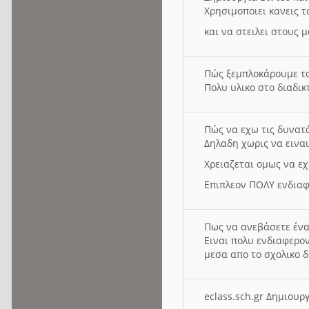
Χρησιμοποιει κανεις τ
και να στειλει στους 
Πώς ξεμπλοκάρουμε τ
Πολυ υλικο στο διαδικτ
Πώς να εχω τις δυνατ
Δηλαδη χωρις να εινα
Χρειαζεται ομως να εχ
Επιπλεον ΠΟΛΥ ενδιαφ
Πως να ανεβάσετε ένα
Ειναι πολυ ενδιαφερον
μεσα απο το σχολικο δ
eclass.sch.gr Δημιο