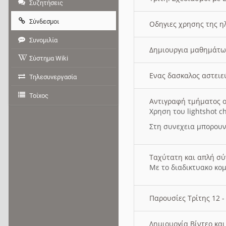
Συζητήσεις
Σύνδεσμοι
Οδηγιες χρησης της η
Συνομιλία
Δημιουργια μαθημάτω
Σύστημα Wiki
Ενας δασκαλος αστει
Τηλεσυνεργασία
Τοίχος
Αντιγραφή τμήματος ο
Χρηση του lightshot c
Στη συνεχεια μπορουν
Ταχύτατη και απλή σ
Με το διαδικτυακο κο
Παρουσίες Τρίτης 12 
Δημιουργία Βίντεο κα