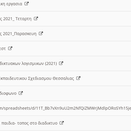
λικη εργασια
ες 2021_ Τεταρτη
ίες 2021_Παρασκευη
τεστ
δικτυακων λογισμικων (2021)
 Εκπαιδευτικου Σχεδιασμου Θεσσαλιας
Ραδιοφωνο
.com/spreadsheets/d/11T_Bb7vXn9uU2m2NfQiZMWrjMdlpORoSYh15j
α παιδια- τοπος στο διαδικτυο