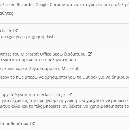
ο Screen Recorder Google Chrome για να καταγράψει μια διαλεξη 
μαθητες
ο flash
υο εχει γινει με χρηση flash
ότητες του Microsoft Office μεσω διαδικτυου
ι εγκαταστημμένο στον υπολογιστή μου
ει κανει κανεις λογαριασμο στη Microsoft
ερον το πώς μπορω να χρησιμοποιησω το Outlook για να δημιου
 αρχείο/εργασία στο eclass.sch.gr
 γιατι έχοντας την προηγουμενη γνωση του google drive μπορειτε 
ικτυο αλλα και το πώς μπορειτε (αν θελετε) να χρησιμοποιησετε το
υργία μαθημάτων