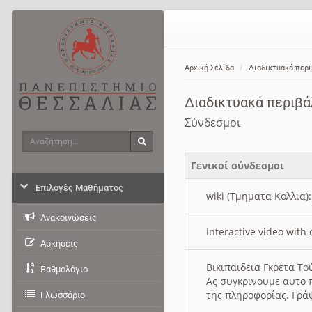
Αρχική Σελίδα
Διαδικτυακά περ
Διαδικτυακά περιβ
Σύνδεσμοι
Αναζήτηση
Αναζήτηση
Γενικοί σύνδεσμοι
Επιλογές Μαθήματος
wiki (Τμηματα Κολλια)
Ανακοινώσεις
Interactive video wit
Ασκήσεις
Βικιπαιδεια Γκρετα Τ
Βαθμολόγιο
Ας συγκρινουμε αυτο 
της πληροφορίας. Γρά
Γλωσσάριο