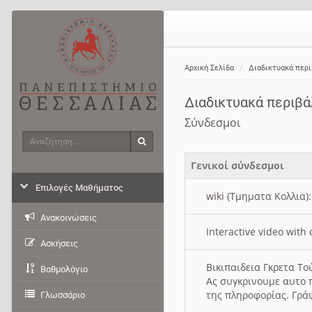
Αρχική Σελίδα
Διαδικτυακά περ
Διαδικτυακά περιβ
Σύνδεσμοι
Αναζήτηση
Αναζήτηση
Γενικοί σύνδεσμοι
Επιλογές Μαθήματος
wiki (Τμηματα Κολλια)
Ανακοινώσεις
Interactive video wit
Ασκήσεις
Βικιπαιδεια Γκρετα Τ
Βαθμολόγιο
Ας συγκρινουμε αυτο 
της πληροφορίας. Γρά
Γλωσσάριο