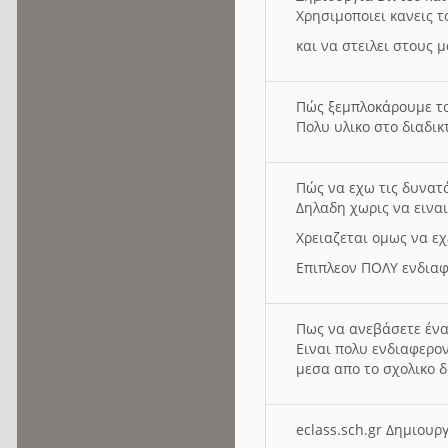
Χρησιμοποιει κανεις τ
και να στειλει στους 
Πώς ξεμπλοκάρουμε τ
Πολυ υλικο στο διαδικτ
Πώς να εχω τις δυνατ
Δηλαδη χωρις να εινα
Χρειαζεται ομως να εχ
Επιπλεον ΠΟΛΥ ενδιαφ
Πως να ανεβάσετε ένα
Ειναι πολυ ενδιαφερον
μεσα απο το σχολικο δ
eclass.sch.gr Δημιο