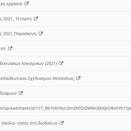
λικη εργασια
ες 2021_ Τεταρτη
ίες 2021_Παρασκευη
τεστ
δικτυακων λογισμικων (2021)
 Εκπαιδευτικου Σχεδιασμου Θεσσαλιας
Ραδιοφωνο
.com/spreadsheets/d/11T_Bb7vXn9uU2m2NfQiZMWrjMdlpORoSYh15j
α παιδια- τοπος στο διαδικτυο