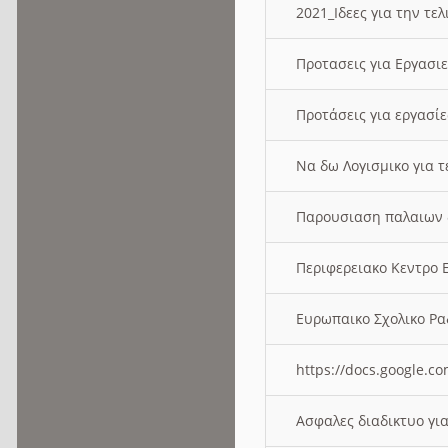
2021_Ιδεες για την τε
Προτασεις για Εργασι
Προτάσεις για εργασ
Να δω Λογισμικο για 
Παρουσιαση παλαιων 
Περιφερειακο Κεντρο
Ευρωπαικο Σχολικο 
https://docs.google
Ασφαλες διαδικτυο γι