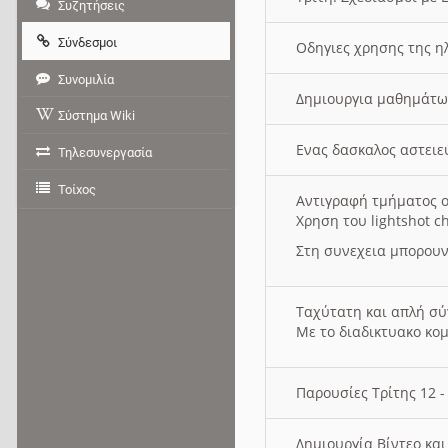
Συζητήσεις
Σύνδεσμοι
Οδηγιες χρησης της η
Συνομιλία
Δημιουργια μαθημάτω
Σύστημα Wiki
Ενας δασκαλος αστει
Τηλεσυνεργασία
Τοίχος
Αντιγραφή τμήματος ο
Χρηση του lightshot c
Στη συνεχεια μπορουν
Ταχύτατη και απλή σ
Με το διαδικτυακο κο
Παρουσίες Τρίτης 12 
Δημιουργία Βίντεο κα