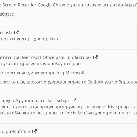
ο Screen Recorder Google Chrome για να καταγράψει μια διαλεξη 
μαθητες
ο flash
υο εχει γινει με χρηση flash
ότητες του Microsoft Office μεσω διαδικτυου
ι εγκαταστημμένο στον υπολογιστή μου
ει κανει κανεις λογαριασμο στη Microsoft
ερον το πώς μπορω να χρησιμοποιησω το Outlook για να δημιου
 αρχείο/εργασία στο eclass.sch.gr
 γιατι έχοντας την προηγουμενη γνωση του google drive μπορειτε 
ικτυο αλλα και το πώς μπορειτε (αν θελετε) να χρησιμοποιησετε το
υργία μαθημάτων