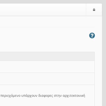
Ε
ί
σ
ο
δ
ο
ς
ο περιεχόμενο υπάρχουν διαφορες στην αρχιτεκτονική