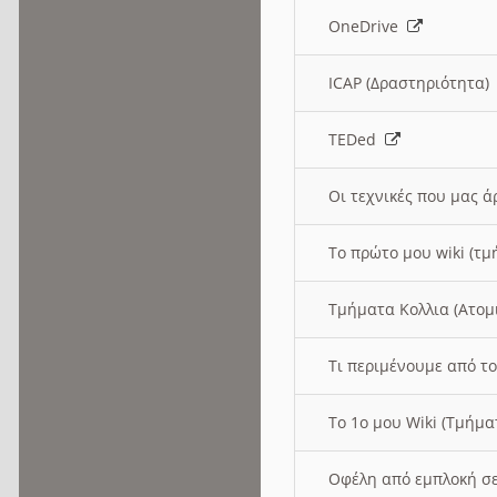
OneDrive
ICAP (Δραστηριότητα
TEDed
Οι τεχνικές που μας 
Το πρώτο μου wiki (τμ
Τμήματα Κολλια (Ατομ
Τι περιμένουμε από το
Το 1ο μου Wiki (Τμήμ
Οφέλη από εμπλοκή σε