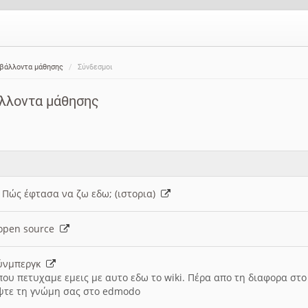
ιβάλλοντα μάθησης
Σύνδεσμοι
άλλοντα μάθησης
: Πώς έφτασα να ζω εδω; (ιστορια)
h open source
ούνμπεργκ
που πετυχαμε εμεις με αυτο εδω το wiki. Πέρα απο τη διαφορα στ
ψτε τη γνώμη σας στο edmodo