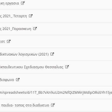
λικη εργασια
ες 2021_ Τεταρτη
ίες 2021_Παρασκευη
τεστ
δικτυακων λογισμικων (2021)
 Εκπαιδευτικου Σχεδιασμου Θεσσαλιας
Ραδιοφωνο
.com/spreadsheets/d/11T_Bb7vXn9uU2m2NfQiZMWrjMdlpORoSYh15j
α παιδια- τοπος στο διαδικτυο