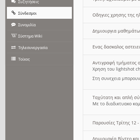
Συζητήσεις
Σύνδεσμοι
Οδηγιες χρησης της η
Συνομιλία
Δημιουργια μαθημάτω
Σύστημα Wiki
Ενας δασκαλος αστει
Τηλεσυνεργασία
Τοίχος
Αντιγραφή τμήματος ο
Χρηση του lightshot c
Στη συνεχεια μπορουν
Ταχύτατη και απλή σ
Με το διαδικτυακο κο
Παρουσίες Τρίτης 12 
Δημιουργία Βίντεο κα