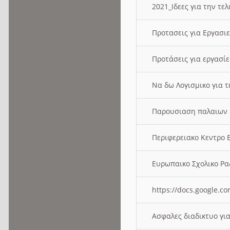
2021_Ιδεες για την τε
Προτασεις για Εργασι
Προτάσεις για εργασ
Να δω Λογισμικο για 
Παρουσιαση παλαιων 
Περιφερειακο Κεντρο
Ευρωπαικο Σχολικο 
https://docs.google
Ασφαλες διαδικτυο γι