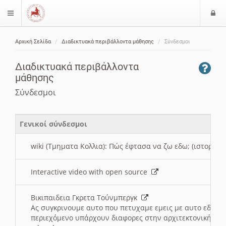
Ε
$langMenu
ί
Αρχική Σελίδα
Διαδικτυακά περιβάλλοντα μάθησης
Σύνδεσμοι
ο
ζήτηση
δ
Διαδικτυακά περιβάλλοντα
ο
μάθησης
ς
Σύνδεσμοι
Γενικοί σύνδεσμοι
wiki (Τμηματα Κολλια): Πώς έφτασα να ζω εδω; (ιστορια)
Interactive video with open source
Βικιπαιδεια Γκρετα Τούνμπεργκ
Ας συγκρινουμε αυτο που πετυχαμε εμεις με αυτο εδω το
περιεχόμενο υπάρχουν διαφορες στην αρχιτεκτονική της