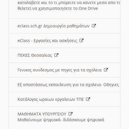
καταλαβετε και το τι μπορειτε να κανετε μεσα απο το σχο
θελετε) να χρησιμοποιησετε το One Drive
eclass.sch.gr Δημιουργία μαθημάτων
eClass - Εργασίες και ασκήσεις
ΠΕΚΕΣ Θεσσαλιας
Γενικος συνδεσμος με πηγες για τα σχολεια
Εξ αποστάσεως εκπαιδευση για τα σχολεια- Οδηγιες
Κατάλογος ωραιων εργαλειων ΤΠΕ
ΜΑΘΗΜΑΤΑ ΥΠΟΥΡΓΕΙΟΥ
Μαθαίνουμε ψηφιακά- διδάσκουμε ψηφιακά