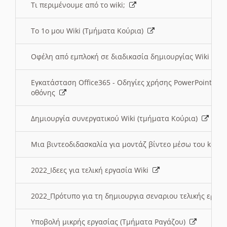
Τι περιμένουμε από το wiki;
Το 1ο μου Wiki (Τμήματα Κούρια)
Οφέλη από εμπλοκή σε διαδικασία δημιουργίας Wiki (Τ
Εγκατάσταση Office365 - Οδηγίες χρήσης PowerPoint γι
οθόνης
Δημιουργία συνεργατικού Wiki (τμήματα Κούρια)
Μια βιντεοδιδασκαλία για μοντάζ βίντεο μέσω του kden
2022_Ιδεες για τελική εργασία Wiki
2022_Πρότυπο για τη δημιουργια σεναριου τελικής εργα
Υποβολή μικρής εργασίας (Τμήματα Ραγάζου)