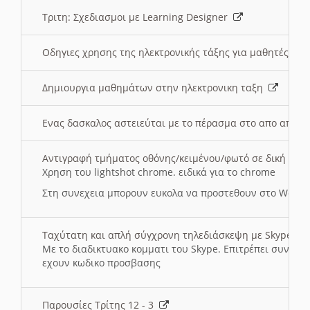
Τριτη: Σχεδιασμοι με Learning Designer
Οδηγιες χρησης της ηλεκτρονικής τάξης για μαθητές
Δημιουργια μαθημάτων στην ηλεκτρονικη ταξη
Ενας δασκαλος αστειεύται με το πέρασμα στο απο αποσ
Αντιγραφή τμήματος οθόνης/κειμένου/φωτό σε δική σας
Χρηση του lightshot chrome. ειδικά για το chrome
Στη συνεχεια μπορουν ευκολα να προστεθουν στο Word 
Ταχύτατη και απλή σύγχρονη τηλεδιάσκεψη με Skype
Με το διαδικτυακο κομματι του Skype. Επιτρέπει συνδε
εχουν κωδικο προσβασης
Παρουσίες Τρίτης 12 - 3