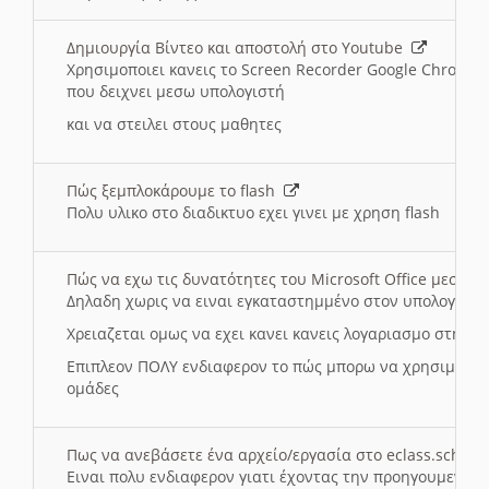
Δημιουργία Βίντεο και αποστολή στο Youtube
Χρησιμοποιει κανεις το Screen Recorder Google Chrome γ
που δειχνει μεσω υπολογιστή
και να στειλει στους μαθητες
Πώς ξεμπλοκάρουμε το flash
Πολυ υλικο στο διαδικτυο εχει γινει με χρηση flash
Πώς να εχω τις δυνατότητες του Microsoft Office μεσω 
Δηλαδη χωρις να ειναι εγκαταστημμένο στον υπολογιστή
Χρειαζεται ομως να εχει κανει κανεις λογαριασμο στη Mic
Επιπλεον ΠΟΛΥ ενδιαφερον το πώς μπορω να χρησιμοποι
ομάδες
Πως να ανεβάσετε ένα αρχείο/εργασία στο eclass.sch.gr
Ειναι πολυ ενδιαφερον γιατι έχοντας την προηγουμενη γ