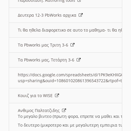
Παρουσιαση: Authoring tools
Δευτερα 12-3 PbWorks αρχικα
Τι θα ηθελα διαφορετικο σε αυτο το μαθημα- τι θα ηθελα
Τα Pbworks μας Τριτη 3-6
Τα Pbworks μας, Τετάρτη 3-6
https://docs.google.com/spreadsheets/d/1PK9eKHXGOJLZ
usp=sharing&ouid=108601020861396543722&rtpof=true
Κουιζ για το WISE
Ανθιμος Παλτατζιδης
Το μεγαλο βιντεο (πρωτη φορα, επρεπε να μαθει και το C
Το δευτερο (μικροτερο και με μεγαλυτερη εμπειρια τωρα)