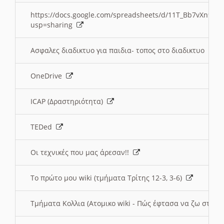
https://docs.google.com/spreadsheets/d/11T_Bb7vXn9
usp=sharing
Ασφαλες διαδικτυο για παιδια- τοπος στο διαδικτυο
OneDrive
ICAP (Δραστηριότητα)
TEDed
Οι τεχνικές που μας άρεσαν!!
Το πρώτο μου wiki (τμήματα Τρίτης 12-3, 3-6)
Τμήματα Κολλια (Ατομικο wiki - Πώς έφτασα να ζω στην 