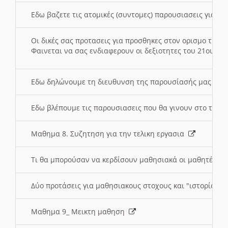
Εδω βαζετε τις ατομικές (συντομες) παρουσιασεις για κ
Οι δικές σας προτασεις για προσθηκες στον ορισμο της
Φαινεται να σας ενδιαφερουν οι δεξιοτητες του 21ου αι
Εδω δηλώνουμε τη διευθυνση της παρουσίασής μας στ
Εδω βλέπουμε τις παρουσιασεις που θα γινουν στο τμη
Μαθημα 8. Συζητηση για την τελικη εργασια
Τι θα μπορούσαν να κερδίσουν μαθησιακά οι μαθητές/τρ
Δύο προτάσεις για μαθησιακους στοχους και "ιστορία" μ
Μαθημα 9_ Μεικτη μαθηση