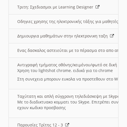
Τριτη: Σχεδιασμοι με Learning Designer
Οδηγιες χρησης της ηλεκτρονικής τάξης για μαθητές
Δημιουργια μαθημάτων στην ηλεκτρονικη ταξη
Ενας δασκαλος αστειεύται με το πέρασμα στο απο αποσ
Αντιγραφή τμήματος οθόνης/κειμένου/φωτό σε δική σας
Χρηση του lightshot chrome. ειδικά για το chrome
Στη συνεχεια μπορουν ευκολα να προστεθουν στο Word 
Ταχύτατη και απλή σύγχρονη τηλεδιάσκεψη με Skype
Με το διαδικτυακο κομματι του Skype. Επιτρέπει συνδε
εχουν κωδικο προσβασης
Παρουσίες Τρίτης 12 - 3