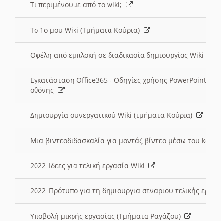
Τι περιμένουμε από το wiki;
Το 1ο μου Wiki (Τμήματα Κούρια)
Οφέλη από εμπλοκή σε διαδικασία δημιουργίας Wiki (Τ
Εγκατάσταση Office365 - Οδηγίες χρήσης PowerPoint γι
οθόνης
Δημιουργία συνεργατικού Wiki (τμήματα Κούρια)
Μια βιντεοδιδασκαλία για μοντάζ βίντεο μέσω του kden
2022_Ιδεες για τελική εργασία Wiki
2022_Πρότυπο για τη δημιουργια σεναριου τελικής εργα
Υποβολή μικρής εργασίας (Τμήματα Ραγάζου)