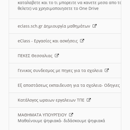
καταλαβετε και το τι μπορειτε να κανετε μεσα απο το σχο
θελετε) να χρησιμοποιησετε το One Drive
eclass.sch.gr Δημιουργία μαθημάτων
eClass - Εργασίες και ασκήσεις
ΠΕΚΕΣ Θεσσαλιας
Γενικος συνδεσμος με πηγες για τα σχολεια
Εξ αποστάσεως εκπαιδευση για τα σχολεια- Οδηγιες
Κατάλογος ωραιων εργαλειων ΤΠΕ
ΜΑΘΗΜΑΤΑ ΥΠΟΥΡΓΕΙΟΥ
Μαθαίνουμε ψηφιακά- διδάσκουμε ψηφιακά