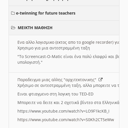
e-twinning for future teachers
ΜΕΙΚΤΗ ΜΑΘΗΣΗ
Ενα αλλο λογισμικο (εκτος απο το google recorder) για 
Χρησιμο για μια αντεστραμμένη ταξη
"
To Screencast-O-Matic είναι ένα πολύ ελαφρύ και βασικ
υπολογιστή."
Παραδειγμα μιας αλλης "αρχιτεκτονικης"
Χρήσιμο σε αντεστραμμένη ταξη, αλλα μπορειτε να το πρ
Ειναι φτιαγμενο στη λογικη του TED-ED
Μπορειτε να δειτε και 2 σχετικά βίντεο στα Ελληνικά:
https://www.youtube.com/watch?v=LO9F1kcKB_I
https://www.youtube.com/watch?v=S0Kh2CT5eWw