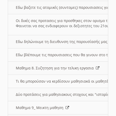
Εδω βαζετε τις ατομικές (συντομες) παρουσιασεις για κ
Οι δικές σας προτασεις για προσθηκες στον ορισμο της
Φαινεται να σας ενδιαφερουν οι δεξιοτητες του 21ου αι
Εδω δηλώνουμε τη διευθυνση της παρουσίασής μας στ
Εδω βλέπουμε τις παρουσιασεις που θα γινουν στο τμη
Μαθημα 8. Συζητηση για την τελικη εργασια
Τι θα μπορούσαν να κερδίσουν μαθησιακά οι μαθητές/τρ
Δύο προτάσεις για μαθησιακους στοχους και "ιστορία" μ
Μαθημα 9_ Μεικτη μαθηση