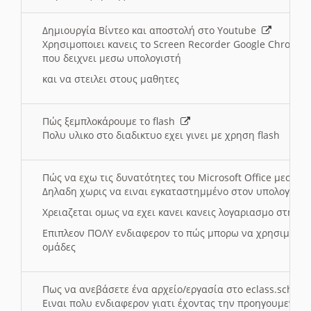
Δημιουργία Βίντεο και αποστολή στο Youtube
Χρησιμοποιει κανεις το Screen Recorder Google Chrome γ
που δειχνει μεσω υπολογιστή
και να στειλει στους μαθητες
Πώς ξεμπλοκάρουμε το flash
Πολυ υλικο στο διαδικτυο εχει γινει με χρηση flash
Πώς να εχω τις δυνατότητες του Microsoft Office μεσω 
Δηλαδη χωρις να ειναι εγκαταστημμένο στον υπολογιστή
Χρειαζεται ομως να εχει κανει κανεις λογαριασμο στη Mic
Επιπλεον ΠΟΛΥ ενδιαφερον το πώς μπορω να χρησιμοποι
ομάδες
Πως να ανεβάσετε ένα αρχείο/εργασία στο eclass.sch.gr
Ειναι πολυ ενδιαφερον γιατι έχοντας την προηγουμενη γ