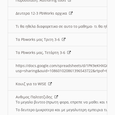
Παρουσιαση: Authoring tools
Δευτερα 12-3 PbWorks αρχικα
Τι θα ηθελα διαφορετικο σε αυτο το μαθημα- τι θα ηθελα
Τα Pbworks μας Τριτη 3-6
Τα Pbworks μας, Τετάρτη 3-6
https://docs.google.com/spreadsheets/d/1PK9eKHXGOJLZ
usp=sharing&ouid=108601020861396543722&rtpof=true
Κουιζ για το WISE
Ανθιμος Παλτατζιδης
Το μεγαλο βιντεο (πρωτη φορα, επρεπε να μαθει και το C
Το δευτερο (μικροτερο και με μεγαλυτερη εμπειρια τωρα)