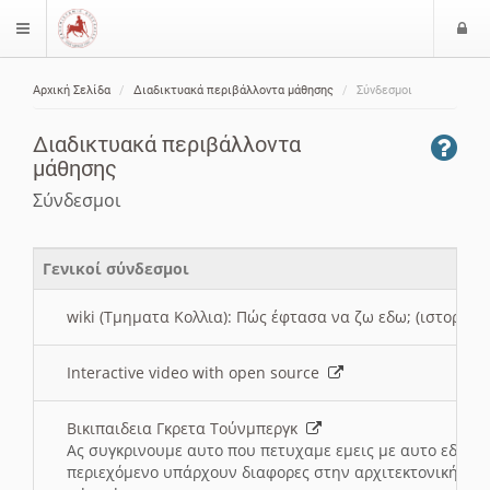
Ε
$langMenu
ί
Αρχική Σελίδα
Διαδικτυακά περιβάλλοντα μάθησης
Σύνδεσμοι
ο
ζήτηση
δ
Διαδικτυακά περιβάλλοντα
ο
μάθησης
ς
Σύνδεσμοι
Γενικοί σύνδεσμοι
wiki (Τμηματα Κολλια): Πώς έφτασα να ζω εδω; (ιστορια)
Interactive video with open source
Βικιπαιδεια Γκρετα Τούνμπεργκ
Ας συγκρινουμε αυτο που πετυχαμε εμεις με αυτο εδω το
περιεχόμενο υπάρχουν διαφορες στην αρχιτεκτονική της