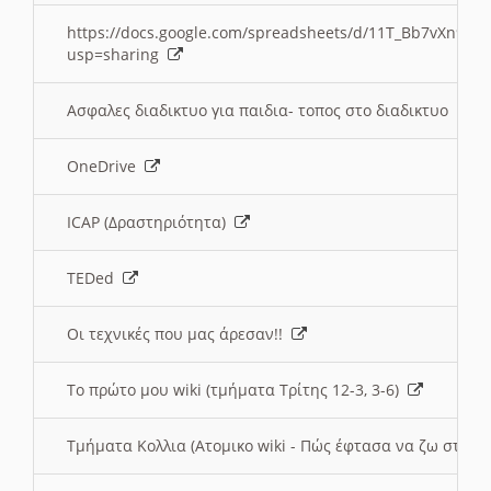
https://docs.google.com/spreadsheets/d/11T_Bb7vXn9
usp=sharing
Ασφαλες διαδικτυο για παιδια- τοπος στο διαδικτυο
OneDrive
ICAP (Δραστηριότητα)
TEDed
Οι τεχνικές που μας άρεσαν!!
Το πρώτο μου wiki (τμήματα Τρίτης 12-3, 3-6)
Τμήματα Κολλια (Ατομικο wiki - Πώς έφτασα να ζω στην 