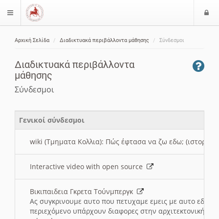
Ε
$langMenu
ί
Αρχική Σελίδα
Διαδικτυακά περιβάλλοντα μάθησης
Σύνδεσμοι
ο
ζήτηση
δ
Διαδικτυακά περιβάλλοντα
ο
μάθησης
ς
Σύνδεσμοι
Γενικοί σύνδεσμοι
wiki (Τμηματα Κολλια): Πώς έφτασα να ζω εδω; (ιστορια)
Interactive video with open source
Βικιπαιδεια Γκρετα Τούνμπεργκ
Ας συγκρινουμε αυτο που πετυχαμε εμεις με αυτο εδω το
περιεχόμενο υπάρχουν διαφορες στην αρχιτεκτονική της