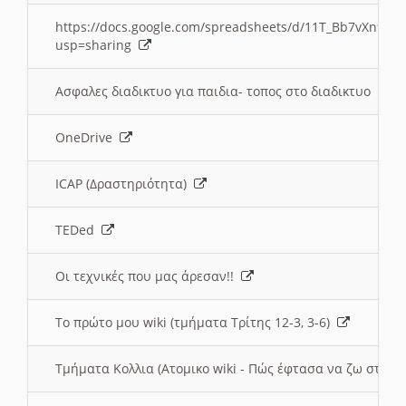
https://docs.google.com/spreadsheets/d/11T_Bb7vXn9
usp=sharing
Ασφαλες διαδικτυο για παιδια- τοπος στο διαδικτυο
OneDrive
ICAP (Δραστηριότητα)
TEDed
Οι τεχνικές που μας άρεσαν!!
Το πρώτο μου wiki (τμήματα Τρίτης 12-3, 3-6)
Τμήματα Κολλια (Ατομικο wiki - Πώς έφτασα να ζω στην 