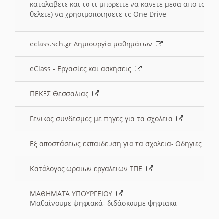
καταλαβετε και το τι μπορειτε να κανετε μεσα απο το σχο
θελετε) να χρησιμοποιησετε το One Drive
eclass.sch.gr Δημιουργία μαθημάτων
eClass - Εργασίες και ασκήσεις
ΠΕΚΕΣ Θεσσαλιας
Γενικος συνδεσμος με πηγες για τα σχολεια
Εξ αποστάσεως εκπαιδευση για τα σχολεια- Οδηγιες
Κατάλογος ωραιων εργαλειων ΤΠΕ
ΜΑΘΗΜΑΤΑ ΥΠΟΥΡΓΕΙΟΥ
Μαθαίνουμε ψηφιακά- διδάσκουμε ψηφιακά