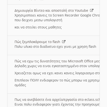
Δημιουργία Βίντεο και αποστολή στο Youtube
Χρησιμοποιει κανεις το Screen Recorder Google Chrome γ
που δειχνει μεσω υπολογιστή
και να στειλει στους μαθητες
Πώς ξεμπλοκάρουμε το flash
Πολυ υλικο στο διαδικτυο εχει γινει με χρηση flash
Πώς να εχω τις δυνατότητες του Microsoft Office μεσω 
Δηλαδη χωρις να ειναι εγκαταστημμένο στον υπολογιστή
Χρειαζεται ομως να εχει κανει κανεις λογαριασμο στη Mic
Επιπλεον ΠΟΛΥ ενδιαφερον το πώς μπορω να χρησιμοποι
ομάδες
Πως να ανεβάσετε ένα αρχείο/εργασία στο eclass.sch.gr
Ειναι πολυ ενδιαφερον γιατι έχοντας την προηγουμενη γ