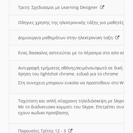
Τριτη: Σχεδιασμοι με Learning Designer
Οδηγιες χρησης της ηλεκτρονικής τάξης για μαθητές
Δημιουργια μαθημάτων στην ηλεκτρονικη ταξη
Ενας δασκαλος αστειεύται με το πέρασμα στο απο αποσ
Αντιγραφή τμήματος οθόνης/κειμένου/φωτό σε δική σας
Χρηση του lightshot chrome. ειδικά για το chrome
Στη συνεχεια μπορουν ευκολα να προστεθουν στο Word 
Ταχύτατη και απλή σύγχρονη τηλεδιάσκεψη με Skype
Με το διαδικτυακο κομματι του Skype. Επιτρέπει συνδε
εχουν κωδικο προσβασης
Παρουσίες Τρίτης 12 - 3