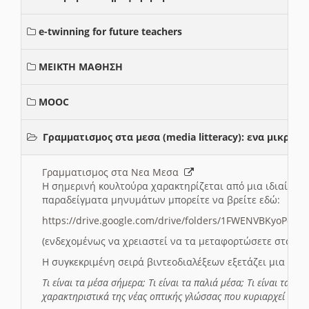
e-twinning for future teachers
ΜΕΙΚΤΗ ΜΑΘΗΣΗ
MOOC
Γραμματισμος στα μεσα (media litteracy): ενα μικρ
Γραμματισμος στα Νεα Μεσα
Η σημερινή κουλτούρα χαρακτηρίζεται από μια ιδιαίτερ
παραδείγματα μηνυμάτων μπορείτε να βρείτε εδώ:
https://drive.google.com/drive/folders/1FWENVBKyoPox
(ενδεχομένως να χρειαστεί να τα μεταφορτώσετε στο σύ
Η συγκεκριμένη σειρά βιντεοδιαλέξεων εξετάζει μια σε
Τι είναι τα μέσα σήμερα; Τι είναι τα παλιά μέσα; Τι είναι τα νέ
χαρακτηριστικά της νέας οπτικής γλώσσας που κυριαρχεί στη