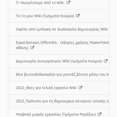
Τι περιμένουμε από το wiki;
Το 1ο μου Wiki (Τμήματα Κούρια)
Οφέλη από εμπλοκή σε διαδικασία δημιουργίας Wiki (Τ
Εγκατάσταση Office365 - Οδηγίες χρήσης PowerPoint γι
οθόνης
Δημιουργία συνεργατικού Wiki (τμήματα Κούρια)
Μια βιντεοδιδασκαλία για μοντάζ βίντεο μέσω του kden
2022_Ιδεες για τελική εργασία Wiki
2022_Πρότυπο για τη δημιουργια σεναριου τελικής εργα
Υποβολή μικρής εργασίας (Τμήματα Ραγάζου)