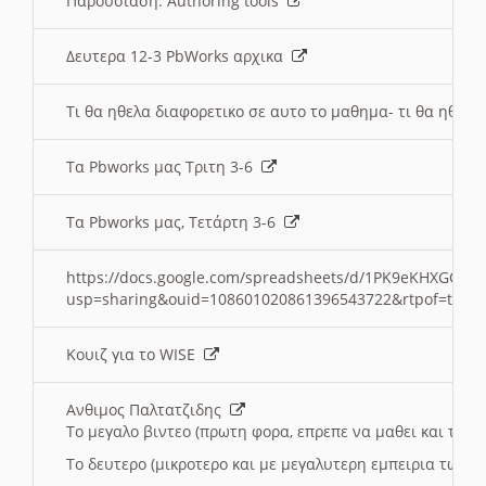
Παρουσιαση: Authoring tools
Δευτερα 12-3 PbWorks αρχικα
Τι θα ηθελα διαφορετικο σε αυτο το μαθημα- τι θα ηθελα
Τα Pbworks μας Τριτη 3-6
Τα Pbworks μας, Τετάρτη 3-6
https://docs.google.com/spreadsheets/d/1PK9eKHXGOJLZ
usp=sharing&ouid=108601020861396543722&rtpof=true
Κουιζ για το WISE
Ανθιμος Παλτατζιδης
Το μεγαλο βιντεο (πρωτη φορα, επρεπε να μαθει και το C
Το δευτερο (μικροτερο και με μεγαλυτερη εμπειρια τωρα)