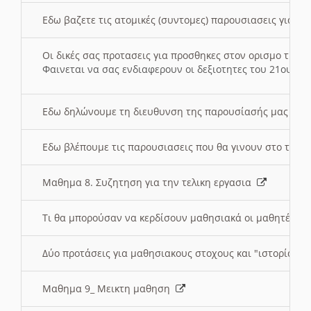
Εδω βαζετε τις ατομικές (συντομες) παρουσιασεις για κ
Οι δικές σας προτασεις για προσθηκες στον ορισμο της
Φαινεται να σας ενδιαφερουν οι δεξιοτητες του 21ου αι
Εδω δηλώνουμε τη διευθυνση της παρουσίασής μας στ
Εδω βλέπουμε τις παρουσιασεις που θα γινουν στο τμη
Μαθημα 8. Συζητηση για την τελικη εργασια
Τι θα μπορούσαν να κερδίσουν μαθησιακά οι μαθητές/τρ
Δύο προτάσεις για μαθησιακους στοχους και "ιστορία" μ
Μαθημα 9_ Μεικτη μαθηση