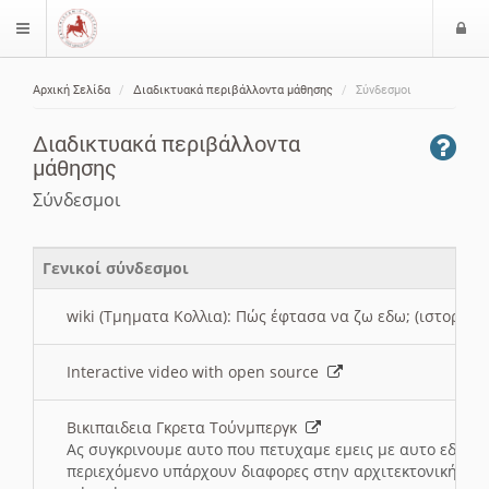
Ε
$langMenu
ί
Αρχική Σελίδα
Διαδικτυακά περιβάλλοντα μάθησης
Σύνδεσμοι
ο
ζήτηση
δ
Διαδικτυακά περιβάλλοντα
ο
μάθησης
ς
Σύνδεσμοι
Γενικοί σύνδεσμοι
wiki (Τμηματα Κολλια): Πώς έφτασα να ζω εδω; (ιστορια)
Interactive video with open source
Βικιπαιδεια Γκρετα Τούνμπεργκ
Ας συγκρινουμε αυτο που πετυχαμε εμεις με αυτο εδω το
περιεχόμενο υπάρχουν διαφορες στην αρχιτεκτονική της