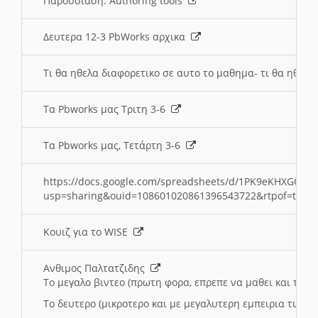
Παρουσιαση: Authoring tools
Δευτερα 12-3 PbWorks αρχικα
Τι θα ηθελα διαφορετικο σε αυτο το μαθημα- τι θα ηθελα
Τα Pbworks μας Τριτη 3-6
Τα Pbworks μας, Τετάρτη 3-6
https://docs.google.com/spreadsheets/d/1PK9eKHXGOJLZ
usp=sharing&ouid=108601020861396543722&rtpof=true
Κουιζ για το WISE
Ανθιμος Παλτατζιδης
Το μεγαλο βιντεο (πρωτη φορα, επρεπε να μαθει και το C
Το δευτερο (μικροτερο και με μεγαλυτερη εμπειρια τωρα)