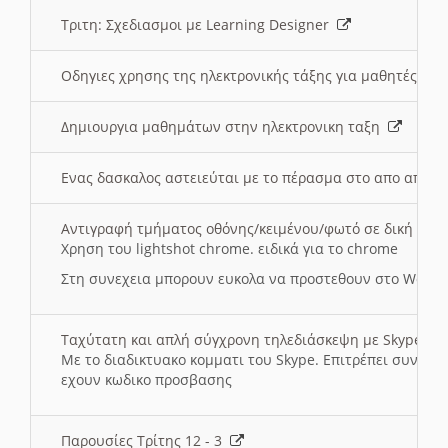
Τριτη: Σχεδιασμοι με Learning Designer
Οδηγιες χρησης της ηλεκτρονικής τάξης για μαθητές
Δημιουργια μαθημάτων στην ηλεκτρονικη ταξη
Ενας δασκαλος αστειεύται με το πέρασμα στο απο αποσ
Αντιγραφή τμήματος οθόνης/κειμένου/φωτό σε δική σας
Χρηση του lightshot chrome. ειδικά για το chrome
Στη συνεχεια μπορουν ευκολα να προστεθουν στο Word 
Ταχύτατη και απλή σύγχρονη τηλεδιάσκεψη με Skype
Με το διαδικτυακο κομματι του Skype. Επιτρέπει συνδε
εχουν κωδικο προσβασης
Παρουσίες Τρίτης 12 - 3