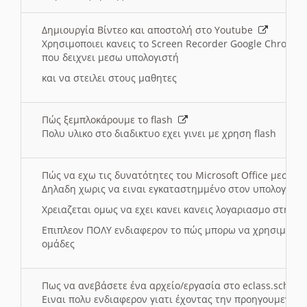
Δημιουργία Βίντεο και αποστολή στο Youtube
Χρησιμοποιει κανεις το Screen Recorder Google Chrome γ
που δειχνει μεσω υπολογιστή
και να στειλει στους μαθητες
Πώς ξεμπλοκάρουμε το flash
Πολυ υλικο στο διαδικτυο εχει γινει με χρηση flash
Πώς να εχω τις δυνατότητες του Microsoft Office μεσω 
Δηλαδη χωρις να ειναι εγκαταστημμένο στον υπολογιστή
Χρειαζεται ομως να εχει κανει κανεις λογαριασμο στη Mic
Επιπλεον ΠΟΛΥ ενδιαφερον το πώς μπορω να χρησιμοποι
ομάδες
Πως να ανεβάσετε ένα αρχείο/εργασία στο eclass.sch.gr
Ειναι πολυ ενδιαφερον γιατι έχοντας την προηγουμενη γ