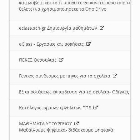
καταλαβετε και το τι μπορειτε να κανετε μεσα απο το σχο
θελετε) να χρησιμοποιησετε το One Drive
eclass.sch.gr Δημιουργία μαθημάτων
eClass - Εργασίες και ασκήσεις
ΠΕΚΕΣ Θεσσαλιας
Γενικος συνδεσμος με πηγες για τα σχολεια
Εξ αποστάσεως εκπαιδευση για τα σχολεια- Οδηγιες
Κατάλογος ωραιων εργαλειων ΤΠΕ
ΜΑΘΗΜΑΤΑ ΥΠΟΥΡΓΕΙΟΥ
Μαθαίνουμε ψηφιακά- διδάσκουμε ψηφιακά