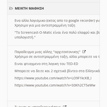
ΜΕΙΚΤΗ ΜΑΘΗΣΗ
Ενα αλλο λογισμικο (εκτος απο το google recorder) για 
Χρησιμο για μια αντεστραμμένη ταξη
"
To Screencast-O-Matic είναι ένα πολύ ελαφρύ και βασικ
υπολογιστή."
Παραδειγμα μιας αλλης "αρχιτεκτονικης"
Χρήσιμο σε αντεστραμμένη ταξη, αλλα μπορειτε να το πρ
Ειναι φτιαγμενο στη λογικη του TED-ED
Μπορειτε να δειτε και 2 σχετικά βίντεο στα Ελληνικά:
https://www.youtube.com/watch?v=LO9F1kcKB_I
https://www.youtube.com/watch?v=S0Kh2CT5eWw
Τι ειναι οι ιστοεξερευνήσεις;