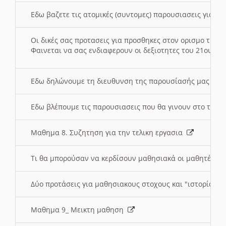
Εδω βαζετε τις ατομικές (συντομες) παρουσιασεις για κ
Οι δικές σας προτασεις για προσθηκες στον ορισμο της
Φαινεται να σας ενδιαφερουν οι δεξιοτητες του 21ου αι
Εδω δηλώνουμε τη διευθυνση της παρουσίασής μας στ
Εδω βλέπουμε τις παρουσιασεις που θα γινουν στο τμη
Μαθημα 8. Συζητηση για την τελικη εργασια
Τι θα μπορούσαν να κερδίσουν μαθησιακά οι μαθητές/τρ
Δύο προτάσεις για μαθησιακους στοχους και "ιστορία" μ
Μαθημα 9_ Μεικτη μαθηση