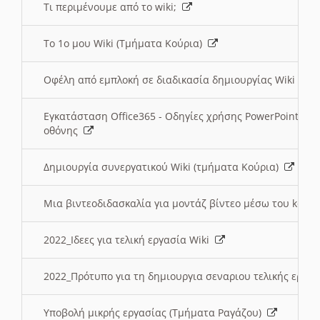
Τι περιμένουμε από το wiki;
Το 1ο μου Wiki (Τμήματα Κούρια)
Οφέλη από εμπλοκή σε διαδικασία δημιουργίας Wiki (Τ
Εγκατάσταση Office365 - Οδηγίες χρήσης PowerPoint γι
οθόνης
Δημιουργία συνεργατικού Wiki (τμήματα Κούρια)
Μια βιντεοδιδασκαλία για μοντάζ βίντεο μέσω του kden
2022_Ιδεες για τελική εργασία Wiki
2022_Πρότυπο για τη δημιουργια σεναριου τελικής εργα
Υποβολή μικρής εργασίας (Τμήματα Ραγάζου)