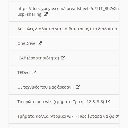
https://docs.google.com/spreadsheets/d/11T_Bb7vXn9
usp=sharing
Ασφαλες διαδικτυο για παιδια- τοπος στο διαδικτυο
OneDrive
ICAP (Δραστηριότητα)
TEDed
Οι τεχνικές που μας άρεσαν!!
Το πρώτο μου wiki (τμήματα Τρίτης 12-3, 3-6)
Τμήματα Κολλια (Ατομικο wiki - Πώς έφτασα να ζω στην 