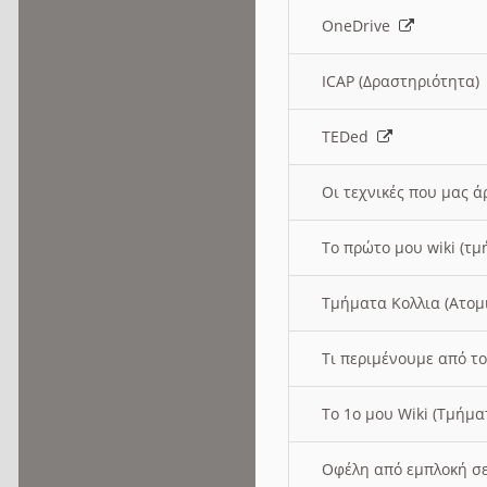
OneDrive
ICAP (Δραστηριότητα
TEDed
Οι τεχνικές που μας 
Το πρώτο μου wiki (τμ
Τμήματα Κολλια (Ατομ
Τι περιμένουμε από το
Το 1ο μου Wiki (Τμήμ
Οφέλη από εμπλοκή σε