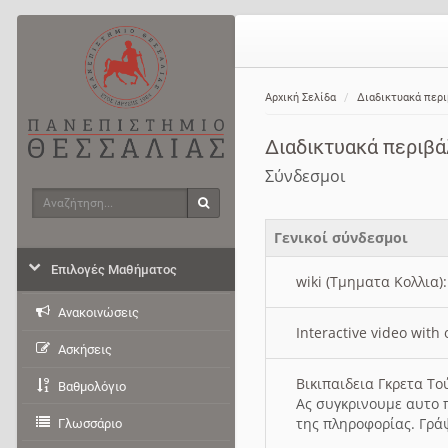
Αρχική Σελίδα
Διαδικτυακά περ
Διαδικτυακά περιβ
Σύνδεσμοι
Αναζήτηση
Αναζήτηση
Γενικοί σύνδεσμοι
Επιλογές Μαθήματος
wiki (Τμηματα Κολλια)
Ανακοινώσεις
Interactive video wit
Ασκήσεις
Βικιπαιδεια Γκρετα Τ
Βαθμολόγιο
Ας συγκρινουμε αυτο 
της πληροφορίας. Γρά
Γλωσσάριο