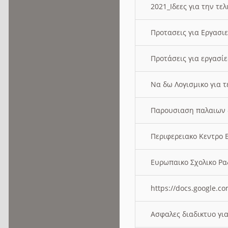
2021_Ιδεες για την τε
Προτασεις για Εργασι
Προτάσεις για εργασ
Να δω Λογισμικο για 
Παρουσιαση παλαιων 
Περιφερειακο Κεντρο
Ευρωπαικο Σχολικο 
https://docs.google
Ασφαλες διαδικτυο γι