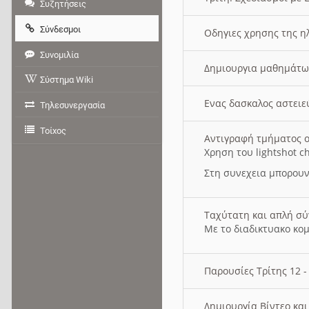
Συζητήσεις
Σύνδεσμοι
Οδηγιες χρησης της η
Συνομιλία
Δημιουργια μαθημάτω
Σύστημα Wiki
Ενας δασκαλος αστει
Τηλεσυνεργασία
Τοίχος
Αντιγραφή τμήματος ο
Χρηση του lightshot c
Στη συνεχεια μπορουν
Ταχύτατη και απλή σ
Με το διαδικτυακο κο
Παρουσίες Τρίτης 12 
Δημιουργία Βίντεο κα