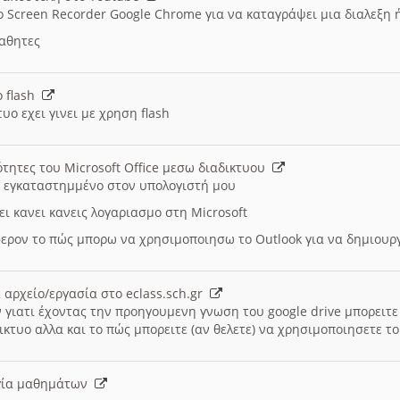
ο Screen Recorder Google Chrome για να καταγράψει μια διαλεξη 
μαθητες
ο flash
υο εχει γινει με χρηση flash
ότητες του Microsoft Office μεσω διαδικτυου
ι εγκαταστημμένο στον υπολογιστή μου
ει κανει κανεις λογαριασμο στη Microsoft
ερον το πώς μπορω να χρησιμοποιησω το Outlook για να δημιου
 αρχείο/εργασία στο eclass.sch.gr
 γιατι έχοντας την προηγουμενη γνωση του google drive μπορειτε 
ικτυο αλλα και το πώς μπορειτε (αν θελετε) να χρησιμοποιησετε το
υργία μαθημάτων