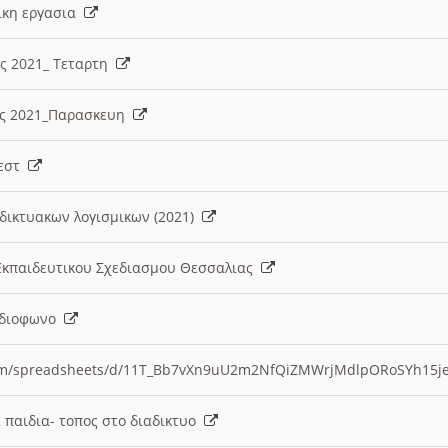
λικη εργασια
ες 2021_ Τεταρτη
ίες 2021_Παρασκευη
τεστ
δικτυακων λογισμικων (2021)
 Εκπαιδευτικου Σχεδιασμου Θεσσαλιας
Ραδιοφωνο
.com/spreadsheets/d/11T_Bb7vXn9uU2m2NfQiZMWrjMdlpORoSYh15j
α παιδια- τοπος στο διαδικτυο