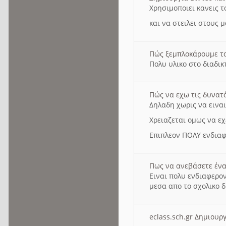
Χρησιμοποιει κανεις τ
και να στειλει στους 
Πώς ξεμπλοκάρουμε τ
Πολυ υλικο στο διαδικτ
Πώς να εχω τις δυνατ
Δηλαδη χωρις να εινα
Χρειαζεται ομως να εχ
Επιπλεον ΠΟΛΥ ενδιαφ
Πως να ανεβάσετε ένα
Ειναι πολυ ενδιαφερον
μεσα απο το σχολικο δ
eclass.sch.gr Δημιο