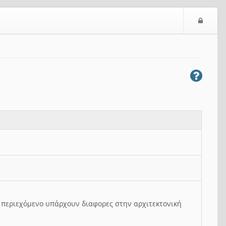
Ε
ί
σ
ο
δ
ο
ς
ο περιεχόμενο υπάρχουν διαφορες στην αρχιτεκτονική