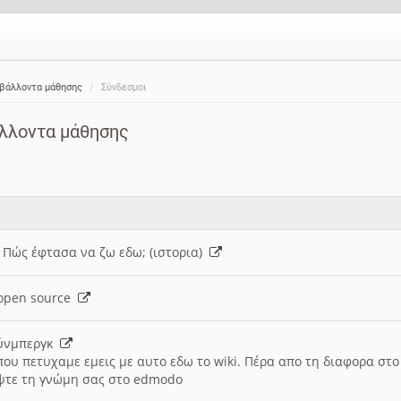
ιβάλλοντα μάθησης
Σύνδεσμοι
άλλοντα μάθησης
: Πώς έφτασα να ζω εδω; (ιστορια)
h open source
ούνμπεργκ
που πετυχαμε εμεις με αυτο εδω το wiki. Πέρα απο τη διαφορα στ
ψτε τη γνώμη σας στο edmodo