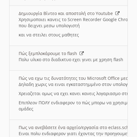
Δημιουργία Βίντεο και αποστολή στο Youtube
Χρησιμοποιει κανεις το Screen Recorder Google Chrome γ
που δειχνει μεσω υπολογιστή
και να στειλει στους μαθητες
Πώς ξεμπλοκάρουμε το flash
Πολυ υλικο στο διαδικτυο εχει γινει με χρηση flash
Πώς να εχω τις δυνατότητες του Microsoft Office μεσω 
Δηλαδη χωρις να ειναι εγκαταστημμένο στον υπολογιστή
Χρειαζεται ομως να εχει κανει κανεις λογαριασμο στη Mic
Επιπλεον ΠΟΛΥ ενδιαφερον το πώς μπορω να χρησιμοποι
ομάδες
Πως να ανεβάσετε ένα αρχείο/εργασία στο eclass.sch.gr
Ειναι πολυ ενδιαφερον γιατι έχοντας την προηγουμενη γ