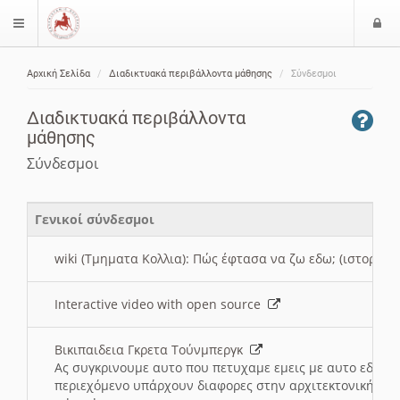
Ε
$langMenu
ί
Αρχική Σελίδα
Διαδικτυακά περιβάλλοντα μάθησης
Σύνδεσμοι
ο
ζήτηση
δ
Διαδικτυακά περιβάλλοντα
ο
μάθησης
ς
Σύνδεσμοι
Γενικοί σύνδεσμοι
wiki (Τμηματα Κολλια): Πώς έφτασα να ζω εδω; (ιστορια)
Interactive video with open source
Βικιπαιδεια Γκρετα Τούνμπεργκ
Ας συγκρινουμε αυτο που πετυχαμε εμεις με αυτο εδω το
περιεχόμενο υπάρχουν διαφορες στην αρχιτεκτονική της