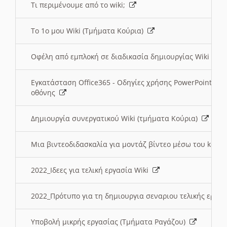
Τι περιμένουμε από το wiki;
Το 1ο μου Wiki (Τμήματα Κούρια)
Οφέλη από εμπλοκή σε διαδικασία δημιουργίας Wiki (Τ
Εγκατάσταση Office365 - Οδηγίες χρήσης PowerPoint γι
οθόνης
Δημιουργία συνεργατικού Wiki (τμήματα Κούρια)
Μια βιντεοδιδασκαλία για μοντάζ βίντεο μέσω του kden
2022_Ιδεες για τελική εργασία Wiki
2022_Πρότυπο για τη δημιουργια σεναριου τελικής εργα
Υποβολή μικρής εργασίας (Τμήματα Ραγάζου)