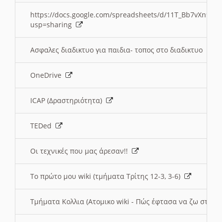
https://docs.google.com/spreadsheets/d/11T_Bb7vXn9
usp=sharing
Ασφαλες διαδικτυο για παιδια- τοπος στο διαδικτυο
OneDrive
ICAP (Δραστηριότητα)
TEDed
Οι τεχνικές που μας άρεσαν!!
Το πρώτο μου wiki (τμήματα Τρίτης 12-3, 3-6)
Τμήματα Κολλια (Ατομικο wiki - Πώς έφτασα να ζω στην 