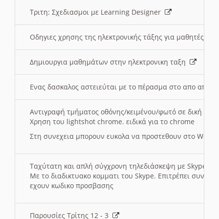
Τριτη: Σχεδιασμοι με Learning Designer
Οδηγιες χρησης της ηλεκτρονικής τάξης για μαθητές
Δημιουργια μαθημάτων στην ηλεκτρονικη ταξη
Ενας δασκαλος αστειεύται με το πέρασμα στο απο αποσ
Αντιγραφή τμήματος οθόνης/κειμένου/φωτό σε δική σας
Χρηση του lightshot chrome. ειδικά για το chrome
Στη συνεχεια μπορουν ευκολα να προστεθουν στο Word 
Ταχύτατη και απλή σύγχρονη τηλεδιάσκεψη με Skype
Με το διαδικτυακο κομματι του Skype. Επιτρέπει συνδε
εχουν κωδικο προσβασης
Παρουσίες Τρίτης 12 - 3