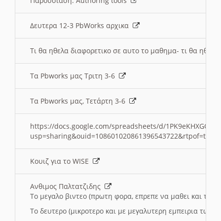
Παρουσιαση: Authoring tools
Δευτερα 12-3 PbWorks αρχικα
Τι θα ηθελα διαφορετικο σε αυτο το μαθημα- τι θα ηθελα
Τα Pbworks μας Τριτη 3-6
Τα Pbworks μας, Τετάρτη 3-6
https://docs.google.com/spreadsheets/d/1PK9eKHXGOJLZ
usp=sharing&ouid=108601020861396543722&rtpof=true
Κουιζ για το WISE
Ανθιμος Παλτατζιδης
Το μεγαλο βιντεο (πρωτη φορα, επρεπε να μαθει και το C
Το δευτερο (μικροτερο και με μεγαλυτερη εμπειρια τωρα)