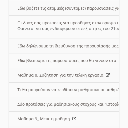
Εδω βαζετε τις ατομικές (συντομες) παρουσιασεις για κ
Οι δικές σας προτασεις για προσθηκες στον ορισμο της
Φαινεται να σας ενδιαφερουν οι δεξιοτητες του 21ου αι
Εδω δηλώνουμε τη διευθυνση της παρουσίασής μας στ
Εδω βλέπουμε τις παρουσιασεις που θα γινουν στο τμη
Μαθημα 8. Συζητηση για την τελικη εργασια
Τι θα μπορούσαν να κερδίσουν μαθησιακά οι μαθητές/τρ
Δύο προτάσεις για μαθησιακους στοχους και "ιστορία" μ
Μαθημα 9_ Μεικτη μαθηση