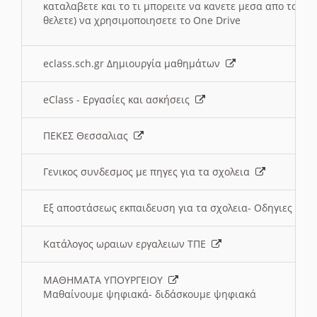
καταλαβετε και το τι μπορειτε να κανετε μεσα απο το σχο
θελετε) να χρησιμοποιησετε το One Drive
eclass.sch.gr Δημιουργία μαθημάτων
eClass - Εργασίες και ασκήσεις
ΠΕΚΕΣ Θεσσαλιας
Γενικος συνδεσμος με πηγες για τα σχολεια
Εξ αποστάσεως εκπαιδευση για τα σχολεια- Οδηγιες
Κατάλογος ωραιων εργαλειων ΤΠΕ
ΜΑΘΗΜΑΤΑ ΥΠΟΥΡΓΕΙΟΥ
Μαθαίνουμε ψηφιακά- διδάσκουμε ψηφιακά