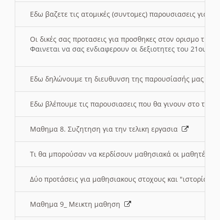
Εδω βαζετε τις ατομικές (συντομες) παρουσιασεις για κ
Οι δικές σας προτασεις για προσθηκες στον ορισμο της
Φαινεται να σας ενδιαφερουν οι δεξιοτητες του 21ου αι
Εδω δηλώνουμε τη διευθυνση της παρουσίασής μας στ
Εδω βλέπουμε τις παρουσιασεις που θα γινουν στο τμη
Μαθημα 8. Συζητηση για την τελικη εργασια
Τι θα μπορούσαν να κερδίσουν μαθησιακά οι μαθητές/τρ
Δύο προτάσεις για μαθησιακους στοχους και "ιστορία" μ
Μαθημα 9_ Μεικτη μαθηση