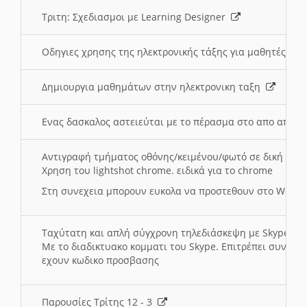
Τριτη: Σχεδιασμοι με Learning Designer
Οδηγιες χρησης της ηλεκτρονικής τάξης για μαθητές
Δημιουργια μαθημάτων στην ηλεκτρονικη ταξη
Ενας δασκαλος αστειεύται με το πέρασμα στο απο αποσ
Αντιγραφή τμήματος οθόνης/κειμένου/φωτό σε δική σας
Χρηση του lightshot chrome. ειδικά για το chrome
Στη συνεχεια μπορουν ευκολα να προστεθουν στο Word 
Ταχύτατη και απλή σύγχρονη τηλεδιάσκεψη με Skype
Με το διαδικτυακο κομματι του Skype. Επιτρέπει συνδε
εχουν κωδικο προσβασης
Παρουσίες Τρίτης 12 - 3