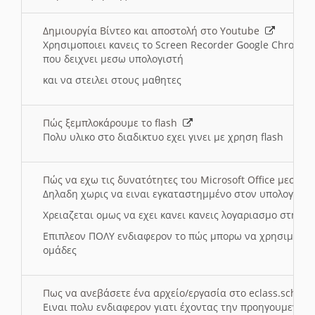
Δημιουργία Βίντεο και αποστολή στο Youtube
Χρησιμοποιει κανεις το Screen Recorder Google Chrome γ
που δειχνει μεσω υπολογιστή
και να στειλει στους μαθητες
Πώς ξεμπλοκάρουμε το flash
Πολυ υλικο στο διαδικτυο εχει γινει με χρηση flash
Πώς να εχω τις δυνατότητες του Microsoft Office μεσω 
Δηλαδη χωρις να ειναι εγκαταστημμένο στον υπολογιστή
Χρειαζεται ομως να εχει κανει κανεις λογαριασμο στη Mic
Επιπλεον ΠΟΛΥ ενδιαφερον το πώς μπορω να χρησιμοποι
ομάδες
Πως να ανεβάσετε ένα αρχείο/εργασία στο eclass.sch.gr
Ειναι πολυ ενδιαφερον γιατι έχοντας την προηγουμενη γ