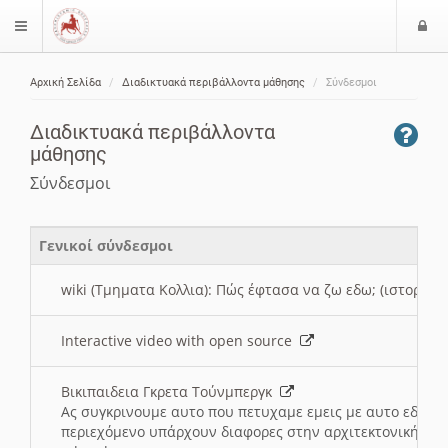
Ε
$langMenu
ί
Αρχική Σελίδα
Διαδικτυακά περιβάλλοντα μάθησης
Σύνδεσμοι
ο
ζήτηση
δ
Διαδικτυακά περιβάλλοντα
ο
μάθησης
ς
Σύνδεσμοι
Γενικοί σύνδεσμοι
wiki (Τμηματα Κολλια): Πώς έφτασα να ζω εδω; (ιστορια)
Interactive video with open source
Βικιπαιδεια Γκρετα Τούνμπεργκ
Ας συγκρινουμε αυτο που πετυχαμε εμεις με αυτο εδω το
περιεχόμενο υπάρχουν διαφορες στην αρχιτεκτονική της