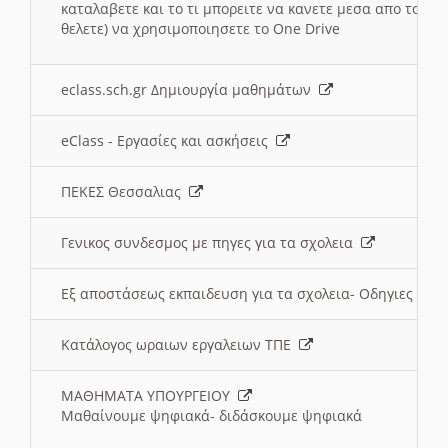
καταλαβετε και το τι μπορειτε να κανετε μεσα απο το σχο
θελετε) να χρησιμοποιησετε το One Drive
eclass.sch.gr Δημιουργία μαθημάτων
eClass - Εργασίες και ασκήσεις
ΠΕΚΕΣ Θεσσαλιας
Γενικος συνδεσμος με πηγες για τα σχολεια
Εξ αποστάσεως εκπαιδευση για τα σχολεια- Οδηγιες
Κατάλογος ωραιων εργαλειων ΤΠΕ
ΜΑΘΗΜΑΤΑ ΥΠΟΥΡΓΕΙΟΥ
Μαθαίνουμε ψηφιακά- διδάσκουμε ψηφιακά