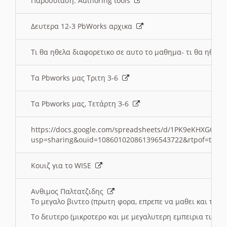
Παρουσιαση: Authoring tools
Δευτερα 12-3 PbWorks αρχικα
Τι θα ηθελα διαφορετικο σε αυτο το μαθημα- τι θα ηθελα
Τα Pbworks μας Τριτη 3-6
Τα Pbworks μας, Τετάρτη 3-6
https://docs.google.com/spreadsheets/d/1PK9eKHXGOJLZ
usp=sharing&ouid=108601020861396543722&rtpof=true
Κουιζ για το WISE
Ανθιμος Παλτατζιδης
Το μεγαλο βιντεο (πρωτη φορα, επρεπε να μαθει και το C
Το δευτερο (μικροτερο και με μεγαλυτερη εμπειρια τωρα)