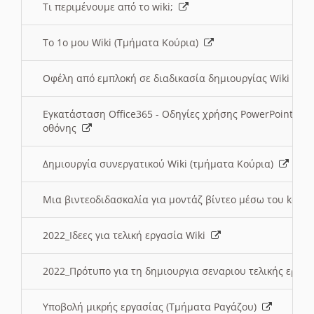
Τι περιμένουμε από το wiki;
Το 1ο μου Wiki (Τμήματα Κούρια)
Οφέλη από εμπλοκή σε διαδικασία δημιουργίας Wiki (Τ
Εγκατάσταση Office365 - Οδηγίες χρήσης PowerPoint γι
οθόνης
Δημιουργία συνεργατικού Wiki (τμήματα Κούρια)
Μια βιντεοδιδασκαλία για μοντάζ βίντεο μέσω του kden
2022_Ιδεες για τελική εργασία Wiki
2022_Πρότυπο για τη δημιουργια σεναριου τελικής εργα
Υποβολή μικρής εργασίας (Τμήματα Ραγάζου)