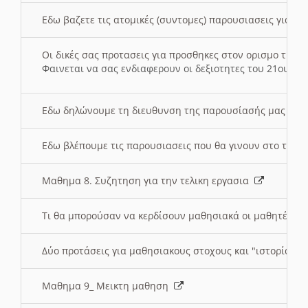
Εδω βαζετε τις ατομικές (συντομες) παρουσιασεις για κ
Οι δικές σας προτασεις για προσθηκες στον ορισμο της
Φαινεται να σας ενδιαφερουν οι δεξιοτητες του 21ου αι
Εδω δηλώνουμε τη διευθυνση της παρουσίασής μας στ
Εδω βλέπουμε τις παρουσιασεις που θα γινουν στο τμη
Μαθημα 8. Συζητηση για την τελικη εργασια
Τι θα μπορούσαν να κερδίσουν μαθησιακά οι μαθητές/τρ
Δύο προτάσεις για μαθησιακους στοχους και "ιστορία" μ
Μαθημα 9_ Μεικτη μαθηση