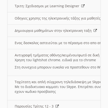
Τριτη: Σχεδιασμοι με Learning Designer
Οδηγιες χρησης της ηλεκτρονικής τάξης για μαθητές
Δημιουργια μαθημάτων στην ηλεκτρονικη ταξη
Ενας δασκαλος αστειεύται με το πέρασμα στο απο αποσ
Αντιγραφή τμήματος οθόνης/κειμένου/φωτό σε δική σας
Χρηση του lightshot chrome. ειδικά για το chrome
Στη συνεχεια μπορουν ευκολα να προστεθουν στο Word 
Ταχύτατη και απλή σύγχρονη τηλεδιάσκεψη με Skype
Με το διαδικτυακο κομματι του Skype. Επιτρέπει συνδε
εχουν κωδικο προσβασης
Παρουσίες Τρίτης 12 - 3