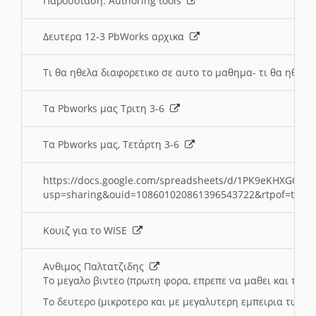
Παρουσιαση: Authoring tools
Δευτερα 12-3 PbWorks αρχικα
Τι θα ηθελα διαφορετικο σε αυτο το μαθημα- τι θα ηθελα
Τα Pbworks μας Τριτη 3-6
Τα Pbworks μας, Τετάρτη 3-6
https://docs.google.com/spreadsheets/d/1PK9eKHXGOJLZ
usp=sharing&ouid=108601020861396543722&rtpof=true
Κουιζ για το WISE
Ανθιμος Παλτατζιδης
Το μεγαλο βιντεο (πρωτη φορα, επρεπε να μαθει και το C
Το δευτερο (μικροτερο και με μεγαλυτερη εμπειρια τωρα)