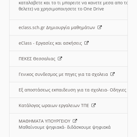
καταλαβετε και το τι μπορειτε να κανετε μεσα απο το σχο
θελετε) να χρησιμοποιησετε το One Drive
eclass.sch.gr Δημιουργία μαθημάτων
eClass - Εργασίες και ασκήσεις
ΠΕΚΕΣ Θεσσαλιας
Γενικος συνδεσμος με πηγες για τα σχολεια
Εξ αποστάσεως εκπαιδευση για τα σχολεια- Οδηγιες
Κατάλογος ωραιων εργαλειων ΤΠΕ
ΜΑΘΗΜΑΤΑ ΥΠΟΥΡΓΕΙΟΥ
Μαθαίνουμε ψηφιακά- διδάσκουμε ψηφιακά