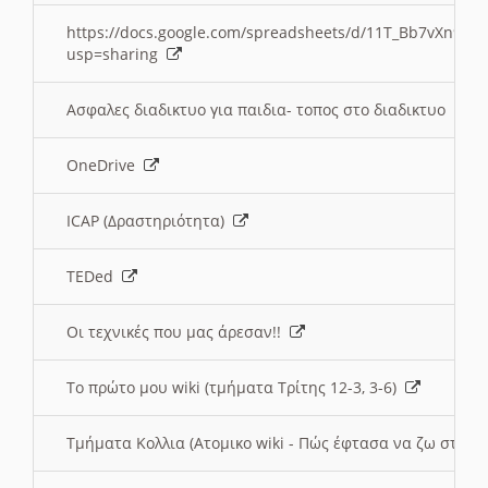
https://docs.google.com/spreadsheets/d/11T_Bb7vXn9
usp=sharing
Ασφαλες διαδικτυο για παιδια- τοπος στο διαδικτυο
OneDrive
ICAP (Δραστηριότητα)
TEDed
Οι τεχνικές που μας άρεσαν!!
Το πρώτο μου wiki (τμήματα Τρίτης 12-3, 3-6)
Τμήματα Κολλια (Ατομικο wiki - Πώς έφτασα να ζω στην 