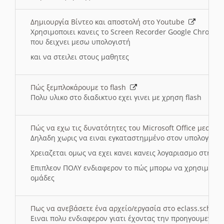
Δημιουργία Βίντεο και αποστολή στο Youtube
Χρησιμοποιει κανεις το Screen Recorder Google Chrome γ
που δειχνει μεσω υπολογιστή
και να στειλει στους μαθητες
Πώς ξεμπλοκάρουμε το flash
Πολυ υλικο στο διαδικτυο εχει γινει με χρηση flash
Πώς να εχω τις δυνατότητες του Microsoft Office μεσω 
Δηλαδη χωρις να ειναι εγκαταστημμένο στον υπολογιστή
Χρειαζεται ομως να εχει κανει κανεις λογαριασμο στη Mic
Επιπλεον ΠΟΛΥ ενδιαφερον το πώς μπορω να χρησιμοποι
ομάδες
Πως να ανεβάσετε ένα αρχείο/εργασία στο eclass.sch.gr
Ειναι πολυ ενδιαφερον γιατι έχοντας την προηγουμενη γ