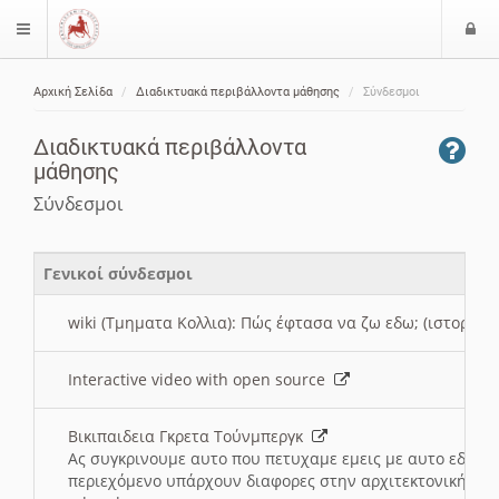
Ε
$langMenu
ί
Αρχική Σελίδα
Διαδικτυακά περιβάλλοντα μάθησης
Σύνδεσμοι
ο
ζήτηση
δ
Διαδικτυακά περιβάλλοντα
ο
μάθησης
ς
Σύνδεσμοι
Γενικοί σύνδεσμοι
wiki (Τμηματα Κολλια): Πώς έφτασα να ζω εδω; (ιστορια)
Interactive video with open source
Βικιπαιδεια Γκρετα Τούνμπεργκ
Ας συγκρινουμε αυτο που πετυχαμε εμεις με αυτο εδω το
περιεχόμενο υπάρχουν διαφορες στην αρχιτεκτονική της