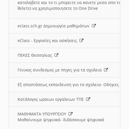
καταλαβετε και το τι μπορειτε να κανετε μεσα απο το σχο
θελετε) να χρησιμοποιησετε το One Drive
eclass.sch.gr Δημιουργία μαθημάτων
eClass - Εργασίες και ασκήσεις
ΠΕΚΕΣ Θεσσαλιας
Γενικος συνδεσμος με πηγες για τα σχολεια
Εξ αποστάσεως εκπαιδευση για τα σχολεια- Οδηγιες
Κατάλογος ωραιων εργαλειων ΤΠΕ
ΜΑΘΗΜΑΤΑ ΥΠΟΥΡΓΕΙΟΥ
Μαθαίνουμε ψηφιακά- διδάσκουμε ψηφιακά