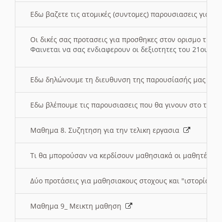
Εδω βαζετε τις ατομικές (συντομες) παρουσιασεις για κ
Οι δικές σας προτασεις για προσθηκες στον ορισμο της
Φαινεται να σας ενδιαφερουν οι δεξιοτητες του 21ου αι
Εδω δηλώνουμε τη διευθυνση της παρουσίασής μας στ
Εδω βλέπουμε τις παρουσιασεις που θα γινουν στο τμη
Μαθημα 8. Συζητηση για την τελικη εργασια
Τι θα μπορούσαν να κερδίσουν μαθησιακά οι μαθητές/τρ
Δύο προτάσεις για μαθησιακους στοχους και "ιστορία" μ
Μαθημα 9_ Μεικτη μαθηση