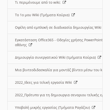
Τι περιμένουμε από το wiki;
Το 1ο μου Wiki (Τμήματα Κούρια)
Οφέλη από εμπλοκή σε διαδικασία δημιουργίας Wiki (Τ
Εγκατάσταση Office365 - Οδηγίες χρήσης PowerPoint γι
οθόνης
Δημιουργία συνεργατικού Wiki (τμήματα Κούρια)
Μια βιντεοδιδασκαλία για μοντάζ βίντεο μέσω του kden
2022_Ιδεες για τελική εργασία Wiki
2022_Πρότυπο για τη δημιουργια σεναριου τελικής εργα
Υποβολή μικρής εργασίας (Τμήματα Ραγάζου)