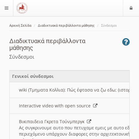
Ε
$langMenu
ί
Αρχική Σελίδα
Διαδικτυακά περιβάλλοντα μάθησης
Σύνδεσμοι
ο
ζήτηση
δ
Διαδικτυακά περιβάλλοντα
ο
μάθησης
ς
Σύνδεσμοι
Γενικοί σύνδεσμοι
wiki (Τμηματα Κολλια): Πώς έφτασα να ζω εδω; (ιστορια)
Interactive video with open source
Βικιπαιδεια Γκρετα Τούνμπεργκ
Ας συγκρινουμε αυτο που πετυχαμε εμεις με αυτο εδω το
περιεχόμενο υπάρχουν διαφορες στην αρχιτεκτονική της