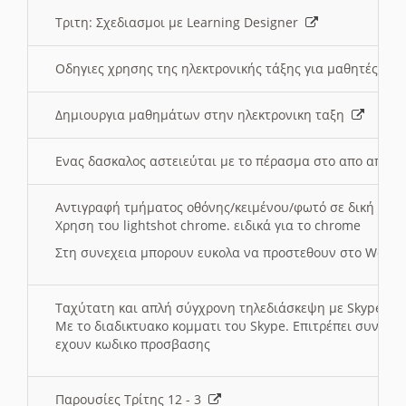
Τριτη: Σχεδιασμοι με Learning Designer
Οδηγιες χρησης της ηλεκτρονικής τάξης για μαθητές
Δημιουργια μαθημάτων στην ηλεκτρονικη ταξη
Ενας δασκαλος αστειεύται με το πέρασμα στο απο αποσ
Αντιγραφή τμήματος οθόνης/κειμένου/φωτό σε δική σας
Χρηση του lightshot chrome. ειδικά για το chrome
Στη συνεχεια μπορουν ευκολα να προστεθουν στο Word 
Ταχύτατη και απλή σύγχρονη τηλεδιάσκεψη με Skype
Με το διαδικτυακο κομματι του Skype. Επιτρέπει συνδε
εχουν κωδικο προσβασης
Παρουσίες Τρίτης 12 - 3