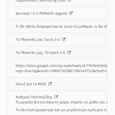
Παρουσιαση: Authoring tools
Δευτερα 12-3 PbWorks αρχικα
Τι θα ηθελα διαφορετικο σε αυτο το μαθημα- τι θα ηθελα
Τα Pbworks μας Τριτη 3-6
Τα Pbworks μας, Τετάρτη 3-6
https://docs.google.com/spreadsheets/d/1PK9eKHXGOJLZ
usp=sharing&ouid=108601020861396543722&rtpof=true
Κουιζ για το WISE
Ανθιμος Παλτατζιδης
Το μεγαλο βιντεο (πρωτη φορα, επρεπε να μαθει και το C
Το δευτερο (μικροτερο και με μεγαλυτερη εμπειρια τωρα)