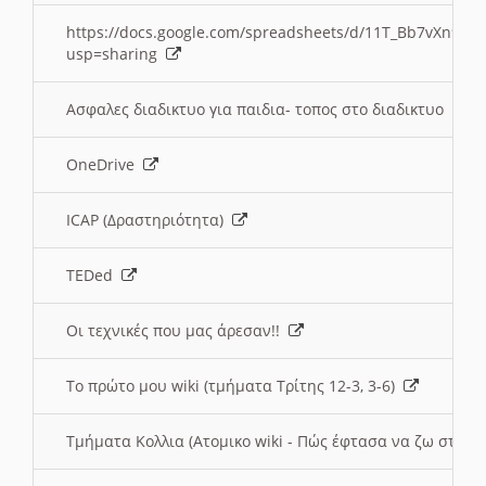
https://docs.google.com/spreadsheets/d/11T_Bb7vXn9
usp=sharing
Ασφαλες διαδικτυο για παιδια- τοπος στο διαδικτυο
OneDrive
ICAP (Δραστηριότητα)
TEDed
Οι τεχνικές που μας άρεσαν!!
Το πρώτο μου wiki (τμήματα Τρίτης 12-3, 3-6)
Τμήματα Κολλια (Ατομικο wiki - Πώς έφτασα να ζω στην 