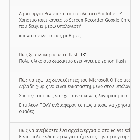
Δημιουργία Βίντεο και αποστολή στο Youtube
Χρησιμοποιει κανεις το Screen Recorder Google Chrome γ
που δειχνει μεσω υπολογιστή
και να στειλει στους μαθητες
Πώς ξεμπλοκάρουμε το flash
Πολυ υλικο στο διαδικτυο εχει γινει με χρηση flash
Πώς να εχω τις δυνατότητες του Microsoft Office μεσω 
Δηλαδη χωρις να ειναι εγκαταστημμένο στον υπολογιστή
Χρειαζεται ομως να εχει κανει κανεις λογαριασμο στη Mic
Επιπλεον ΠΟΛΥ ενδιαφερον το πώς μπορω να χρησιμοποι
ομάδες
Πως να ανεβάσετε ένα αρχείο/εργασία στο eclass.sch.gr
Ειναι πολυ ενδιαφερον γιατι έχοντας την προηγουμενη γ