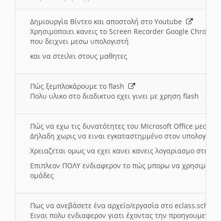
Δημιουργία Βίντεο και αποστολή στο Youtube
Χρησιμοποιει κανεις το Screen Recorder Google Chrome γ
που δειχνει μεσω υπολογιστή
και να στειλει στους μαθητες
Πώς ξεμπλοκάρουμε το flash
Πολυ υλικο στο διαδικτυο εχει γινει με χρηση flash
Πώς να εχω τις δυνατότητες του Microsoft Office μεσω 
Δηλαδη χωρις να ειναι εγκαταστημμένο στον υπολογιστή
Χρειαζεται ομως να εχει κανει κανεις λογαριασμο στη Mic
Επιπλεον ΠΟΛΥ ενδιαφερον το πώς μπορω να χρησιμοποι
ομάδες
Πως να ανεβάσετε ένα αρχείο/εργασία στο eclass.sch.gr
Ειναι πολυ ενδιαφερον γιατι έχοντας την προηγουμενη γ