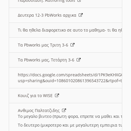
Παρουσιαση: Authoring tools
Δευτερα 12-3 PbWorks αρχικα
Τι θα ηθελα διαφορετικο σε αυτο το μαθημα- τι θα ηθελα
Τα Pbworks μας Τριτη 3-6
Τα Pbworks μας, Τετάρτη 3-6
https://docs.google.com/spreadsheets/d/1PK9eKHXGOJLZ
usp=sharing&ouid=108601020861396543722&rtpof=true
Κουιζ για το WISE
Ανθιμος Παλτατζιδης
Το μεγαλο βιντεο (πρωτη φορα, επρεπε να μαθει και το C
Το δευτερο (μικροτερο και με μεγαλυτερη εμπειρια τωρα)