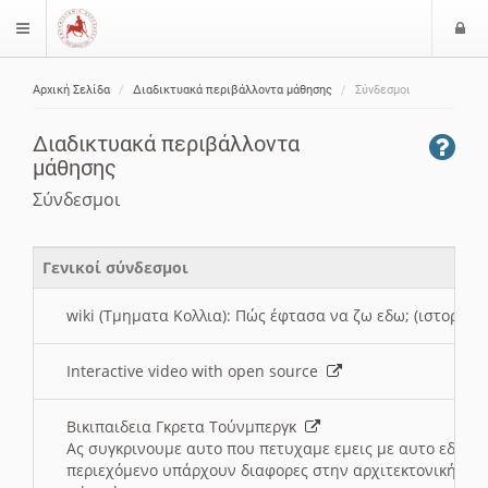
Ε
$langMenu
ί
Αρχική Σελίδα
Διαδικτυακά περιβάλλοντα μάθησης
Σύνδεσμοι
ο
ζήτηση
δ
Διαδικτυακά περιβάλλοντα
ο
μάθησης
ς
Σύνδεσμοι
Γενικοί σύνδεσμοι
wiki (Τμηματα Κολλια): Πώς έφτασα να ζω εδω; (ιστορια)
Interactive video with open source
Βικιπαιδεια Γκρετα Τούνμπεργκ
Ας συγκρινουμε αυτο που πετυχαμε εμεις με αυτο εδω το
περιεχόμενο υπάρχουν διαφορες στην αρχιτεκτονική της