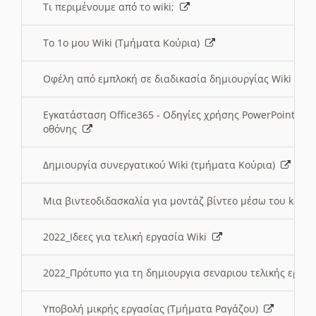
Τι περιμένουμε από το wiki;
Το 1ο μου Wiki (Τμήματα Κούρια)
Οφέλη από εμπλοκή σε διαδικασία δημιουργίας Wiki (Τ
Εγκατάσταση Office365 - Οδηγίες χρήσης PowerPoint γι
οθόνης
Δημιουργία συνεργατικού Wiki (τμήματα Κούρια)
Μια βιντεοδιδασκαλία για μοντάζ βίντεο μέσω του kden
2022_Ιδεες για τελική εργασία Wiki
2022_Πρότυπο για τη δημιουργια σεναριου τελικής εργα
Υποβολή μικρής εργασίας (Τμήματα Ραγάζου)