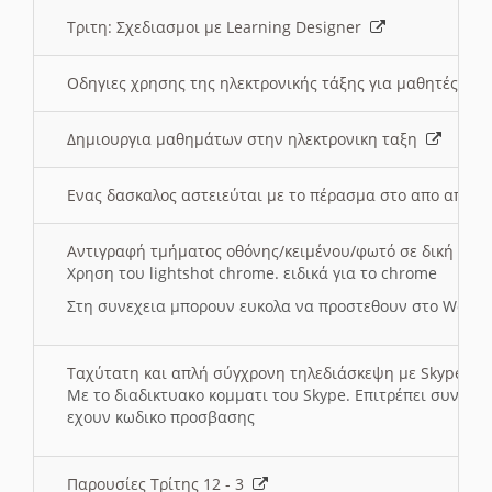
Τριτη: Σχεδιασμοι με Learning Designer
Οδηγιες χρησης της ηλεκτρονικής τάξης για μαθητές
Δημιουργια μαθημάτων στην ηλεκτρονικη ταξη
Ενας δασκαλος αστειεύται με το πέρασμα στο απο αποσ
Αντιγραφή τμήματος οθόνης/κειμένου/φωτό σε δική σας
Χρηση του lightshot chrome. ειδικά για το chrome
Στη συνεχεια μπορουν ευκολα να προστεθουν στο Word 
Ταχύτατη και απλή σύγχρονη τηλεδιάσκεψη με Skype
Με το διαδικτυακο κομματι του Skype. Επιτρέπει συνδε
εχουν κωδικο προσβασης
Παρουσίες Τρίτης 12 - 3