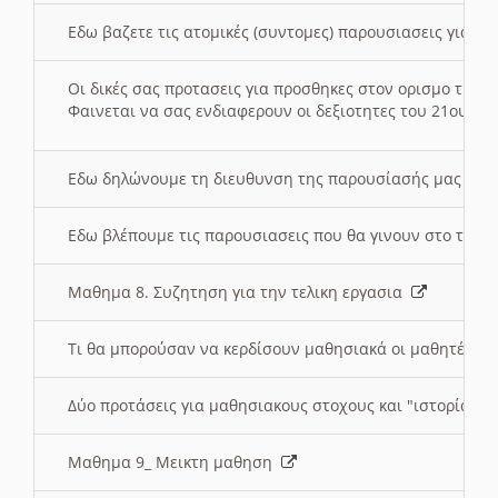
Εδω βαζετε τις ατομικές (συντομες) παρουσιασεις για κ
Οι δικές σας προτασεις για προσθηκες στον ορισμο της
Φαινεται να σας ενδιαφερουν οι δεξιοτητες του 21ου αι
Εδω δηλώνουμε τη διευθυνση της παρουσίασής μας στ
Εδω βλέπουμε τις παρουσιασεις που θα γινουν στο τμη
Μαθημα 8. Συζητηση για την τελικη εργασια
Τι θα μπορούσαν να κερδίσουν μαθησιακά οι μαθητές/τρ
Δύο προτάσεις για μαθησιακους στοχους και "ιστορία" μ
Μαθημα 9_ Μεικτη μαθηση