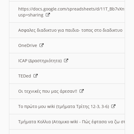
https://docs.google.com/spreadsheets/d/11T_Bb7vXn9
usp=sharing
Ασφαλες διαδικτυο για παιδια- τοπος στο διαδικτυο
OneDrive
ICAP (Δραστηριότητα)
TEDed
Οι τεχνικές που μας άρεσαν!!
Το πρώτο μου wiki (τμήματα Τρίτης 12-3, 3-6)
Τμήματα Κολλια (Ατομικο wiki - Πώς έφτασα να ζω στην 