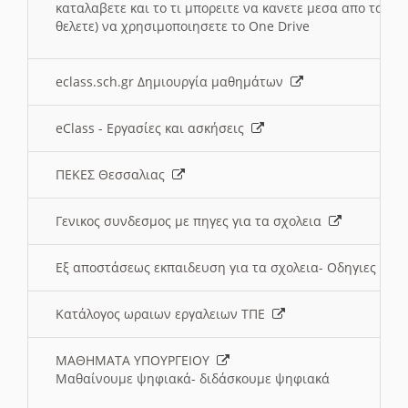
καταλαβετε και το τι μπορειτε να κανετε μεσα απο το σχο
θελετε) να χρησιμοποιησετε το One Drive
eclass.sch.gr Δημιουργία μαθημάτων
eClass - Εργασίες και ασκήσεις
ΠΕΚΕΣ Θεσσαλιας
Γενικος συνδεσμος με πηγες για τα σχολεια
Εξ αποστάσεως εκπαιδευση για τα σχολεια- Οδηγιες
Κατάλογος ωραιων εργαλειων ΤΠΕ
ΜΑΘΗΜΑΤΑ ΥΠΟΥΡΓΕΙΟΥ
Μαθαίνουμε ψηφιακά- διδάσκουμε ψηφιακά