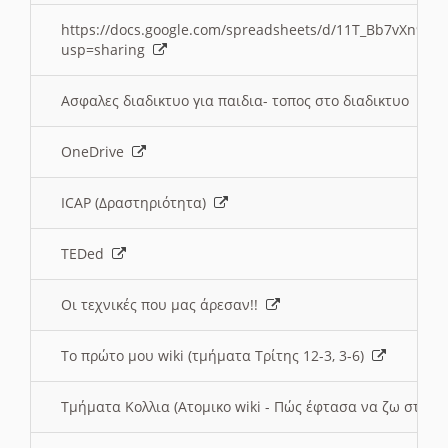
https://docs.google.com/spreadsheets/d/11T_Bb7vXn9
usp=sharing
Ασφαλες διαδικτυο για παιδια- τοπος στο διαδικτυο
OneDrive
ICAP (Δραστηριότητα)
TEDed
Οι τεχνικές που μας άρεσαν!!
Το πρώτο μου wiki (τμήματα Τρίτης 12-3, 3-6)
Τμήματα Κολλια (Ατομικο wiki - Πώς έφτασα να ζω στην 