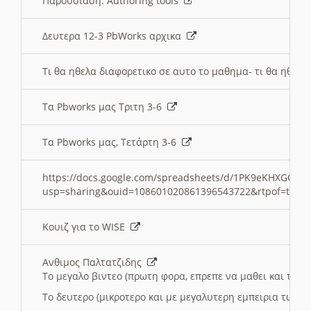
Παρουσιαση: Authoring tools
Δευτερα 12-3 PbWorks αρχικα
Τι θα ηθελα διαφορετικο σε αυτο το μαθημα- τι θα ηθελα
Τα Pbworks μας Τριτη 3-6
Τα Pbworks μας, Τετάρτη 3-6
https://docs.google.com/spreadsheets/d/1PK9eKHXGOJLZ
usp=sharing&ouid=108601020861396543722&rtpof=true
Κουιζ για το WISE
Ανθιμος Παλτατζιδης
Το μεγαλο βιντεο (πρωτη φορα, επρεπε να μαθει και το C
Το δευτερο (μικροτερο και με μεγαλυτερη εμπειρια τωρα)