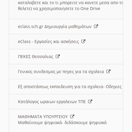
καταλαβετε και το τι μπορειτε να κανετε μεσα απο το σχο
θελετε) να χρησιμοποιησετε το One Drive
eclass.sch.gr Δημιουργία μαθημάτων
eClass - Εργασίες και ασκήσεις
ΠΕΚΕΣ Θεσσαλιας
Γενικος συνδεσμος με πηγες για τα σχολεια
Εξ αποστάσεως εκπαιδευση για τα σχολεια- Οδηγιες
Κατάλογος ωραιων εργαλειων ΤΠΕ
ΜΑΘΗΜΑΤΑ ΥΠΟΥΡΓΕΙΟΥ
Μαθαίνουμε ψηφιακά- διδάσκουμε ψηφιακά