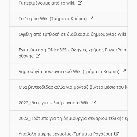
Τι περιμένουμε από το wiki;
Το 1ο μου Wiki (Τμήματα Κούρια)
Οφέλη από εμπλοκή σε διαδικασία δημιουργίας Wiki (Τ
Εγκατάσταση Office365 - Οδηγίες χρήσης PowerPoint γι
οθόνης
Δημιουργία συνεργατικού Wiki (τμήματα Κούρια)
Μια βιντεοδιδασκαλία για μοντάζ βίντεο μέσω του kden
2022_Ιδεες για τελική εργασία Wiki
2022_Πρότυπο για τη δημιουργια σεναριου τελικής εργα
Υποβολή μικρής εργασίας (Τμήματα Ραγάζου)