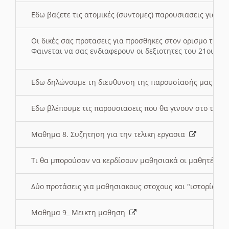
Εδω βαζετε τις ατομικές (συντομες) παρουσιασεις για κ
Οι δικές σας προτασεις για προσθηκες στον ορισμο της
Φαινεται να σας ενδιαφερουν οι δεξιοτητες του 21ου αι
Εδω δηλώνουμε τη διευθυνση της παρουσίασής μας στ
Εδω βλέπουμε τις παρουσιασεις που θα γινουν στο τμη
Μαθημα 8. Συζητηση για την τελικη εργασια
Τι θα μπορούσαν να κερδίσουν μαθησιακά οι μαθητές/τρ
Δύο προτάσεις για μαθησιακους στοχους και "ιστορία" μ
Μαθημα 9_ Μεικτη μαθηση