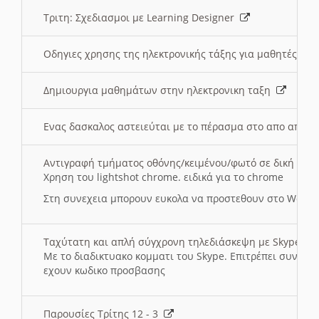
Τριτη: Σχεδιασμοι με Learning Designer
Οδηγιες χρησης της ηλεκτρονικής τάξης για μαθητές
Δημιουργια μαθημάτων στην ηλεκτρονικη ταξη
Ενας δασκαλος αστειεύται με το πέρασμα στο απο αποσ
Αντιγραφή τμήματος οθόνης/κειμένου/φωτό σε δική σας
Χρηση του lightshot chrome. ειδικά για το chrome
Στη συνεχεια μπορουν ευκολα να προστεθουν στο Word 
Ταχύτατη και απλή σύγχρονη τηλεδιάσκεψη με Skype
Με το διαδικτυακο κομματι του Skype. Επιτρέπει συνδε
εχουν κωδικο προσβασης
Παρουσίες Τρίτης 12 - 3