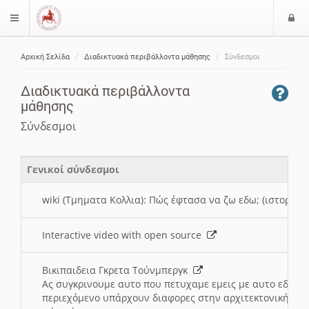
Ε
$langMenu
ί
Αρχική Σελίδα
Διαδικτυακά περιβάλλοντα μάθησης
Σύνδεσμοι
ο
ζήτηση
δ
Διαδικτυακά περιβάλλοντα
ο
μάθησης
ς
Σύνδεσμοι
Γενικοί σύνδεσμοι
wiki (Τμηματα Κολλια): Πώς έφτασα να ζω εδω; (ιστορια)
Interactive video with open source
Βικιπαιδεια Γκρετα Τούνμπεργκ
Ας συγκρινουμε αυτο που πετυχαμε εμεις με αυτο εδω το
περιεχόμενο υπάρχουν διαφορες στην αρχιτεκτονική της