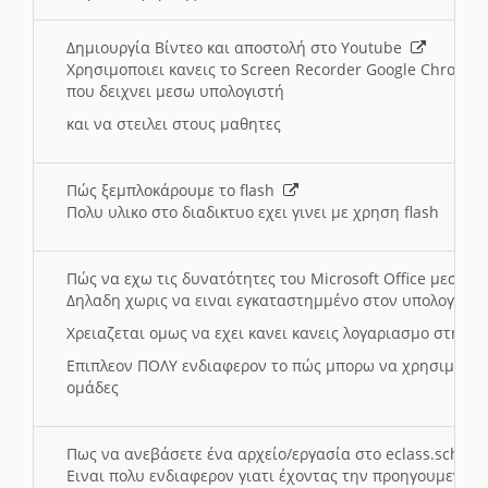
Δημιουργία Βίντεο και αποστολή στο Youtube
Χρησιμοποιει κανεις το Screen Recorder Google Chrome γ
που δειχνει μεσω υπολογιστή
και να στειλει στους μαθητες
Πώς ξεμπλοκάρουμε το flash
Πολυ υλικο στο διαδικτυο εχει γινει με χρηση flash
Πώς να εχω τις δυνατότητες του Microsoft Office μεσω 
Δηλαδη χωρις να ειναι εγκαταστημμένο στον υπολογιστή
Χρειαζεται ομως να εχει κανει κανεις λογαριασμο στη Mic
Επιπλεον ΠΟΛΥ ενδιαφερον το πώς μπορω να χρησιμοποι
ομάδες
Πως να ανεβάσετε ένα αρχείο/εργασία στο eclass.sch.gr
Ειναι πολυ ενδιαφερον γιατι έχοντας την προηγουμενη γ