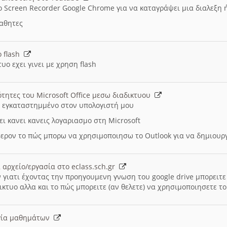
ο Screen Recorder Google Chrome για να καταγράψει μια διαλεξη 
μαθητες
ο flash
υο εχει γινει με χρηση flash
ότητες του Microsoft Office μεσω διαδικτυου
ι εγκαταστημμένο στον υπολογιστή μου
ει κανει κανεις λογαριασμο στη Microsoft
ερον το πώς μπορω να χρησιμοποιησω το Outlook για να δημιου
 αρχείο/εργασία στο eclass.sch.gr
 γιατι έχοντας την προηγουμενη γνωση του google drive μπορειτε 
ικτυο αλλα και το πώς μπορειτε (αν θελετε) να χρησιμοποιησετε το
υργία μαθημάτων