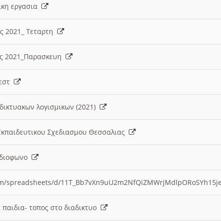
λικη εργασια
ες 2021_ Τεταρτη
ίες 2021_Παρασκευη
τεστ
δικτυακων λογισμικων (2021)
 Εκπαιδευτικου Σχεδιασμου Θεσσαλιας
Ραδιοφωνο
.com/spreadsheets/d/11T_Bb7vXn9uU2m2NfQiZMWrjMdlpORoSYh15j
α παιδια- τοπος στο διαδικτυο