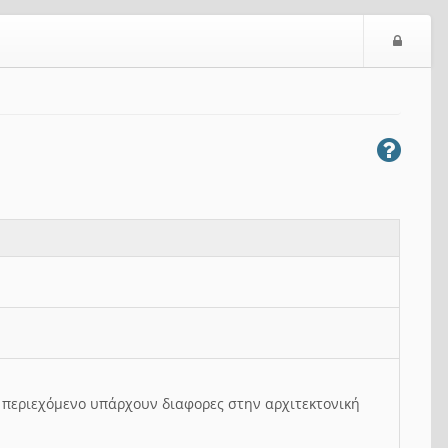
Ε
ί
σ
ο
δ
ο
ς
ο περιεχόμενο υπάρχουν διαφορες στην αρχιτεκτονική