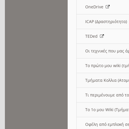
OneDrive
ICAP (Δραστηριότητα
TEDed
Οι τεχνικές που μας 
Το πρώτο μου wiki (τμ
Τμήματα Κολλια (Ατομ
Τι περιμένουμε από το
Το 1ο μου Wiki (Τμήμ
Οφέλη από εμπλοκή σε