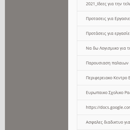
2021_Ιδεες για την τε
Προτασεις για Εργασι
Προτάσεις για εργασ
Να δω Λογισμικο για 
Παρουσιαση παλαιων 
Περιφερειακο Κεντρο
Ευρωπαικο Σχολικο 
https://docs.google
Ασφαλες διαδικτυο γι