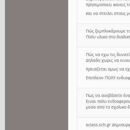
Χρησιμοποιει κανεις τ
και να στειλει στους 
Πώς ξεμπλοκάρουμε τ
Πολυ υλικο στο διαδικτ
Πώς να εχω τις δυνατ
Δηλαδη χωρις να εινα
Χρειαζεται ομως να εχ
Επιπλεον ΠΟΛΥ ενδιαφ
Πως να ανεβάσετε ένα
Ειναι πολυ ενδιαφερον
μεσα απο το σχολικο δ
eclass.sch.gr Δημιο