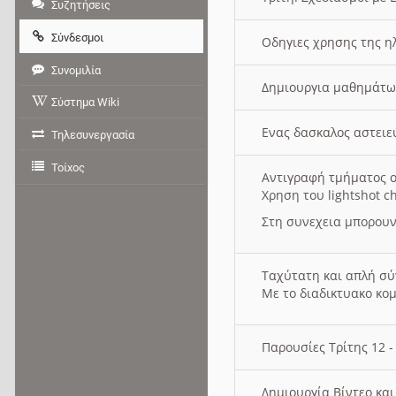
Συζητήσεις
Σύνδεσμοι
Οδηγιες χρησης της η
Συνομιλία
Δημιουργια μαθημάτω
Σύστημα Wiki
Ενας δασκαλος αστει
Τηλεσυνεργασία
Τοίχος
Αντιγραφή τμήματος ο
Χρηση του lightshot c
Στη συνεχεια μπορουν
Ταχύτατη και απλή σ
Με το διαδικτυακο κο
Παρουσίες Τρίτης 12 
Δημιουργία Βίντεο κα