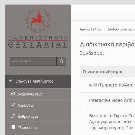
Αρχική Σελίδα
Διαδικτυακά περ
Διαδικτυακά περιβ
Σύνδεσμοι
Αναζήτηση
Αναζήτηση
Γενικοί σύνδεσμοι
Επιλογές Μαθήματος
wiki (Τμηματα Κολλια)
Ανακοινώσεις
Interactive video wit
Ασκήσεις
Βικιπαιδεια Γκρετα Τ
Βαθμολόγιο
Ας συγκρινουμε αυτο 
της πληροφορίας. Γρά
Γλωσσάριο