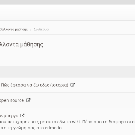
ιβάλλοντα μάθησης
Σύνδεσμοι
άλλοντα μάθησης
: Πώς έφτασα να ζω εδω; (ιστορια)
h open source
ούνμπεργκ
που πετυχαμε εμεις με αυτο εδω το wiki. Πέρα απο τη διαφορα στ
ψτε τη γνώμη σας στο edmodo