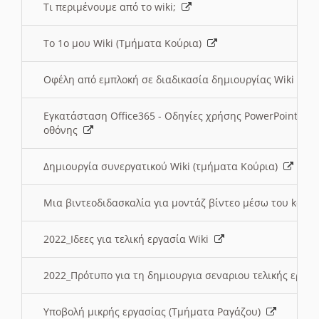
Τι περιμένουμε από το wiki;
Το 1ο μου Wiki (Τμήματα Κούρια)
Οφέλη από εμπλοκή σε διαδικασία δημιουργίας Wiki (Τ
Εγκατάσταση Office365 - Οδηγίες χρήσης PowerPoint γι
οθόνης
Δημιουργία συνεργατικού Wiki (τμήματα Κούρια)
Μια βιντεοδιδασκαλία για μοντάζ βίντεο μέσω του kden
2022_Ιδεες για τελική εργασία Wiki
2022_Πρότυπο για τη δημιουργια σεναριου τελικής εργα
Υποβολή μικρής εργασίας (Τμήματα Ραγάζου)