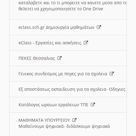
καταλαβετε και το τι μπορειτε να κανετε μεσα απο το σχο
θελετε) να χρησιμοποιησετε το One Drive
eclass.sch.gr Δημιουργία μαθημάτων
eClass - Εργασίες και ασκήσεις
ΠΕΚΕΣ Θεσσαλιας
Γενικος συνδεσμος με πηγες για τα σχολεια
Εξ αποστάσεως εκπαιδευση για τα σχολεια- Οδηγιες
Κατάλογος ωραιων εργαλειων ΤΠΕ
ΜΑΘΗΜΑΤΑ ΥΠΟΥΡΓΕΙΟΥ
Μαθαίνουμε ψηφιακά- διδάσκουμε ψηφιακά