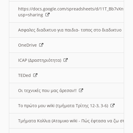
https://docs.google.com/spreadsheets/d/11T_Bb7vXn9
usp=sharing
Ασφαλες διαδικτυο για παιδια- τοπος στο διαδικτυο
OneDrive
ICAP (Δραστηριότητα)
TEDed
Οι τεχνικές που μας άρεσαν!!
Το πρώτο μου wiki (τμήματα Τρίτης 12-3, 3-6)
Τμήματα Κολλια (Ατομικο wiki - Πώς έφτασα να ζω στην 