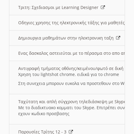
Τριτη: Σχεδιασμοι με Learning Designer
Οδηγιες χρησης της ηλεκτρονικής τάξης για μαθητές
Δημιουργια μαθημάτων στην ηλεκτρονικη ταξη
Ενας δασκαλος αστειεύται με το πέρασμα στο απο αποσ
Αντιγραφή τμήματος οθόνης/κειμένου/φωτό σε δική σας
Χρηση του lightshot chrome. ειδικά για το chrome
Στη συνεχεια μπορουν ευκολα να προστεθουν στο Word 
Ταχύτατη και απλή σύγχρονη τηλεδιάσκεψη με Skype
Με το διαδικτυακο κομματι του Skype. Επιτρέπει συνδε
εχουν κωδικο προσβασης
Παρουσίες Τρίτης 12 - 3