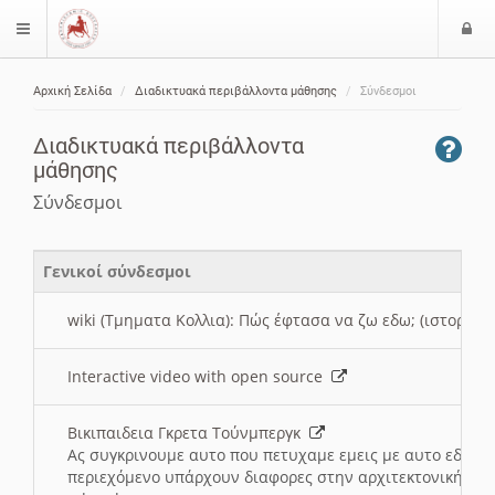
Ε
$langMenu
ί
Αρχική Σελίδα
Διαδικτυακά περιβάλλοντα μάθησης
Σύνδεσμοι
ο
ζήτηση
δ
Διαδικτυακά περιβάλλοντα
ο
μάθησης
ς
Σύνδεσμοι
Γενικοί σύνδεσμοι
wiki (Τμηματα Κολλια): Πώς έφτασα να ζω εδω; (ιστορια)
Interactive video with open source
Βικιπαιδεια Γκρετα Τούνμπεργκ
Ας συγκρινουμε αυτο που πετυχαμε εμεις με αυτο εδω το
περιεχόμενο υπάρχουν διαφορες στην αρχιτεκτονική της