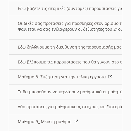
Εδω βαζετε τις ατομικές (συντομες) παρουσιασεις για κ
Οι δικές σας προτασεις για προσθηκες στον ορισμο της
Φαινεται να σας ενδιαφερουν οι δεξιοτητες του 21ου αι
Εδω δηλώνουμε τη διευθυνση της παρουσίασής μας στ
Εδω βλέπουμε τις παρουσιασεις που θα γινουν στο τμη
Μαθημα 8. Συζητηση για την τελικη εργασια
Τι θα μπορούσαν να κερδίσουν μαθησιακά οι μαθητές/τρ
Δύο προτάσεις για μαθησιακους στοχους και "ιστορία" μ
Μαθημα 9_ Μεικτη μαθηση