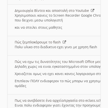
Δημιουργία Βίντεο και αποστολή στο Youtube
Χρησιμοποιει κανεις το Screen Recorder Google Chrome γ
που δειχνει μεσω υπολογιστή
και να στειλει στους μαθητες
Πώς ξεμπλοκάρουμε το flash
Πολυ υλικο στο διαδικτυο εχει γινει με χρηση flash
Πώς να εχω τις δυνατότητες του Microsoft Office μεσω 
Δηλαδη χωρις να ειναι εγκαταστημμένο στον υπολογιστή
Χρειαζεται ομως να εχει κανει κανεις λογαριασμο στη Mic
Επιπλεον ΠΟΛΥ ενδιαφερον το πώς μπορω να χρησιμοποι
ομάδες
Πως να ανεβάσετε ένα αρχείο/εργασία στο eclass.sch.gr
Ειναι πολυ ενδιαφερον γιατι έχοντας την προηγουμενη γ