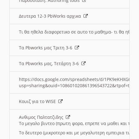
Παρουσιαση: Authoring tools
Δευτερα 12-3 PbWorks αρχικα
Τι θα ηθελα διαφορετικο σε αυτο το μαθημα- τι θα ηθελα
Τα Pbworks μας Τριτη 3-6
Τα Pbworks μας, Τετάρτη 3-6
https://docs.google.com/spreadsheets/d/1PK9eKHXGOJLZ
usp=sharing&ouid=108601020861396543722&rtpof=true
Κουιζ για το WISE
Ανθιμος Παλτατζιδης
Το μεγαλο βιντεο (πρωτη φορα, επρεπε να μαθει και το C
Το δευτερο (μικροτερο και με μεγαλυτερη εμπειρια τωρα)