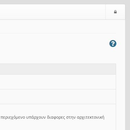
Ε
ί
σ
ο
δ
ο
ς
ο περιεχόμενο υπάρχουν διαφορες στην αρχιτεκτονική