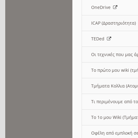
OneDrive
ICAP (Δραστηριότητα
TEDed
Οι τεχνικές που μας 
Το πρώτο μου wiki (τμ
Τμήματα Κολλια (Ατομ
Τι περιμένουμε από το
Το 1ο μου Wiki (Τμήμ
Οφέλη από εμπλοκή σε