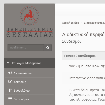
Αρχική Σελίδα
Διαδικτυακά περ
Διαδικτυακά περιβ
Σύνδεσμοι
Αναζήτηση
Αναζήτηση
Γενικοί σύνδεσμοι
Επιλογές Μαθήματος
wiki (Τμηματα Κολλια)
Ανακοινώσεις
Interactive video wit
Ασκήσεις
Βικιπαιδεια Γκρετα Τ
Βαθμολόγιο
Ας συγκρινουμε αυτο 
της πληροφορίας. Γρά
Γλωσσάριο