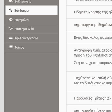
Συζητήσεις
Σύνδεσμοι
Οδηγιες χρησης της η
Συνομιλία
Δημιουργια μαθημάτω
Σύστημα Wiki
Ενας δασκαλος αστει
Τηλεσυνεργασία
Τοίχος
Αντιγραφή τμήματος ο
Χρηση του lightshot c
Στη συνεχεια μπορουν
Ταχύτατη και απλή σ
Με το διαδικτυακο κο
Παρουσίες Τρίτης 12 
Δημιουργία Βίντεο κα