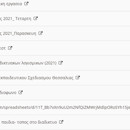
λικη εργασια
ες 2021_ Τεταρτη
ίες 2021_Παρασκευη
τεστ
δικτυακων λογισμικων (2021)
 Εκπαιδευτικου Σχεδιασμου Θεσσαλιας
Ραδιοφωνο
.com/spreadsheets/d/11T_Bb7vXn9uU2m2NfQiZMWrjMdlpORoSYh15j
α παιδια- τοπος στο διαδικτυο