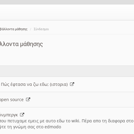
ιβάλλοντα μάθησης
Σύνδεσμοι
άλλοντα μάθησης
: Πώς έφτασα να ζω εδω; (ιστορια)
h open source
ούνμπεργκ
που πετυχαμε εμεις με αυτο εδω το wiki. Πέρα απο τη διαφορα στ
ψτε τη γνώμη σας στο edmodo