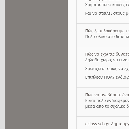
Χρησιμοποιει κανεις τ
και να στειλει στους 
Πώς ξεμπλοκάρουμε τ
Πολυ υλικο στο διαδικτ
Πώς να εχω τις δυνατ
Δηλαδη χωρις να εινα
Χρειαζεται ομως να εχ
Επιπλεον ΠΟΛΥ ενδιαφ
Πως να ανεβάσετε ένα
Ειναι πολυ ενδιαφερον
μεσα απο το σχολικο δ
eclass.sch.gr Δημιο