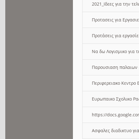
2021_Ιδεες για την τε
Προτασεις για Εργασι
Προτάσεις για εργασ
Να δω Λογισμικο για 
Παρουσιαση παλαιων 
Περιφερειακο Κεντρο
Ευρωπαικο Σχολικο 
https://docs.google
Ασφαλες διαδικτυο γι