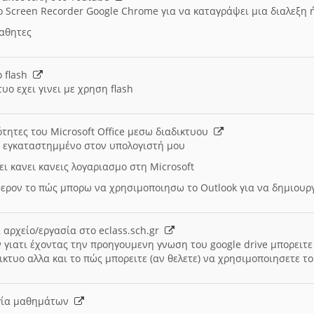
ο Screen Recorder Google Chrome για να καταγράψει μια διαλεξη 
μαθητες
ο flash
υο εχει γινει με χρηση flash
ότητες του Microsoft Office μεσω διαδικτυου
ι εγκαταστημμένο στον υπολογιστή μου
ει κανει κανεις λογαριασμο στη Microsoft
ερον το πώς μπορω να χρησιμοποιησω το Outlook για να δημιου
 αρχείο/εργασία στο eclass.sch.gr
 γιατι έχοντας την προηγουμενη γνωση του google drive μπορειτε 
ικτυο αλλα και το πώς μπορειτε (αν θελετε) να χρησιμοποιησετε το
υργία μαθημάτων